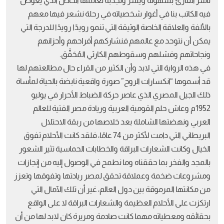
تأسر القارئ بسهولة ويسر وتجذبه لعالمها الخاص الذي يغوص
فيه الكاتب بنا في أغوار شخصياته في رحلة نشعر فيها معهم
بالألفة والعلاقة الخاصة الوثيقة التي تنمو رويدًا رويدًا للدرجة التي
يمكن أن نتوحد مع عالمهم فنشاركهم أفراحهم وأحزانهم
ونجاحاتهم وفشلهم وسقوطهم الكارثي المُحَقَّق.
في هذه الرواية التي لابد وأن الكثير من القراء حال مطالعتهم لها
قد أسموها “انكسارات الروح” صورة واقعية نابضة بالحياة لمأساة
ذلك الجيل المصري الذي عاصر حركة الضباط الأحرار في يوليو
1952م وعاش حلم القومية العربية وريادة مصر الفتية للعالم
العربي ونهضتها الشاملة بعد خلاصها من ربقة الاحتلال
البريطاني التي دامت لأكثر من 74 عامًا، فلقد كانت الأحلام تفوق
الخيال وكانت الشعارات البراقة والخطابات الحماسية تثير الشعور
بالمجد والفخر بما حققناه وما نطمح في الوصول إليه من إنجازات
ومشروعات ضخمة وعملاقة تحقق لمصر ريادتها وتفوقها وتعزز
من مكانتها المرموقة بين دول العالم، غير أن تلك الآمال التي
ارتكزت على الأحلام العظيمة والشعارات البراقة لا على الواقع
بحقائقه ومعطياته مهما كانت صادمة ومريرة كان لابد لها من أن