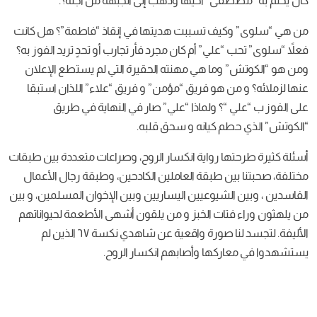
كان يحلم به “مصطفى” أخيها وذهب إلى الجبهة من أجله؟.
من هي “سلوى” وكيف تسببت هديتها في إنقاذ “فاطمة”؟ هل كانت
فعلاً “سلوى” تحب “علي” أم كان مجرد فأر تجارب أو تحدٍ تريد الفوز به؟
ومن هو “الكوتش” وما هي مهنته الحقيرة التي لم يستطع الإعلان
عنها لزملائه؟ و من هو فريق “مؤمن” و فريق “علاء” اللذان استبقا
على الفوز ب “علي “؟ ولماذا “علي” صار في النهاية في طريق
“الكوتش” الذي حطم كيانه و سحق قلبه.
أسئلة كثيرة طرحتها رواية انكسار الروح، وصراعات متعددة بين طبقات
مختلفة، صحبتنا بين طبقة العاملين الكادحين، وطبقة رجال الأعمال
الفاسدين ، وبين الشيوعيين اليساريين وبين الإخوان المسلمين، و بين
من يلهثون وراء فتات الخبز و من يلقون أشهى الأطعمة لحيواناتهم
الأليفة. لتجسد لنا صورة واقعية عن شاهدي نكسة ٦٧ الذين لم
يستشهدوا في معاركها وأصابهم انكسار الروح.