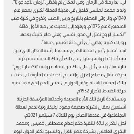
لي. أبدأ رحلة في الزمان وفي المكان ثم يأخذني الزمان لأجد جوابًا”.
ولد د. محمد المنسي قنديل في مدينة المحلة الكبرى بمصر عام
1949م، والروائي المهتم بالتاريخ درس الطب وتخرج في كلية طب
المنصورة عام 1975م. ويعود إلى الحديث عن حبه الأول قائلًا:
“انكسار الروح تمثل لي محور نفسي وفني هام، كتبتُ بعدها
روايات كثيرة ولكني أرى أنني دائمًا أقتبس منها”.
اتخذ “قنديل” من المحلة الكبرى مسقط رأسه المكان الذي تدور
فيه أحداث الرواية، ويقول عن ذلك أن تلك المدينة غنية وثرية
بتاريخها”، وليس أدل على ذلك من افتتاحه روايته “انكسار الروح”
بحركة عمال مصانع الغزل والنسيج الاحتجاجية الفئوية التي حدثت
بتلك المدينة الباسلة وكفر الدوار في نفس العام الذي قامت فيه
حركة الضباط الأحرار 1952م.
ولاستعادة تاريخ تلك الأيام المجيدة وأحداثها المؤسفة الحزينة
أستعين بمقال نشرته صحيفة جهود الإليكترونية لدعم العدالة
الاجتماعية في عددها الصادر يوم الثلاثاء 7 سبتمبر 2021م:
تحل الذكرى الـ69 لتنفيذ حكم إعدام مصطفى خميس ومحمد
البقري، العاملان بشركة مصر للغزل والنسيج بكفر الدوار، اليوم