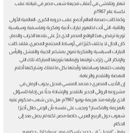
تنهار وتتلاشى في أعقاب فجيعة شعب مصر في قيادته عقب
نكسة عام 1967م.
وكما كانت صدمة العالم أجمع عقب حروبه الكبرى -العالمية الأولى
والثانية- التي أدت لظهور تيارات أدبية وفكرية وفلسفية وسياسية
ثورية ترفض هذا الواقع المدمر الذي جرَّ على بلادها الخراب والدمار،
كان الحال لا يختلف كثيرًا في أوساط المجتمع المصري، فلقد كانت
التيارات السياسية والفكرية تموج بمشاعر الخيبة والفشل واليأس
والإنكار التي زلزلت ثوابتها وإيمانها بثورتها المباركة، تلك التي
وقفت خلفها وساندتها وأيدتها بكل ما تملك وشاركتها أحلام
النهضة والتقدم والزعامة.
إن الأديب المصري د.محمد المنسي قنديل يجوب الزمان في
مشروعه الروائي الجدير بالتقدير والإشادة بحثًا عن إجابة للسؤال
الذي يؤرقه منذ هزيمة يونيو 1967م: هل نحن شعب محكوم عليه
بالهزيمة والانكسار؟ ويجيب على نفسه بأن الوعي طال أخيرًا
شعوب دول الربيع العربي، خاصة مصر، لكنه لم يصل بعد إلى
الحكام.
يقول “قنديل” في حديث لسكاي نيوز عربية خلال حضوره