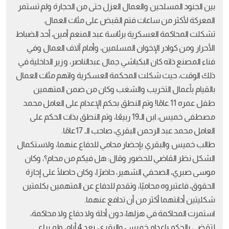
بين الجنود المسلحين والعمال العزل حتى من الحجارة ولم تستمر
المعركة لأكثر من ساعات فتم القبض على مئات العمال.
تشكلت المحاكمة العسكرية برئاسة عبد المنعم أمين، أحد الضباط
الأحرار ومن كوادر الإخوان المسلمين، وأمام آلاف العمال وفي
فناء المصنع ذاته كان البكباشي جمال عبدالناصر، وزير الداخلية في
ذلك الوقت، حيث شكلت المحكمة العسكرية واتهم مئات العمال
بالقيام بأعمال التخريب والشغب وكان من ضمن المتهمين
طفل عمره 11 عامًا! وتم النطق بحكم الإعدام على العامل محمد
مصطفى خميس، ابن الـ19 ربيعًا، وتم النطق بذات الحكم على
العامل محمد عبد الرحمن البقري، صاحب الـ 17عامًا.
طالب خميس والبقري بإحضار محامي للدفاع عنهما، ولاستكمال
الشكل نظر القاضي للحضور وقال: هل فيكم من محام؟، وكان
موسى صبري، الصحفي الشهير، حاضرًا، وكان حاصلًا على إجازة
الحقوق، فاعتبروه محاميًا، وتقدم للدفاع عن المتهمين بكلمتين
شكليتين أدانتهما أكثر من أن تدافع عنهما.
استمرت المحاكمة في هزلها، دون أدلة ولا دفاع ولا محاكمة،
لتقضي بالحكم بإعدام خميس والبقري، بعد 4 أيام، ولم يراع