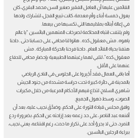
القائمين عليها أن العامل الفقير صغير السن محمد البقري، كان
يعول خمسة أبناء وأم معدمة، كانت تبيع الفجل، لتشارك ولدها
في إعالة أبنائه بملاليمها التي تكسبها من بيعها.
ولم يلتفت انتباه المحاكمة لصرخات المتهمين البائسين “يا عالم
ياهوه.. مش معقول كده.. هاتوا لنا محامي على حسابنا حتى.. داحنا
هتفنا بحياة القائد العام.. داحنا فرحنا بالحركة المباركة.. مش
معقول كده”، لتلبي لهما رغبتهما الطبيعية بإحضار محامي للدفاع
عنهما على الأقل.
أما باقي العمال فقد أُجْبِروا على الجلوس في النادي الرياضي
بالمدينة في دائرة كبيرة تحت حراسة مشددة من جنود الجيش
شاهري السلاح، لتذاع فيهم الأحكام المرعبة من خلال مكبرات
الصوت، وسط ذهول الجميع.
وافق مجلس قيادة الثورة على الحكم، وصَدَّقَ نجيب عليه، بعد أن
أقنعه عبد الناصر، على حد زعمه بعد إزاحته عن الحكم، بضرورة ردع
التمرد، حتى لا يجرؤ أحد على تكرار ما حدث، رغم اقتناعه، يعني نجيب،
ببراءة الرجلين البائسين.