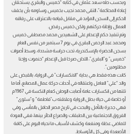
وبحسب طه سعد عثمان في كتابه “خميس والبقري يستحقان
إعادة المحاكمة”، التقى محمد نجيب بخميس وساومه بأن يخفف
الحكم إلى السجن المؤبد في مقابل قيامه بالاعتراف على رفاقه
العمال وإدانة حركتهم ولكن خميس رفض.
وتم تنفيذ حكم الإعدام على الشهيدين محمد مصطفى خميس
ومحمد عبد الرحمن البقري في يوم 7 سبتمبر من نفس العام
بسجن الحضرة بالإسكندرية، تحت حراسة مشددة، وسط أصوات
“خميس” و”البقري”، اللذان صرخا قبل الإعدام “حنموت وإحنا
مظلومين”.
كانت هذه فقط هي بداية “الانكسارات” في الرواية، بالقبض على
والد “علي” العامل واعتقاله في أحداث حركة عمال المصانع، أما ما
تلتها من انكسارات عامة أصابت الوطن كعام النكسة في 1967م
أو خاصة في حياة بطل الرواية وعلاقته ب”فاطمة” و”سلوى”
فهي جديرة بالتأمل والبحث في تاريخ مصر الحافل بالمآسي وفي
الفروق الاجتماعية بين الطبقات والصراع الدائر بينها، ففي العودة
للماضي عظة ومنفعة وكشف لأسباب ما نحياه اليوم على كافة
الأصعدة وفي كل الأوساط.