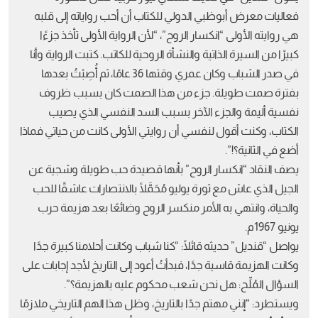
فعاليات معرض أبوظبي الدولي للكتاب أن أحب رواياته إلى قلبه
هي روايته الأولى “انكسار الروح”، “لأن الرواية الأولى تأخذ جزءًا
كبيرًا من السيرة الذاتية والنشأة الروحية للكاتب. كتبت الرواية وأنا
في صدر الشباب وكان عمري وقتها 36 عامًا، ثم أُصِبْتُ بعدها
بفترة صمت طويلة. جزء من هذا الصمت كان بسبب ظروف
نفسية أليمة والجزء الآخر بسبب السد النفسي الذي يصيب
الكتاب، وكنت أقول لنفسي أن روايتي الأولى كانت من حياتي فماذا
أضع في الثانية؟!”.
يصف النقاد “انكسار الروح” بأنها قصيدة حب طويلة وشجية عن
الجيل الذي عاش مع ثورة يوليو مُحَمَّلًا بالانتصارات عاشقًا للحب
والحياة، وانتهي به الأمر منكسر الروح وضائعًا بعد هزيمة حرب
يونيو 1967م.
يواصل “قنديل” حديثه قائلًا: “كنا شباب وكانت أحلامنا كبيرة جدًا
وكانت الهزيمة قاسية جدًا، فبدأتُ أعود إلى التاريخ لأجد إجابات على
السؤال المُلِّح: هل نحن شعب محكوم عليه بالهزيمة؟”.
ويستطرد: “إنني مهتم جدًا بالتاريخ، وظل هذا الهم التاريخي ملازمًا