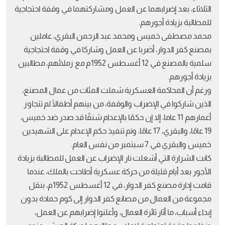
الثلاثاء، بعد إضرابهما عن العمل ومشاركتهما في وقفة احتجاجية
للمطالبة بزيادة أجورهم.
محمد مصطفى خميس ومحمد عبد الرحمن البقري، عاملين
بمصنع كفر الدوار، أضربا عن العمل وشاركا في وقفة احتجاجية
سلمية بالمصنع في 12 أغسطس 1952م مع زملائهم، مطالبين
بزيادة أجورهم.
ورغم أن المحاكمة العسكرية شملت المئات من عمال المصنع،
الذين شاركوا في الإضراب والوقفة، من بينهم أطفالًا لم تتجاوز
أعمارهم 11 عاما، إلا إن حكمًا بالإعدام شنقًا قد صدر ضد خميس،
19 عامًا، والبقري، 17 عامًا، وتم تنفيذ حكم الإعدام على الشهيدين
خميس والبقري في 7 سبتمبر من نفس العام.
كانت الشرارة التي أشعلت نار الإضراب عن العمل للمطالبة بزيادة
الأجور بعد أيام قليلة من حركة عسكرية أطاحت بالملك، عندما
قامت إدارة مصنع كفر الدوار، في 12 أغسطس 1952م، بنقل
مجموعة من العمال من مصانع كفر الدوار إلى كوم حمادة بدون
إبداء أسباب، ما أثار ثائرة العمال، وأعلنوا إضرابهم عن العمل،