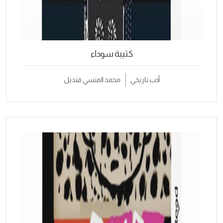
كتيبة سوداء
أدب تاريخي
محمد المنسي قنديل