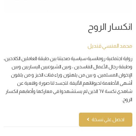
انكسار الروح
محمد المنسي قنديل
رواية اجتماعية رومانسية سياسية صحبتنا بين طبقة العاملين الكادحين،
وطبقة رجال الأعمال الفاسدين ، وبين الشيوعيين اليساريين وبين
الإخوان المسلمين، و بين من يلهثون وراء فتات الخبز و من يلقون
أشهى الأطعمة لحيواناتهم الأليفة. لتجسد لنا صورة واقعية عن
شاهدي نكسة ٦٧ الذين لم يستشهدوا في معاركها وأصابهم انكسار
الروح.
احصل علي نسخة