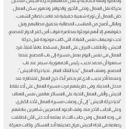
ونظموا وقفة احتجاجية لإعلان مطالبهم لحركة الجيش، منددين
بحركة نقل العمال وتدني الأجور والحوافز وتدهور سكن العمال.
ظن العمال أن ثورة شعبية حقيقية قد قامت لصالح الشعب،
وبالتالي أصبح من المناسب المطالبة بتحقيق مطالبهم ونيل
حقوقهم، إلا أنهم فوجئوا بمحاصرة قوات أمن كفر الدوار للمصنع،
تحت توجيهات نفس القيادة، التي كانت موجودة قبل حركة
الجيش، وأطلقت النيران على العمال فسقط عاملًا قتيلًا، فرد
العمال في نفس اليوم بعمل مسيرة إلى باب المصنع عندما
سمعوا أن محمد نجيب، رئيس الجمهورية، سيمر عند باب
المصنع، وهتف العمال “يحيا القائد العام .. تحيا حركة الجيش”،
وعندما تأخر نجيب، الذي لم يحضر أبدًا، خرج العمال لانتظاره عند
مدخل المدينة، وفي طريقهم مرت مسيرة العمال على أحد نقاط
الجيش وألقى العمال التحية على العساكر هاتفين نفس الهتاف
“تحيا حركة الجيش” إلى أن وصلت مسيرة العمال لأحد الكباري،
وعلى الجانب الآخر منه، وقف الجنود المصريين شاهرين بنادقهم
في وجه العمال، ومن جانب ثالث لا يعلمه أحد حتى الآن انطلقت
رصاصة في اتجاه الجيش فراح ضحيتها أحد العساكر، وكانت معركة