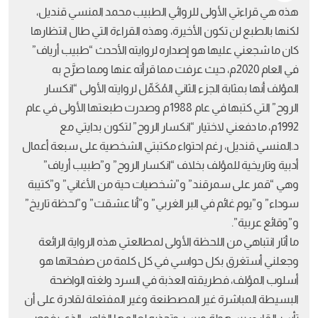
هذه هي قراءتي الأولى للروائي الطبيب محمد المنسي قنديل،
لكنها بالطبع لن تكون الأخيرة، وهذه القراءة التي طال انتظارها
كان ما شجعني عليها هو إصداره لروايته الأحدث “طبيب أرياف”
في العام 2020م، حيث عرفت مما قرأته عنها ومما صرَّح به
المؤلف أنها بمثابة الجزء الثاني المُكَمِّل لروايته الأولى “انكسار
الروح” التي كتبها في عام 1988م وصدرت طبعتها الأولى في عام
1992م، ما دفعني لاختيار “انكسار الروح” لتكون بدايتي مع
د.المنسي قنديل، رغم احتواء مكتبتي الشخصية على سبعة أعمال
أدبية وتاريخية للمؤلف بخلاف “انكسار الروح” و”طبيب أرياف”
وهي “قمر على سمرقند” و”شخصيات حية من الأغاني” و”كتيبة
سوداء” و”يوم غائم في البر الغربي” و”أنا عشقت” و”لحظة تاريخ”
و”وقائع عربية”.
ما أثار انتباهي من اللحظة الأولى لمطالعتي هذه الرواية الرائعة
وجعلني أستغرق بكل حواسي في كل كلمة من صفحاتها هو
أسلوب المؤلف، فطريقته العذبة في السرد ولغته الواضحة
البسيطة المباشرة غير المصطنعة وغير المفتعلة لقادرة على أن