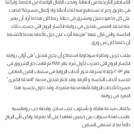
الأساطير التاريخية من أذهاننا، ومحت الآمال الواعدة من أحلامنا، وتركتنا
في طريق وعر لا نستطيع فيه لقاء أحبائنا ولا إكمال مسيرتنا؟ قضت
على كل ما هو جميل ومشرق في حياتنا. ربما كان هذا ما أراد أن يعبر
عنه محمد المنسي قنديل في روايته انكسار الروح التي جسدت تلك
النكسة، والتي قال عنها “هزيمة أثرت على جيل بأكمله بعدما اكتشفنا
أن حلمنا كان من ورق.
بقلب حزين ونظرة سوداوية استطاع أن يخرج قنديل” في أولى روايته
انكسار الروح التي صدرت لأول مرة عام ١٩٨٨ ثم قامت دار الشروق في
عام ٢٠١٣ بإعادة نشرها، تدور أحداث الرواية في ستينات القرن الماضي
لتجسد أحداث النكسة و آثارها، وقد اختار قنديل مدينة “المحلة الكبرى”
مسرحاً لأحداث الرواية لأنها مدينة متمردة، وقد حاول تجسيد هذا
التمرد في روايته.
بكلمات مبدعة هادئة و بأسلوب عذب ساحر، وقصة حب رومانسية
عاشت لعدة سنوات بين حبيبين تعاهدا على ألا يفترقا، ولكن تأتي الرياح
دائماً بما لا تشتهي السفن.