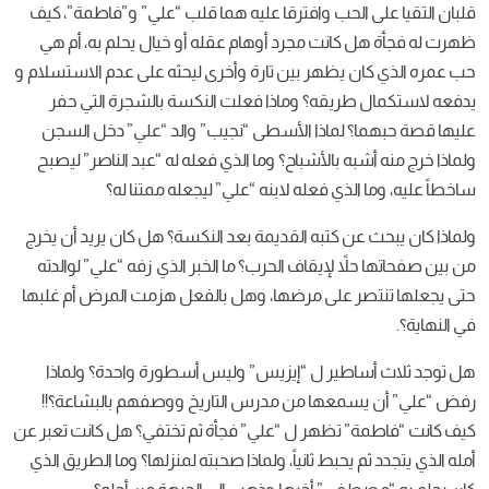
قلبان التقيا على الحب وافترقا عليه هما قلب “علي” و”فاطمة”، كيف
ظهرت له فجأة هل كانت مجرد أوهام عقله أو خيال يحلم به، أم هي
حب عمره الذي كان يظهر بين تارة وأخرى ليحثه على عدم الاستسلام و
يدفعه لاستكمال طريقه؟ وماذا فعلت النكسة بالشجرة التي حفر
عليها قصة حبهما؟ لماذا الأسطى “نجيب” والد “علي” دخل السجن
ولماذا خرج منه أشبه بالأشباح؟ وما الذي فعله له “عبد الناصر” ليصبح
ساخطاً عليه، وما الذي فعله لابنه “علي” ليجعله ممتنا له؟
ولماذا كان يبحث عن كتبه القديمة بعد النكسة؟ هل كان يريد أن يخرج
من بين صفحاتها حلاً لإيقاف الحرب؟ ما الخبر الذي زفه “علي” لوالدته
حتى يجعلها تنتصر على مرضها، وهل بالفعل هزمت المرض أم غلبها
في النهاية؟.
هل توجد ثلاث أساطير ل “إيزيس” وليس أسطورة واحدة؟ ولماذا
رفض “علي” أن يسمعها من مدرس التاريخ ووصفهم بالبشاعة؟!!
كيف كانت “فاطمة” تظهر ل “علي” فجأة ثم تختفي؟ هل كانت تعبر عن
أمله الذي يتجدد ثم يحبط ثانياً، ولماذا صحبته لمنزلها؟ وما الطريق الذي