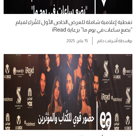
تغطية إعلامية شاملة للعرض الخاص الأول للقُراء لفيلم
“بضع ساعات في يوم ما” برعاية iRead
بواسطة
أشرقت حاتم
15 يناير، 2025