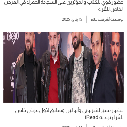
حضور قوي للكُتاب والمؤثرين على السجادة الحمراء في العرض
الخاص للقُراء
بواسطة
أشرقت حاتم
15 يناير، 2025
حضور مميز لشرنوبي وأبو لبن وصادق لأول عرض خاص
للقُراء برعاية iRead