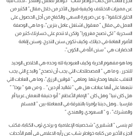
الجزء الثالث من كتاب خواطر شاب ” خواطر للعقل والفكر”، تحدث فيه
عن مميزات الاختلاف وكيفية قبول الآخر من خلال مقال” الكثير من
الخلق اختلفوا”، و عن ضرورة السعي والكفاح من أجل الحصول على
العمل في مقال ” معقول اشتغل عامل بنزين”، و ما هي الوصفة
السحرية ” لكي تصبح مغرورا” ولكن لا تندم على خسارتك كثير من
الأمور الهامة في حياتك، وكيف تكون سنن التدرج، وسنن إقامة
الحضارات هي ” سنن الله في الكون”،
وما هو مفهوم الحرية وكيف العبودية لله وحده هي الخلاص الوحيد
للتحرر ، و ما هي ” المصطلحات التي يجب أن تصحح” والبدع التي يجب
التغلب عليها ومحاربتها. وماهي ” قوانين الرزق”، وما هي العادات التي
نتبعها على أنها عبادات هل هي ” تقاليد أم دين” … و من هو ” بوذا” ”
هل كان نبيا” وهل كان ” الإمام الأعظم ” أبو حنيفة النعمان عربيا أم
فارسيا …وهل ديننا يؤمرنا بالتفرقة في المعاملة بين ” المسلم
والمشرك” ، و ” السعودي والهندي ”
لم ينسى ” الشقيري” شخصيته الإعلامية و يرتدي ثوب الكتابة، فكتب
الجزء الأخير من كتابه خواطر شاب عن رأيه الاعلامي في أهم الأحداث