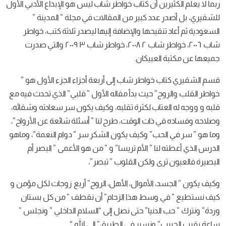
ربما لا يعلم الكثيرين أن كتاب خواطر شاب ليس هو الإبداع الأدبي الأول
للشقيري، بل أصدر عدد كبير من المقالات في مجلة ” المدينة ”
السعودية ثم أعاد تنقيحها والإضافة إليها ليصدر ثلاثة كتب، خواطر
شاب ٢٠٠٦، خواطر شاب ٢ ٢٠٠٨، خواطر شاب ٣ ٢٠٠٩ والتي صدرت
جميعها عن مكتبة العبيكان.
قسم الشقيري كتاب خواطر شاب إلى أربعة أجزاء الجزء الأول هو ”
خواطر القلب والروح” حيث بدأ مقاله الأول ” قلبي” الذي تحدث فيه مع
قلبه و ووجه له العتاب لكثرة تقلبه، وكيف يكون سر سعادته وشقائه،
وصلاحه وفساده في ذات الوقت، طرح لنا ” أسئلة شائعة عن الأرواح”،
وما هو ” سر في الحب” وكيف يكون الشكر سر ” دوام النعمة”، وماهو
الدرس الذي أعطته لنا ” الأم تريسا” و ” من هو الأعمى ” البصر أم
البصيرة فالعيون ترى ولكن القلوب ” تبصر”،
وكيف يكون ” الجسد، الأموال، الأهل، الروح” أربع زوجات لكل مؤمن و
كيف نستطيع ” في وسط هذا الزحام” أن نقطف ” من كل بستان
وردة” ونترك ” حب الدنيا” حتى نصل إلى “السلام الداخلي ” ونجلس ”
ساعة بقرب الحبيب” ونسير في الطريق” إلى الله “.