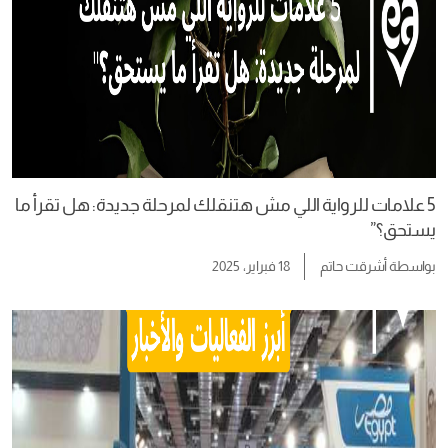
5 علامات للرواية اللي مش هتنقلك لمرحلة جديدة: هل تقرأ ما
يستحق؟”
بواسطة
أشرقت حاتم
18 فبراير، 2025