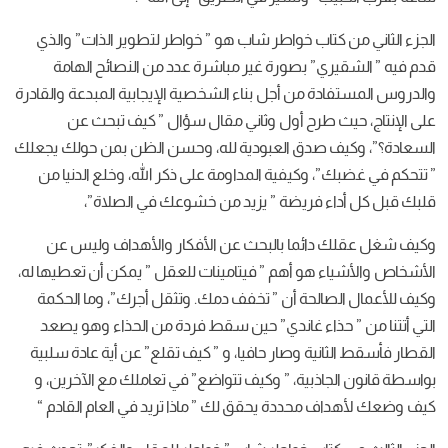
الجزء الثاني من كتاب خواطر شاب هو ” خواطر لتطوير الذات” والذي
قدم فيه ” الشقيري” بصورة غير مباشرة عدد من النصائح الهامة
والدروس المستفادة من أجل بناء الشخصية الإيجابية المبدعة والقادرة
على الإنتاج، حيث طرح أول وثاني مقال سؤال ” كيف تبحث عن
السعادة؟”، وكيف صدق العبودية لله، وحسن الظن بمن حولك يجعلك
” تتحكم في غضبك”، وكيفية المداومة على ذكر الله، وخلع الدنيا من
قلبك قبل كل أداء فريضة ” يزيد من خشوعك في الصلاة”،
وكيف شغل عقلك دائما بالبحث عن الأفكار والأهداف وليس عن
الأشخاص والأشياء هو أهم ” فيتامينات للعقل ” يمكن أن تعطيها له،
وكيف للأعمال الصالحة أن ” تخفف دمك. وتثقل أجرك”، وما الحكمة
التي أتتنا من ” حذاء غاندي” حين سقط فردة من الحذاء وهو يصعد
القطار فأسقط الثانية وصار حافيا، و ” كيف تقلع” عن أية عادة سلبية
بواسطة قانون الجاذبية، ” وكيف تتواضع” في تعاملك مع الآخرين، و
كيف وضعك لأهداف محددة يحقق لك ” ماذا تريد في العام القادم “