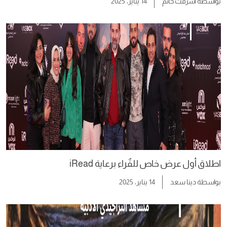
بواسطة
أشرقت حاتم
14 يناير، 2025
اطلاق أول عرض خاص للقٌراء برعاية iRead
بواسطة
دينا سعد
14 يناير، 2025