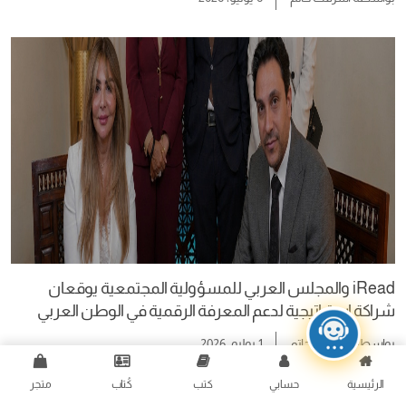
iRead والمجلس العربي للمسؤولية المجتمعية يوقعان
شراكة استراتيجية لدعم المعرفة الرقمية في الوطن العربي
بواسطة
أشرقت حاتم
1 يوليو، 2026
الرئيسية
حسابي
كتب
كُتاب
متجر