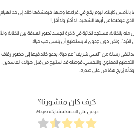
 بالأمس كابنته، اليوم يقع في غرامها وحبها، فيعشقها خالد إلى حد الهيام وا
لذي عوضها عن أبيها الشهيد.. لا أكثر ولا أقل!
 منه بالكتابة، فستجد الكاتبة في ذاكرة الجسد تصور العلاقة بين الكتابة و
لى الأبد”، ولكن دون جدوى لا يستطيع أن ينسى حب حياة.
 فقد تلقى رسالة من “السي شريف” عم حياة، يدعو خالد فيها إلى حضور زفاف
حطيم المعنوي والنفسي، فوطنه قد استبيح من قِبل هؤلاء الفاسدين، والي
كأنه يُزيح همًا من على صدره..
كيف كان منشورنا؟
دوس على النجمة لمشاركة صوتك