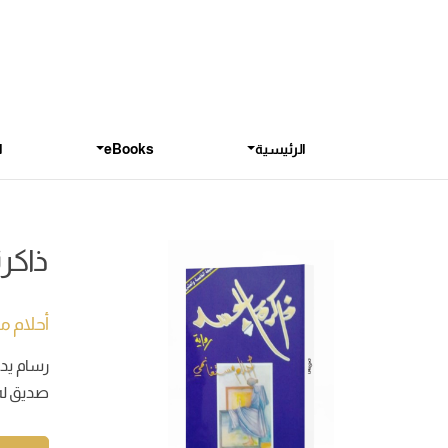
الرئيسية
eBooks
ا
ذاكر
أحلام 
رسام يدع
صديق له 