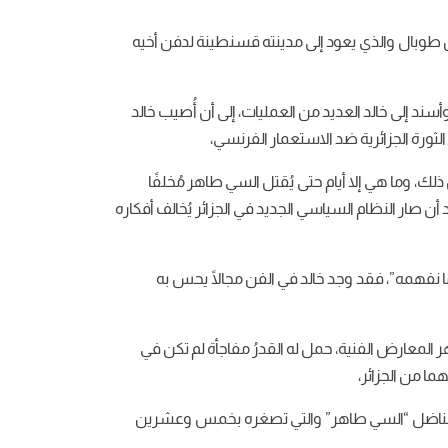
بن طوبال والذي يعود إلى مدينته قسنطينة لدفن أخيه
د إلى خالد العديد من العمليات، إلى أن أُصيب خالد
لثورة الجزائرية ضد الاستعمار الفرنسي،
ك، وما هي إلا أيام حتى يُقتل السي طاهر مُخلفًا
رنسا، خاصة بعد أن صار النظام السياسي الجديد في الجزائر يُخالف أفكاره
ل ما نفهمه”، فقد وجد خالد في الفن مجالًا يحس به
ر المعارض الفنية، حمل له القدرُ مفاجأة لم تكن في
ا من الجزائر،
ة المُناضل “السي طاهر” والتي تصغره بخمس وعشرين