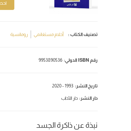
احص
تصنيف الكتاب :
أحلام مستغانمي
رومانسية
رقم ISBN الدولي:
9953890536
تاريخ النشر:
1993 - 2020
دار النشر:
دار الآداب
نبذة عن ذاكرة الجسد