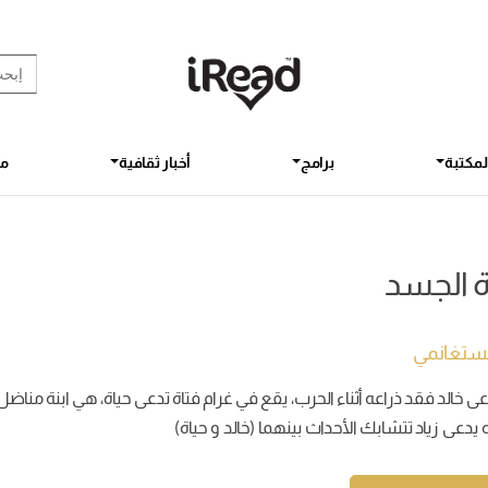
rch Button
earch
for:
لمكتبة
برامج
أخبار ثقافية
مق
ة الجسد
مستغانمي
ى خالد فقد ذراعه أثناء الحرب، يقع في غرام فتاة تدعى حياة، هي ابنة مناض
يدعى زياد تتشابك الأحداث بينهما (خالد و حياة)