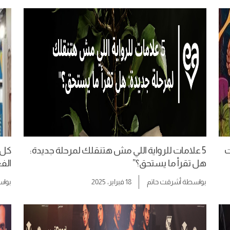
ات
5 علامات للرواية اللي مش هتنقلك لمرحلة جديدة:
هل تقرأ ما يستحق؟”
الفع
بواسطة
أشرقت حاتم
18 فبراير، 2025
بوا