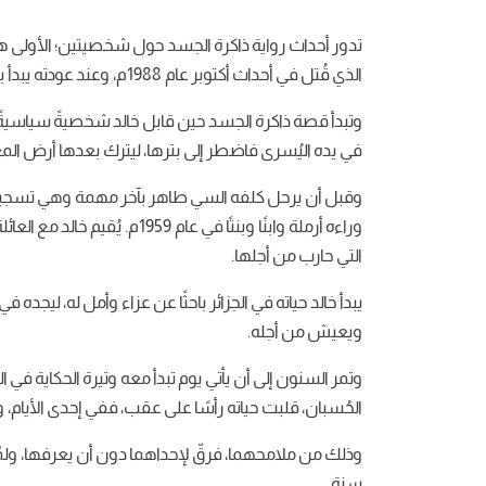
تدور أحداث رواية ذاكرة الجسد حول شخصيتين؛ الأولى هي
الذي قُتل في أحداث أكتوبر عام 1988م، وعند عودته يبدأ بكتابة مذكراته ليحكي فيها قصة الحب التي عذبته.
وتبدأ قصة ذاكرة الجسد حين قابل خالد شخصيةً سياسيةً 
في يده اليُسرى فاضطر إلى بترها، ليترك بعدها أرض المعر
وقبل أن يرحل كلفه السي طاهر بآخر مهمة وهي تسجيل ابنت
وراءه أرملة وابنًا وبنتًا ف
التي حارب من أجلها.
يبدأ خالد حياته في الجزائر باحثًا عن عزاء وأمل له، ليج
ويعيش من أجله.
وتمر السنون إلى أن يأتي يوم تبدأ معه وتيرة الحكاية في
الحُسبان، قلبت حياته رأسًا على عقب، ففي إحدى الأيام
وذلك من ملامحهما، فرقّ لإحداهما دون أن يعرفها، ولم
سنة.