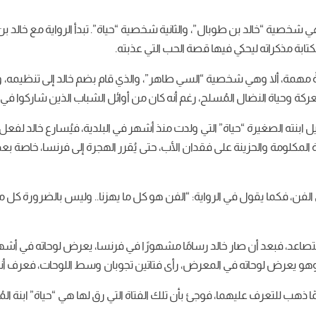
 شخصية “خالد بن طوبال”، والثانية شخصية “حياة”. تبدأ الرواية مع خالد 
مهمة، ألا وهي شخصية “السي طاهر”، والذي قام بضم خالد إلى تنظيمه، وأسن
كة وحياة النضال المُسلح، رغم أنه كان من أوائل الشباب الذين شاركوا في ا
ه الصغيرة “حياة” التي ولدت منذ أشهر في البلدية، فيُسارع خالد لفعل ذل
ي عام 1959م. يُقيم خالد مع العائلة المكلومة والحزينة على فقدان الأب، حتى يُقرر الهجرة إلى ف
ده في الفن، فكما يقول في الرواية: “الفن هو كل ما يهزنا.. وليس بالضرورة ك
 التصاعد، فبعد أن صار خالد رسامًا مشهورًا في فرنسا، يعرض لوحاته في أشه
، وهو يعرض لوحاته في المعرض، رأى فتاتين تجوبان وسط اللوحات، فعرف أنهم
ّا ذهب للتعرف عليهما، فوجئ بأن تلك الفتاة التي رق لها هي “حياة” ابن