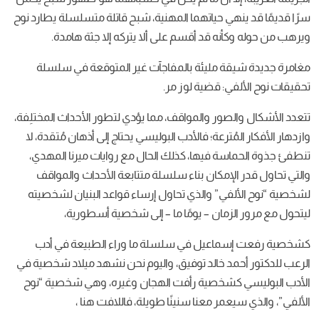
سرًا قديمًا قد ينهي حياتهما المهنية، شبح قاتلة متسلسلة يطارد نوح
ويرهب من حوله وكأنه قد أقسم على ألا يتركه إلا جثة هامدة.
مغامرة جديدة شيقة مليئة بالمفاجآت غير المتوقعة في سلسلة
تحقيقات نوح الألفي: قضية لوز مر.
تتعدد الأشكال والصور والمواقف، مما يؤدي لتطور الأحداث المختلِفة،
وازدهار الأفكار المُترعة؛ فالأدب البوليسي يحتاج إلى أذهان مُتقدة، لا
تنطفئ جذوة الحماسة فيها، كذلك الحال مع روايات ميرنا المهدي،
والتي تحاول قدر الإمكان بناء سلسلة متتابعة الأحداث والمواقف
لشخصية “نوح الألفي” والذي تحاول إرساء قواعد البنيان لشخصيته
ليتحول مع مرور الزمان – يومًا ما – إلى شخصية أسطورية،
كشخصية رفعت إسماعيل في سلسلة ما وراء الطبيعة في أدب
الرعب للدكتور أحمد خالد توفيق، واليوم نحن نشهد ميلاد شخصية في
الأدب البوليسي كشخصية رأفت الهجان وغيره، وهي شخصية “نوح
الألفي”، والذي سيعمر معنا سنينًا طويلة، فاللافت هنا ،