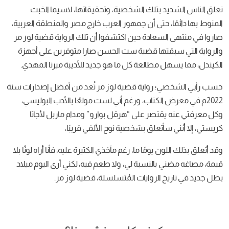
تعلق الناس الشديد بتلك الشخصية، وتحقيقاتها، لاسيما الخبث
المنوط بها دائمًا، حتى أن جمهور العرب خارج مصر والمنطقة العربية،
صاروا في منتهى السعادة حين اكتشفوا أن تلك الرواية قضية لوز مر
والرواية التي سبقتها قضية ست الحسن صارا متوفرين على أجهزة
الكيندل، مما يسهل مطالعة كل ما هو جديد للأديبة ميرنا المهدي.
حسب رأيي الشخصي؛ رواية قضية لوز مر تُعد من أفضل إصدارات سنة
2022م في معرض الكتاب، ورغم أني لست مولعًا بالأدب البوليسي،
وكل معرفتي عنه يقتصر على “هرقل بوارو” ومدام ماربل لأجاثا
كريستي، إلا أنني سأتعلق بشخصية نوح الألفي قريبًا،
وقد أتعلق بذلك اللون يومًا ما، رغم مآخذي الكثيرة عليه، فأنا أراه لونًا بلا
قيمة، مصاغه مضني بالنسبة لي، ولا طعم فيه، لكني أرى اليوم ميلاد
بطل جديد في تاريخ الروايات المُتسلسلة، قضية لوز مر.