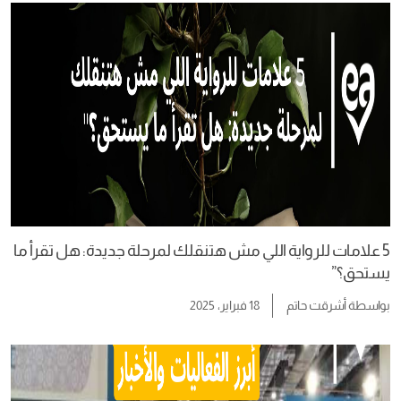
5 علامات للرواية اللي مش هتنقلك لمرحلة جديدة: هل تقرأ ما
يستحق؟”
بواسطة
أشرقت حاتم
18 فبراير، 2025