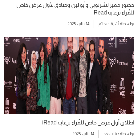
حضور مميز لشرنوبي وأبو لبن وصادق لأول عرض خاص
للقُراء برعاية iRead
بواسطة
أشرقت حاتم
14 يناير، 2025
اطلاق أول عرض خاص للقٌراء برعاية iRead
بواسطة
دينا سعد
14 يناير، 2025