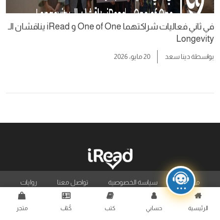
في ثاني فعاليات شراكتهما One of One و iRead يناقشان الـ
Longevity
بواسطة
دينا سعد
20 مايو، 2026
من نحن
سياسة الخصوصية
تواصل معنا
روايات
الرئيسية
حسابي
كتب
كُتاب
متجر