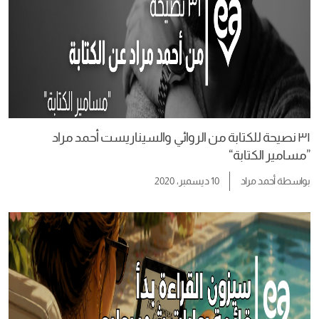
٣١ نصيحة للكتابة من الروائي والسيناريست أحمد مراد
”مسامير الكتابة“
بواسطة
أحمد مراد
10 ديسمبر، 2020