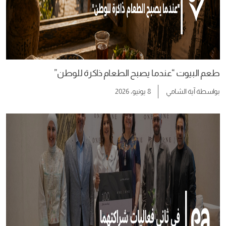
طعم البيوت “عندما يصبح الطعام ذاكرة للوطن”
بواسطة
آية الشامي
8 يونيو، 2026