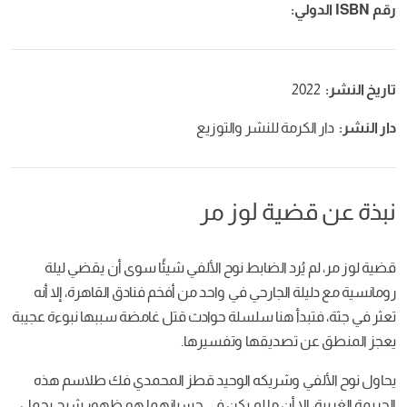
رقم ISBN الدولي:
تاريخ النشر:
2022
دار النشر:
دار الكرمة للنشر والتوزيع
نبذة عن قضية لوز مر
قضية لوز مر، لم يُرد الضابط نوح الألفي شيئًا سوى أن يقضي ليلة
رومانسية مع دليلة الجارحي في واحد من أفخم فنادق القاهرة، إلا أنه
تعثر في جثة، فتبدأ هنا سلسلة حوادث قتل غامضة سببها نبوءة عجيبة
يعجز المنطق عن تصديقها وتفسيرها.
يحاول نوح الألفي وشريكه الوحيد قطز المحمدي فك طلاسم هذه
الجريمة الغريبة، إلا أن ما لم يكن في حسبانهما هو ظهور شبح يحمل