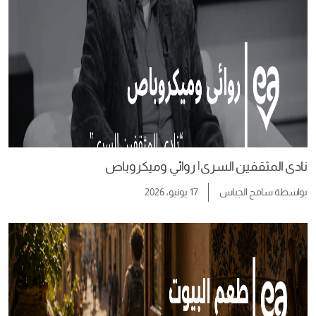
نادى المثقفين السرى| روائي وميكروباص
بواسطة
سامح الجباس
17 يونيو، 2026