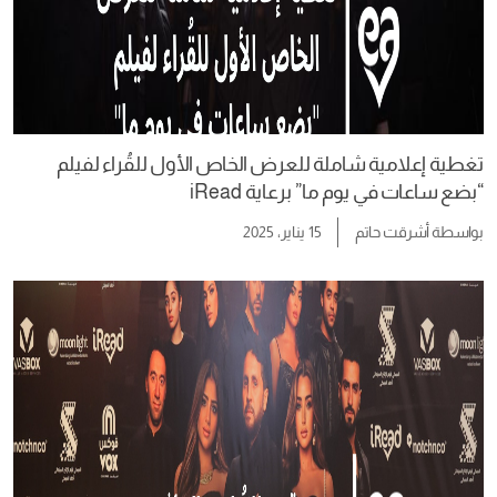
تغطية إعلامية شاملة للعرض الخاص الأول للقُراء لفيلم
“بضع ساعات في يوم ما” برعاية iRead
بواسطة
أشرقت حاتم
15 يناير، 2025