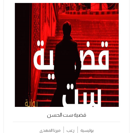
قضية ست الحسن
بوليسية
رعب
ميرنا المهدي