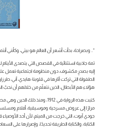
“.. وبصراحة، بدأت أشعر أن العالم هو بيتي، وكأنني 
ثمة جاذبية استثنائية في القصص التي يتصدى الأيتام لب
إليه بصدرٍ مكشوف، دون منظومة اجتماعية تعمل على د
الطفولة التي تركت آثارها في قلوبنا؛ هايدي، آني، طرز
هؤلاء هم الأبطال، الذين نتعلّم من خلالهم أن نحبَّ الح
كتبت هذه الرواية في 1912، ومنذ ذل
مرارًا إلى عروض مسرحية وموسيقية، أفلام ومسلسلا
جودي آبوت، التي خرجت من الميتم، لأن أحد الأوصياء ق
الكتابة، والكتابة الطريفة تحديدًا، وإصرارها على السعا