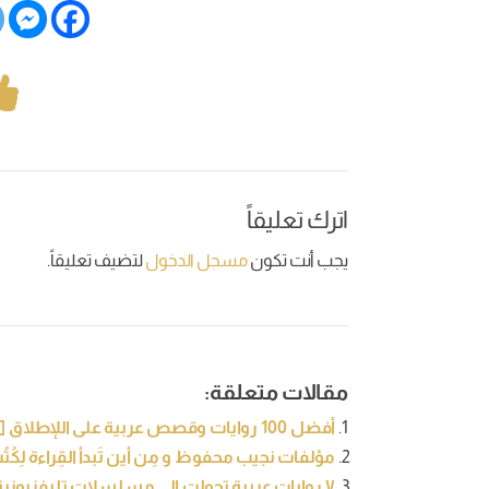
اترك تعليقاً
يجب أنت تكون
مسجل الدخول
لتضيف تعليقاً.
مقالات متعلقة:
أفضل 100 روايات وقصص عربية على اللإطلاق [تحديث 2021]
مؤلفات نجيب محفوظ و مِن أين تَبدأ القِراءة لِكُت
٧ روايات عربية تحولت إلى مسلسلات تليفزيونية