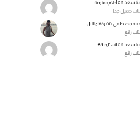
ينا سعد
on
أحلام ممنوعة
تاب جميل جدا
مينة مصطفى
on
رفقاء الليل
اب رائع
ينا سعد
on
انستا_حياة#
اب رائع