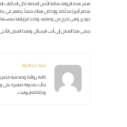
تعتبر هذه الرواية بمثابة النّص المضاد لكل الحكايات الخر
تنتظر أميرًا مخلّصًا، وإذا كان هناك منقذٌ يظهر في
جودي وهي تخرج من وصايتهِ، وتتخذ قراراتها بنفسها، وت
ينتمي هذا العمل إلى أدب الرسائل ولهذا العمل الأدبي
نبيلة عبدالجواد
بدأت بمدونة صغيرة على وسائ
وداعًا للماريونيت.