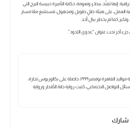
افية. إنها تفنّد، ببطءٍ ونعومة، حكاية الأميرة حبيسة البرج التي
 بداية العمل، على هيئة ظلٍ طويل ومجهول، فسنتتبع معًا مسار
كبر كما لم يخطر ببالِ أحد.
 جزء آخر تحت عنوان “عدوي اللدود”.
كاتبة روائية وصحفية مصرية مواليد القاهرة نوفمبر١٩٩٩، حاصلة على بكالوريوس تجارة،
ل التواصل الاجتماعي، كتبت رواية حانة الأقدار ورواية
شارك