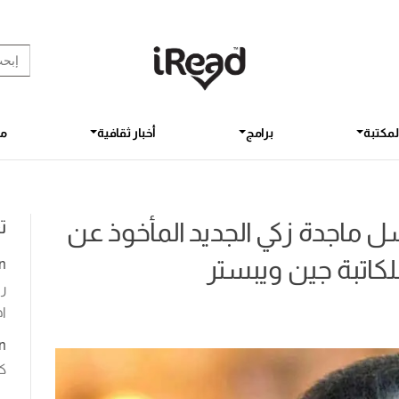
rch Button
earch
for:
لمكتبة
برامج
أخبار ثقافية
مق
ت
ماجدة زكي الجديد المأخوذ عن
كاتبة جين ويبستر
n
رو
اخ
n
ك