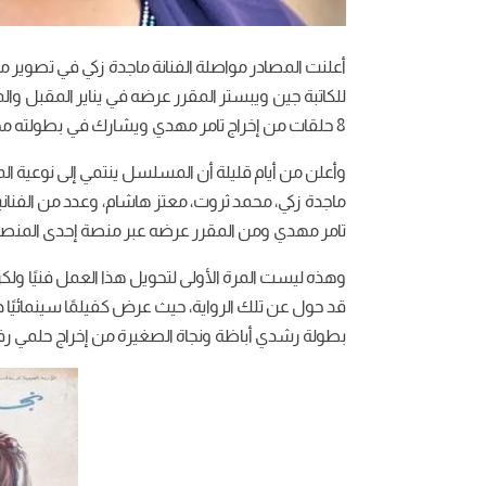
أعلنت المصادر مواصلة الفنانة ماجدة زكي في تصوير 
للكاتبة جين ويبستر المقرر عرضه في يناير المقبل 
8 حلقات من إخراج تامر مهدي ويشارك في بطولته محمد ثروت وعدد من الفنانيين.
ماجدة زكي، محمد ثروت، معتز هاشام، وعدد من الفنانيي
تامر مهدي ومن المقرر عرضه عبر منصة إحدى المنصات
وهذه ليست المرة الأولى لتحويل هذا العمل فنيًا ول
بطولة رشدي أباظة ونجاة الصغيرة من إخراج حلمي رف