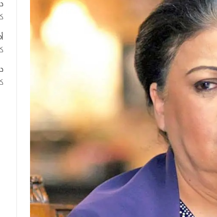
د
ك
أ
كت
د
كت