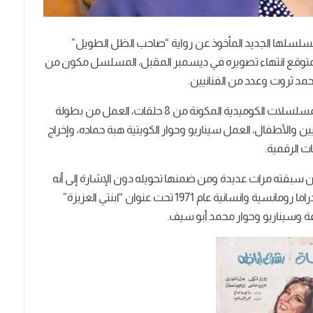
مسلسلها الجديد المأخوذ عن رواية “صاحب الظل الطويل”
والمتوقع انتهاء تصويره في ديسمبر المقبل، المسلسل مكون من
وأعلن من أيام قليلة أن المسلسل ينتمي إلى نوعية المسلسلات الكوميدية المكونة من 8 حلقات، العمل من بطولة
ن والأطفال، العمل سيناريو وحوار الكويتية هبة حماده، وإخراج
 الرقمية.
كن سبقته مرات عديدة ومن ضمنها تحويله دون الإشارة إلى أنه
قد حول عن تلك الرواية، حيث عرض كفيلمًا سينمائيًا دراما رومانسية وانسانية عام 1971 تحت عنوان “ابنتي العزيزة”
ة وسيناريو وحوار محمد أبو سيف.