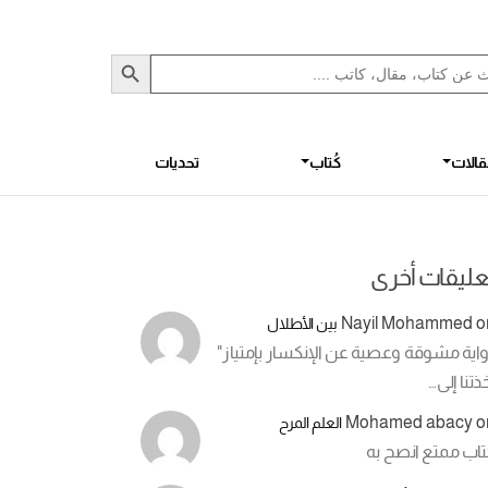
Sea
S
الات
كُتاب
تحديات
عليقات أخرى
Nayil Mohammed
o
بين الأطلال
اية مشوقة وعصية عن الإنكسار بإمتياز"
ذتنا إلى…
Mohamed abacy
o
العلم المرح
تاب ممتع انصح به