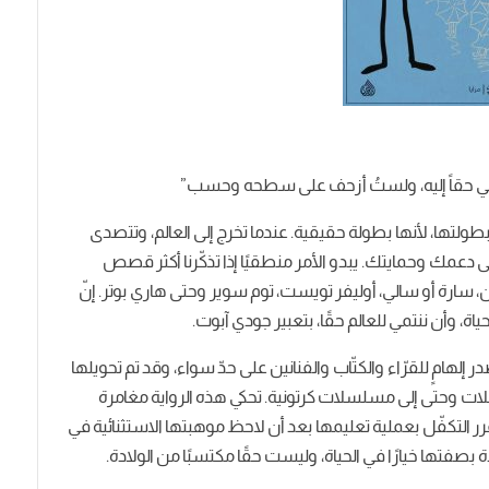
أنتمي حقاً إليه، ولستُ أزحف على سطحه وحسب”
طولتها، لأنها بطولة حقيقية. عندما تخرج إلى العالم، وتتصدى
عمك وحمايتك. يبدو الأمر منطقيًا إذا تذكّرنا أكثر قصص
ان، سارة أو سالي، أوليفر تويست، توم سوير وحتى هاري بوتر. إنّ
ياة، وأن ننتمي للعالم حقًا، بتعبير جودي آبوت.
ك الحين وهي مصدر إلهامٍ للقرّاء والكتّاب والفنانين على حدّ سواء، وقد تم تحويلها
ت وحتى إلى مسلسلات كرتونية. تحكي هذه الرواية مغامرة
رر التكفّل بعملية تعليمها بعد أن لاحظ موهبتها الاستثنائية في
دة بصفتها خيارًا في الحياة، وليست حقًا مكتسبًا من الولادة.