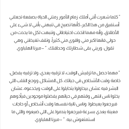
” كلما شعرت أنني أملك زمام الأمور رمتني الحياة بصفعة تجعلني
أستفيق من هذا الكبر، كأنها تصيح في تنبهني بأنني لا شيء على
الأطلاق، وأنه مهما اتخذت احتياطاتي وتنبهت لكل ما يحدث من
حولي فانها اكبر مني واقوى مني كثيراً، وتقف تغيظني وهي
تقول: وريني بقى شطارتك وحداقتك. ” – ميرنا الهلباوي.
” مهما حصل ما تزقيش الوقت، لا تزقيه يعدي، ولا تزقيه يفضل،
خاصة وقت الأشخاص في حياتك. كل المشاكل ووجع القلب اللي
البشر فيه عشان بيحاولوا يتحايلوا على الوقت ويخدعوه، عشان
يخلوا ناس انتهى وقتهم في حياتهم يفضلوا موجودين فيأذوهم
فيرجعوا يعيطوا. وناس تانية نفسها وقت أشخاص أو حاجات
معينة يعدي بسرعة فيرجعوا يندموا على اللي ضيعوه واللي ما
استمتعوش بيه. ” – ميرنا الهلباوي.