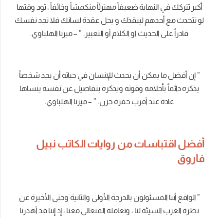
أكبر تتركك في النهاية ضعيفاً مهترئاً منكمشاً وخائفاً ، تود وقتها
لو تتحدث مع أحدهم لينقذك و يحل عقدة لسانك فلا تجد نفسك
قادراً على الحديث او الكلام أو التعبير. ” – ميرنا الهلباوي.
” إن أفضل ما يمكن أن يحدث للإنسان في حياته أن يجد شخصاً
يذكره دائماً بأحلامه وقوته ويذكره بتفاصيل عن نفسه ينساها
عادة عند أقرب حفرة حزن. ” – ميرنا الهلباوي.
أفضل اقتباسات من روايات الكاتب نبيل
فاروق
” الواقع أننا المسئولون بالدرجة الأولى والثانية وحتى الأخيرة عن
نظرة الغرب السيئة لنا ، وتعامله المتعالى معنا ، إذ إننا قد أهدرنا