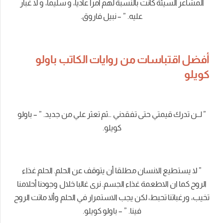
المشاعر السيئة كانت بالنسبة لهم أمراً عادياً، و سليماً، و لا غبار
عليه. ” – نبيل فاروق.
أفضل اقتباسات من روايات الكاتب باولو
كويلو
” لــن تدرك قيمتي حتى تفقدني …ثم تعثر علي من جديد. ” – باولو
كويلو.
” لا يستطيع الانسان مطلقا أن يتوقف عن الحلم. الحلم غذاء
الروح كما ان الاطعمة غذاء الجسم. نرى غالبا خلال وجودنا أحلامنا
تخيب، ورغباتنا تحبط، لكن يجب الاستمرار في الحلم وألا ماتت الروح
فينا. ” – باولو كويلو.