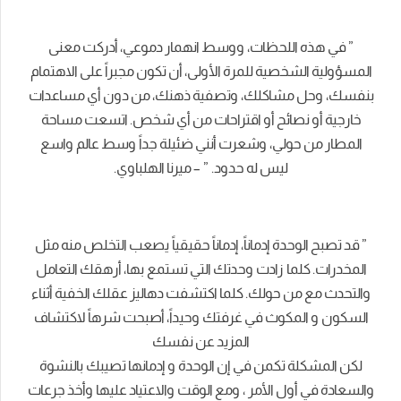
” في هذه اللحظات، ووسط انهمار دموعي، أدركت معنى
المسؤولية الشخصية للمرة الأولى، أن تكون مجبراً على الاهتمام
بنفسك، وحل مشاكلك، وتصفية ذهنك، من دون أي مساعدات
خارجية أو نصائح أو اقتراحات من أي شخص. اتسعت مساحة
المطار من حولي، وشعرت أنني ضئيلة جداً وسط عالم واسع
ليس له حدود. ” – ميرنا الهلباوي.
” قد تصبح الوحدة إدماناً، إدماناً حقيقياً يصعب التخلص منه مثل
المخدرات. كلما زادت وحدتك التي تستمع بها، أرهقك التعامل
والتحدث مع من حولك. كلما اكتشفت دهاليز عقلك الخفية أثناء
السكون و المكوث في غرفتك وحيداً، أصبحت شرهاً لاكتشاف
المزيد عن نفسك
لكن المشكلة تكمن في إن الوحدة و إدمانها تصيبك بالنشوة
والسعادة في أول الأمر ، ومع الوقت والاعتياد عليها وأخذ جرعات