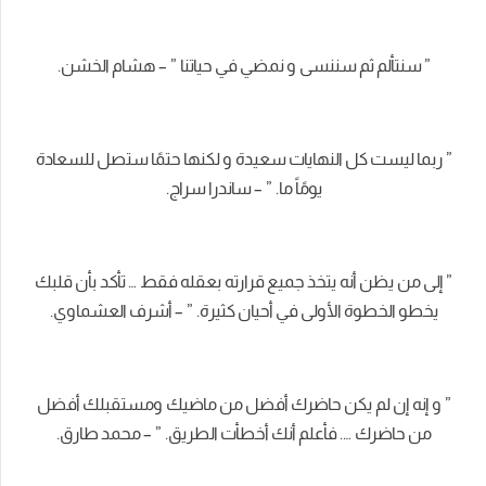
” سنتألم ثم سننسى و نمضي في حياتنا ” – هشام الخشن.
” ربما ليست كل النهايات سعيدة و لكنها حتمًا ستصل للسعادة
يومًاً ما. ” – ساندرا سراج.
” إلى من يظن أنه يتخذ جميع قرارته بعقله فقط … تأكد بأن قلبك
يخطو الخطوة الأولى في أحيان كثيرة. ” – أشرف العشماوي.
” و إنه إن لم يكن حاضرك أفضل من ماضيك ومستقبلك أفضل
من حاضرك …. فأعلم أنك أخطأت الطريق. ” – محمد طارق.