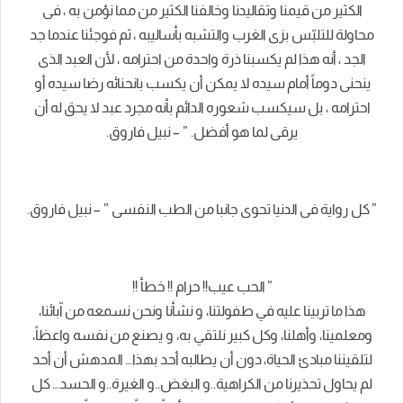
الكثير من قيمنا وتقاليدنا وخالفنا الكثير من مما نؤمن به ، فى
محاولة للتلبّس بزى الغرب والتشبه بأساليبه ، ثم فوجئنا عندما جد
الجد ، أنه هذا لم يكسبنا ذرة واحدة من احترامه ، لأن العبد الذى
ينحنى دوماً أمام سيده لا يمكن أن يكسب بانحنائه رضا سيده أو
احترامه ، بل سيكسب شعوره الدائم بأنه مجرد عبد لا يحق له أن
يرقى لما هو أفضل. ” – نبيل فاروق.
” كل رواية فى الدنيا تحوى جانبا من الطب النفسى ” – نبيل فاروق.
” الحب عيب!! حرام !! خطأ !!
هذا ما تربينا عليه في طفولتنا، و نشأنا ونحن نسمعه من اّبائنا،
ومعلمينا، وأهلنا، وكل كبير نلتقي به، و يصنع من نفسه واعظاً،
لتلقيننا مبادئ الحياة، دون أن يطالبه أحد بهذا… المدهش أن أحد
لم يحاول تحذيرنا من الكراهية..و البغض..و الغيرة..و الحسد… كل