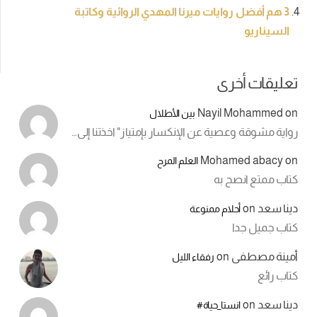
3 هم أفضل روايات ميرنا المهدي الروائية وكاتبة
السيناريو
تعليقات أخرى
Nayil Mohammed
on
بين الأطلال
رواية مشوقة وعصية عن الإنكسار بإمتياز" اخذتنا إلى…
Mohamed abacy
on
العلم المرح
كتاب ممتع انصح به
دينا سعد
on
أحلام ممنوعة
كتاب جميل جدا
أمينة مصطفى
on
رفقاء الليل
كتاب رائع
دينا سعد
on
انستا_حياة#