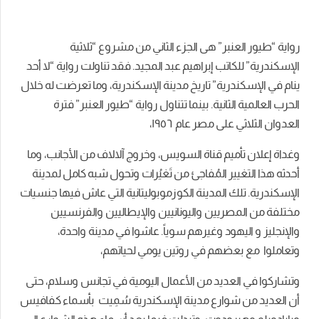
رواية “طيور العنبر” هى الجزء الثاني من مشروع “ثلاثية
الإسكندرية” للكاتب إبراهيم عبد المجيد. فقد تناولت رواية “لا أحد
ينام في الإسكندرية” تاريخ مدينة الإسكندرية، وما تعرضت له خلال
الحرب العالمية الثانية. بينما تتناول رواية “طيور العنبر” فترة
العدوان الثلاثي على مصر عام ١٩٥٦،
وغداة إعلان تأميم قناة السويس، وخروج آلالاف من الأجانب، وما
أحدثه هذا التغيير المُفاجئ من تَغيُرات وتحول شبه كامل لمدينة
الإسكندرية. تلك المدينة الكوزموبوليتانية التي عاش فيها جنسيات
مختلفة من المصريين واليونانيين والإيطاليين والفرنسيين
والإنجليز و اليهود وغيرهم سوياً. عاشوا في مدينة واحدة،
وتعاملوا مع بعضهم في روتين يومي لحياتهم،
وتشاركوا في العديد من الأعمال اليومية في تجانس وسلام، حتى
أن العديد من شوارع مدينة الإسكندرية سُمِيت بأسماء كفافيس