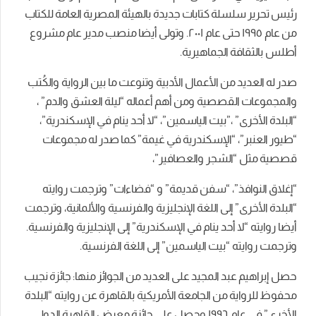
رئيس تحرير سلسلة كتابات جديدة بالهيئة المصرية العامة للكتاب
من عام ١٩٩٥ حتى عام ٢۰۰١. وتولى أيضا منصب مدير عام مشروع
أطلس بالثقافة الجماهيرية.
صدر له العديد من الأعمال الأدبية وتنوعت ما بين الرواية والكُتب
والمجموعات القصصية ومن أهم أعماله “ليلة العشق والدم” ،
“البلدة الأخرى” ،”بيت الياسمين”، “لا أحد ينام في الإسكندرية”،
“طيور العنبر”، “الإسكندرية في غيمة” كما صدر له مجموعات
قصصية مثل “الشجر والعصافير”،
“إغلاق النوافذ”، “سفن قديمة” و “فضاءات” وترجمت روايته
“البلدة الأخرى” إلى اللغة الإنجليزية والفرنسية والألمانية، وترجمت
أيضا روايته “لا أحد ينام في الإسكندرية” إلى الإنجليزية والفرنسية.
وترجمت روايته “بيت الياسمين” إلى اللغة الفرنسية.
حصل إبراهيم عبد المجيد على العديد من الجوائز منها: جائزة نجيب
محفوظ للرواية من الجامعة الأمريكية بالقاهرة عن روايته “البلدة
الأخرى” فى عام ١٩٩٦ وحصل على جائزة معرض القاهرة الدولي