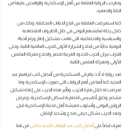
وطرحت الرواية العلاقة بين أهل الإسكندرية والوافدين عليها من
الدلتا والصعيد،
كما استعرضت العلاقة بين اتباع الديانات المختلفة، وذلك من
خلال رحلة تعايشهم اليومي في ظل الظروف الاقتصادية
والسياسية والاجتماعية، التي قامت بتشكيل إطار ورتم الحياة
اليومية بدايًةً من اندلاع الشرارة الأولى للحرب العالمية الثانية ،وحتى
اقتراب نيران الحرب للحدود الغربية لمصر واندلاع معركة العلمين
الأولى ومعركة العلمين الثانية.
تعد رواية لا أحد ينام في الاسكندرية من أفضل كتب ابراهيم عبد
المجيد كما أنها من أهم الروايات التي صورت الإسكندرية وما
تعرضت له خلال فترة الحرب، وتأثير هذه الحرب على إعادة تشكيل
مشاعر وخلق أحاسيس مُتضاربة لسكان الإسكندرية، وعرض
الروتين اليومي وأسلوب معيشة أهل مدينة الإسكندرية قبل
وبعد الحرب بشكل حرفي مبدع وشديد الإتقان.
تعرف ايضاً على
أفضل كتب عبد الوهاب السيد رفاعي
من هنا.