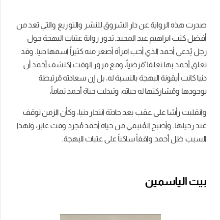
صدرت هذه الرواية عن دار الشروق للنشر والتوزيع والتي تعد من
أفضل كتب ابراهيم عبد المجيد. تدور رواية عتبات البهجة حول
رجل يُدعى أحمد الذي أحب امرأة أصغر منه كثيراً اسمها دنيا. وقد
تعلق أحمد بها تعلقا ًمَرضياً، ومع مرور الوقت اكتشف أحمد أن
دنيا كانت أيقونة البهجة بالنسبة له، بل إن سعادته مُرتبطة
بوجودها ومُشاركتها له حياته، وتبدلت حياة أحمد تماماً،
وانقلبت رأسًا على عقب بعد حادثة انتحار دنيا، وكأن الزمن توقف
عند رحيلها. وأصبح المُتبقي من حياة أحمد مُجرد وقت عابر، ولهذا
السبب ظل أحمد واقفاً ساكناً على عتبات البهجة.
بيت الياسمين