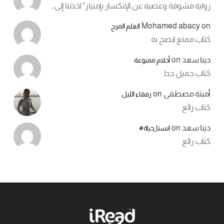
رواية مشوقة وعصية عن الإنكسار بإمتياز" اخذتنا إلى…
Mohamed abacy
on
العلم المرح
كتاب ممتع انصح به
دينا سعد
on
أحلام ممنوعة
كتاب جميل جدا
أمينة مصطفى
on
رفقاء الليل
كتاب رائع
دينا سعد
on
انستا_حياة#
كتاب رائع