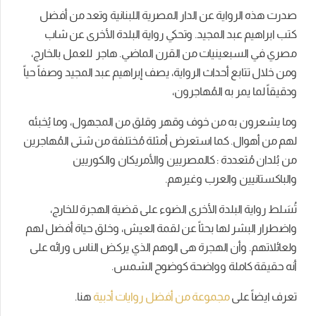
صدرت هذه الرواية عن الدار المصرية اللبنانية وتعد من أفضل
كتب ابراهيم عبد المجيد. وتحكي رواية البلدة الأخرى عن شاب
مصري في السبعينيات من القرن الماضي. هاجر للعمل بالخارج،
ومن خلال تتابع أحداث الرواية، يصف إبراهيم عبد المجيد وصفاً حياً
ودقيقاً لما يمر به المُهاجرون،
وما يشعرون به من خوف وقهر وقلق من المجهول، وما يُخبئه
لهم من أهوال. كما استعرض أمثلة مُختلفة من شتى المُهاجرين
من بُلدان مُتعددة : كالمصريين والأمريكان والكوريين
والباكستانيين والعرب وغيرهم.
تُسَلط رواية البلدة الأخرى الضوء على قضية الهجرة للخارج،
واضطرار البشر لها بحثاً عن لقمة العيش، وخلق حياة أفضل لهم
ولعائلاتهم. وأن الهجرة هى الوهم الذي يركض الناس ورائه على
أنه حقيقة كاملة وواضحة كوضوح الشمس.
تعرف ايضاً على
مجموعة من أفضل روايات أدبية
هنا.