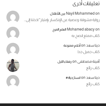
تعليقات أخرى
Nayil Mohammed
on
بين الأطلال
رواية مشوقة وعصية عن الإنكسار بإمتياز" اخذتنا إلى…
Mohamed abacy
on
العلم المرح
كتاب ممتع انصح به
دينا سعد
on
أحلام ممنوعة
كتاب جميل جدا
أمينة مصطفى
on
رفقاء الليل
كتاب رائع
دينا سعد
on
انستا_حياة#
كتاب رائع