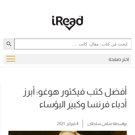
تب فيكتور هوغو: أبرز
رنسا وكبير البؤساء
 سلطان
4 فبراير، 2021