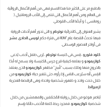
ى
الكثير
منا
هذا
الاسم
فهى
من
أهم
الأعمال
الروائية
ن
أهم
الأعمال
التى
تنتمى
إلى
الأدب
الرومانتيكي
(
أيضًا
الأدب
القوطي
.
إلى
كاتدرائية
نوتردام
و
التى
تدور
أهم
أحداث
الرواية
لقصة
عام
١٤٨٢
فى
فترة
حكم
لويس
الحادى
عشر
صور
الوسطى
.
قِس
فى
كنيسة
نوتردام
،
يُربى
طفل
أحدب
يُدعى
يعلمه
كيفية
قرع
جرس
الكنيسة
ولا
يسمح
له
أبدًا
وذلك
بسبب
“
قُبح”
مظهر
كوازيمودو
الذى
يعتقد
رعب
الناس
إذا
رأوه،
حتى
تتغير
حياة
كوازيمودو
من
حد
و
ظهور
شخصية
واحدة
وهى
الراقصة
الغجرية
ن
خلال
روايته
المُختلفين
والمهمشين
من
خلال
يمودو
.
فمجرد
ربط
كلمة
الأحدب
دائمًا
بإسم