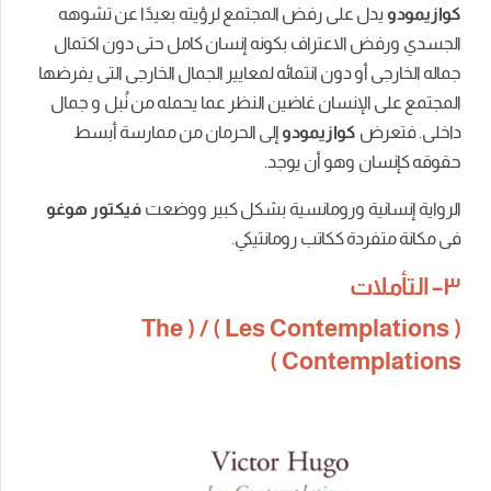
دل
على
رفض
المجتمع
لرؤيته
بعيدًا
عن
تشوهه
فض
الاعتراف
بكونه
إنسان
كامل
حتى
دون
اكتمال
أو
دون
انتمائه
لمعايير
الجمال
الخارجى
التى
يفرضها
الإنسان
غاضين
النظر
عما
يحمله
من
نُبل
و
جمال
ض
كوازيمودو
إلى
الحرمان
من
ممارسة
أبسط
ن
وهو
أن
يوجد
.
ورومانسية
بشكل
كبير
ووضعت
فيكتور
هوغو
ردة
ككاتب
رومانتيكي
.
ات
Contemplations ) / ( The
Les
Contempl