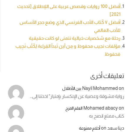
أفضل 100 روايات وقصص عربية على اللإطلاق [تحديث
ل ٧ كٌتاب الأدب الفرنسي الذي وضع حجر الأساس
لمي
صيات خيالية نتمنى لو كانت حقيقية
 محفوظ و مِن أين تَبدأ القِراءة لِكُتُب نَجِيب
خرى
Nayil M
بين الأطلال
عصية عن الإنكسار بإمتياز" اخذتنا إلى…
Mohame
العلم المرح
صح به
أحلام ممنوعة