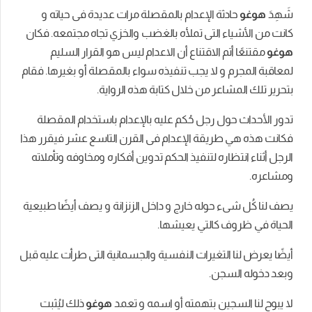
حادثة
الإعدام
بالمقصلة
مرات
عديدة
فى
حياته
و
ياء
التى
تملأه
بالغضب
والخزي
تجاه
مجتمعه
.
فكان
أتم
الاقتناع
أن
الاعدام
ليس
هو
القرار
السليم
رم
و
لا
يجب
تنفيذه
سواء
بالمقصلة
أو
بغيرها
.
فقام
مشاعر
من
خلال
كتابة
هذه
الرواية
.
حول
رجل
حُكم
عليه
بالإعدام
باستخدام
المقصلة
ي
طريقة
الإعدام
فى
القرن
التاسع
عشر
فيقرر
هذا
ظاره
لتنفيذ
الحكم
تدوين
أفكاره
ومخاوفه
وتأملاته
ىء
حوله
خارج
و
داخل
الزنزانة
و
يصف
أيضًا
طبيعية
وف
كالتي
يعيشها
.
ا التغيرات النفسية والجسمانية التى طرأت عليه قبل
لسجن.
جين
بتهمته
أو
اسمه
و
تعمد
هوغو
ذلك
ليُثبت