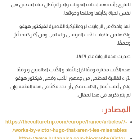
ما
اختلف
الهويات
والجرائم
تَظل
حياة
السجين
هي
كآبتها
ومللها
وخوائها
.
 الروايات الرومانتيكية القصيرة
لفيكتور هوغو
مات الأدب الفرنسي والعالمي ومن أكثر كتبه تأثيرًا
واية عام
١٨٢٩
.
ارة وفقًا لآراء النُقاد و الكُتاب العالميين و وفقًا
ية العظمى من جمهور الأدب ومُحبى
فيكتور هوغو
ال الكاتب يمكن أن تجد مكانًا فى هذه القائمة وإن
فى هذا المقال.
:
https://theculturetrip.com/europe/france/ar
works-by-victor-hugo-that-aren-t-les-mi
https://www.britannica.com/biograph