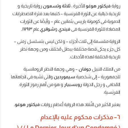
هوغو
الأخيرة
،
ثلاثة
وتسعون
رواية
تاريخية
و
عن
الثورة
الفرنسية
–
كتبها
بعد
فترة
الاضطرابات
مونة
باريس
بثمانين
عام
–
وأيضًا
عن
الثورات
ة
الفرنسية
فى
فيندي
و
شوانري
عام
١٧٩٣
.
ة إلى ثلاث أجزاء – و لكن ليس بتسلسل زمنى –
 قصة مختلفة ببطل مُختلف ومن وجهة نظر
فة لهذه الأحداث.
بيل
جوفان
– وهي وجهة النظر الرومانسية
 إلى شخصية
سيموردين
والتى تشبه في اتجاهاتها
ل الدولة
روبسبيار
و هو من أهم رموز الثورة
ن
النُقاد
هذه
الرواية
أعظم
روايات
فيكتور
هوغو
.
ت
محكوم
عليه
بالإعدام
Le Dernier Jour d’un Condamné ) / (