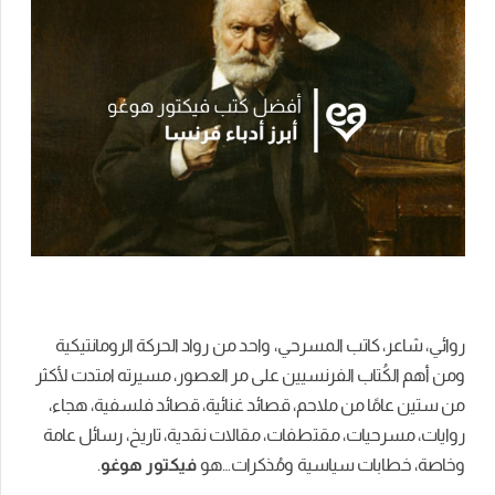
اتب
المسرحي
،
واحد
من
رواد
الحركة
الرومانتيكية
تاب
الفرنسيين
على
مر
العصور
،
مسيرته
امتدت
لأكثر
ًا
من
ملاحم
،
قصائد
غنائية
،
قصائد
فلسفية
،
هجاء
،
يات،
مقتطفات
،
مقالات
نقدية
،
تاريخ
،
رسائل
عامة
ات
سياسية
ومُذكرات
…هو
فيكتور
هوغو
.