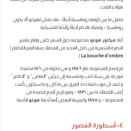
كونها
رومانسية
أحيانًا
–
فلا
يمكن
لهوغو
ألا
يكون
ليئة
بالحكم
أحيانًا
وأيضًا
كلاسيكية
.
وغو
بمجموعته
خلق
الشعر
كفن
وقام
بتغيير
ية
من
خلال
العديد
من
القصائد
منها
الفم
المُظلم
(
).
La bouc
موعة
عام
١٨٥٦
و
هى
مكونة
من
١٥٦
قصيدة
تة
كتب
ومقسمة
إلى
جزئين
“
الماضى
”
و
“
الحاضر
”
ت
ابنته
حدد
الفرق
بين
ما
كان
و
ما
سيكون
.
كُتبت
ما
بين
١٨٣٠
–
وهو
تاريخ
أقدم
قصيدة
فى
١٨٥٥
واعتبرها
البعض
أنها
تُحفة
هوغو
الأدبية
.
ة
العصور