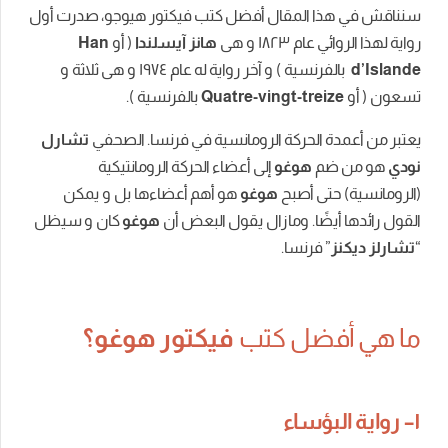
ذا المقال أفضل كتب فيكتور هيوجو، صدرت
أول
وائي
عام
١٨٢٣
و
هى
هانز
آيسلندا
(
أو
Han
الفرنسية
)
و
آخر
رواية
له
عام
١٩٧٤
و
هى
ثلاثة
و
Quatre-vingt-treiz
بالفرنسية
).
ة الحركة الرومانسية في فرنسا.
الصحفي
تشارل
ضم
هوغو
إلى
أعضاء
الحركة
الرومانتيكية
حتى
أصبح
هوغو
هو
أهم
أعضاءها
بل
و
يمكن
أيضًا
.
ومازال
يقول
البعض
أن
هوغو
كان
و
سيظل
ز
”
فرنسا
.
أفضل كتب
فيكتور هوغو؟
بؤساء