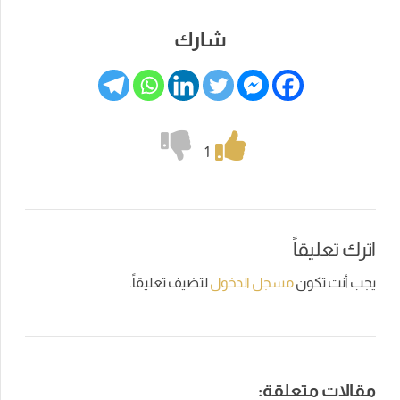
شارك
1
ً
ن
مسجل الدخول
لتضيف تعليقاً.
علقة: