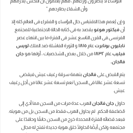
نظرون
وراءهم
،
فهم
يعلمونَ
أنَّ
النحس
يلازمهم
وأن
الشقاءَ
يطاردهم
.”
ا الاقتباس حال البؤساء و الفقراء فى العالم كله إلا
وغو
يقصد به فى كتابه الحالة الاجتماعية للمجتمع
لقرن التاسع عشر فى الفترة ما بين انتهاء عصر
برت
عام
١٨١٥
و
الثورة الفاشلة ضد الملك
لويس
١٨
من
خلال بعض الشخصيات ، أولها هو
جان
ى
فالجان
بتهمة
سرقة
رغيف
عيش
فيقضى
امًا
فى
السجن
!
نعم
تسعة
عشر
عامًا
من
أجل
رغيف
لجان
الهرب عدة مرات من السجن مما أدي إلى
م. لم يحاول الهرب فقط من السجن بل من هويته.
فترة المحددة خرج من السجن حانقًا وحاقدًا على
يضًا مُحاولًا خلق هوية جديدة تفتح له مجال