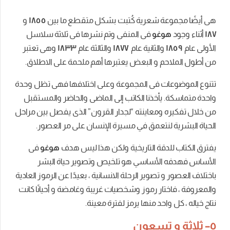
وعة
شعرية
كُتبت
بشكل
متقطع
ما
بين
١٨٥٥
و
هوغو
فى
المنفى
وتم
نشرها
فى
ثلاثة
سلاسل
١٨
والثانية
عام
١٨٧٧
والثالثة
عام
١٨٣٣
وهى
تعتبر
لاحم
و
البعض
يعتبرها
أهم
ملحمة
على
الاطلاق
.
عات
فى
المجموعة
وعلى
اختلافها
فهى
تظل
وحدة
كة
.
يأخذنا
الكاتب
إلى
الماضى
والحاضر
والمستقبل
يره
ومعاينته
“
لجدار
القرون
”
الذى
يفصل
بين
مراحل
لنتعمق
في
مسيرة
الإنسان
على
مر
العصور
.
للدقة
التاريخية
ولكن
هذا
ليس
هدف
هوغو
فى
فه
الأساسي
هو
تلخيص
وتصوير
حياة
البشر
ور
و
تصوير
الرحلة
الانسانية
،
بعيدًا
عن
الرموز
العادية
اختار
رموز
وشخصيات
غريبة
وغامضة
و
أحيانًا
كانت
واحد
منها
يرمز
لفترة
معينة
.
تسعون