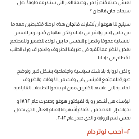
تحررًا من وصمة العار التي ستلازمه طويلًا. هل
الجان
؟
و
أن
نُشارك
فالجان
هذه
الرحلة
مُتخبطين
معه
ما
ر
والشر
فى
داخله
ولكن
فالجان
مُجرد
رمز
للنفس
ًا
والصراع
النفسي
ما
بين
الولاء
للضمير
وللمجتمع
ما
تلقيه
فى
طريقنا
الظروف
والانجراف
وراء
الجانب
خلنا
.
بلا
شك
سياسية
واجتماعية
بشكل
كبير
وتوضح
ع
الفرنسى
فى
وقت
من
الأوقات
والظروف
اشها
الكثيرين
ممن
لم
ينتموا
للطبقات
العُليا
فيه
.
شهر
رواية
لفيكتور
هوغو
وصدرت
عام
١٨٦٢
و
ديد
من
الأفلام
أشهرها
الفيلم
الغنائي
الذي
يحمل
رواية
و
الذى
صدر
عام
٢٠١٢
.
وتردام