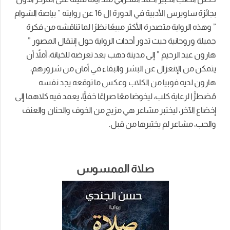
بجائزة ساويرس الأدبية في الدورة ال 16 عن روايته ” بياصة الشوام
” وهذه الرواية متصدرة الأكثر مبيعًا نظرًا لما تناقشه من فكرة
جميلة وروحانية حيث تدور أحداث الرواية حول إنتقال المصور ”
هارون عبد الرحيم ” إلى مدينة دهب بعد تعرضه للخيانة، أملاً أن
يتمكن من الإنعزال عن البشر والبقاء في أمان من شرورهم،
هارون لديه فوبيا من الكلاب وعكس ما توقعه يجد نفسه
مُضطرًّا لرعاية كلب، ليخوضا معًا صراعًا خفيًّا، يعمد فيه كلاهما إلى
إخضاع الآخر، ليختبر مشاعر هي مزيج من الخوف والحنان والعنف
والحب، مشاعر لم يختبرها من قبل.
صلاة الممسوس