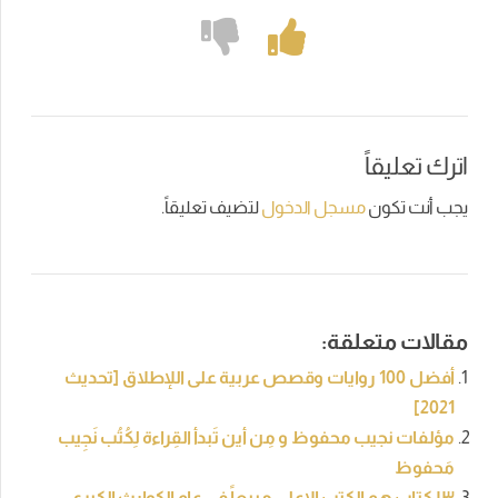
اترك تعليقاً
يجب أنت تكون
مسجل الدخول
لتضيف تعليقاً.
مقالات متعلقة:
أفضل 100 روايات وقصص عربية على اللإطلاق [تحديث
2021]
مؤلفات نجيب محفوظ و مِن أين تَبدأ القِراءة لِكُتُب نَجِيب
مَحفوظ
١٣ كتاب هم الكتب الاعلى مبيعاً في عام الكوارث الكبرى