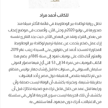
للكاتب أحمد مراد
تظل رواية لوكاندة بير الوطاويط في قائمة الأكثر مبيعًا منذ
صدورها في يوليو 2020م وحتى الآن، وأصبحت في موضع إعجاب
من بعض القراء ونقد من البعض الآخر، حيث يجد القارئ نفسه
إزاء عمل ضخم يتحدث عن عملية ترميم لوكاندة بير الوطاويط
المجاورة لمسجد أحمد ابن طولون بحي السيدة زينب عام 2019،
والعثور أثناء ذلك على يوميات تعود إلى سنة 1865م. يضم هذا
الكتاب اليوميات من نمرة 34 إلى 53 التي أرّخ فيها مصوّر الموتى
سليمان السيوفي في سنوات ما قبل إنشاء جهاز بوليس منظم،
حين تم تكليفه بتقصي الحقيقة حول مصرع أحد الباشوات
بطريقة شنيعة، وبخبرته يكتشف أن الوفاة ليست صدفة وأن
وراءها قتل عمد من خلال فاعل ترك مع ضحيته تذكارًا، قبل أن
يكتشف أن تلك الجريمة ليست سوى الجريمة الأولى في سلسلة
من الاغتيالات، أدرك دون مجهود، أنها ستنتهي به.