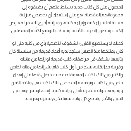
الحصول على كل كتاب جديد باستطاعتهم أن يضيفوه إلى
مجموعاتهم المفضلة. هو على استعداد أن يخصص ميزانية
مستقلة لشراء كتبه وإثراء مكتبته، وميزانية أخرى للسفر لمعارض
الكتب وحضور الندوات الأدبية وحفلات التوقيع لكتّابه المفضلين.
كذلك لا يستطيع القارئ الشغوف التضحية بأي من كتبه حتى لو
كان يمتلكها منذ الصغر. ستجد لديه أعداد قديمة من سلسلة كان
يتابعها بشغف في مراهقته، كتب قديمة توارثها عن عائلته
وقريبة جدا لقلبه، نسخ من أول كتب قام بشرائها من ماله الخاص
والكثير من تلك الكتب المهمة لديه حيث حصل فيها على إهداء
خاص من الكاتب وتوقيعه الشخصي. تلك الكتب هي ملاذه الآمن
ووجودها حوله يشعره بأمان وراحة كبيرة. إنه يعاود قراءتها بين
الحين والآخر وله مع كل واحد منها ذكرى مميزة وفريدة.