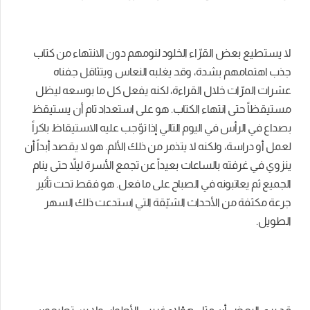
لا يستطيع بعض القرّاء الخلود لنومهم دون الانتهاء من كتاب
جذب اهتمامهم بشدة، وقد يغلبه النعاس ويتثاقل جفناه
عشرات المرّات خلال القراءة، لكنه يفعل كل ما بوسعه ليظل
مستيقظاً حتى انتهاء الكتاب. هو على استعداد تام أن يستيقظ
بصداع في الرأس في اليوم التالي إذا توّجب عليه الاستيقاظ باكراً
لعمل أو دراسة، ولكنه لا يتذمر من ذلك الألم. هو لا يقصد أبداً أن
ينزوي في غرفته بالساعات بعيداً عن تجمع الأسرة ليلاً حتى ينام
الجميع ثم يعاتبونه في الصباح على ما فعل. هو فقط تحت تأثير
جرعة مكثفة من الأحداث الشيّقة التي استدعت ذلك السهر
الطويل.