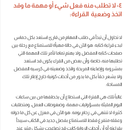
٤- لا تطلب منه فعل شيء أو مهمة ما وقد
اتخذ وضعية القراءة:
لا تحاول أن تبدأ في طلب المهام من قارئ استعد بكل حماس
لبدء قراءة كتابه. هو الآن في حالة مهيأة للاستمتاع مع رحلة بين
صفحات كتابه المفضل ولا يهتم تماما لأمر تلك المهمة التي
تطلبها منه، خاصة وأن بعض من القراء يكون قد استعد
بمشروبه وإضاءته المريحة واتخذ وضعيته في كرسيه المفضل
ولا يشعر حقاً بكل ما يدور من أحداث كونية خارج إطار تلك
المساحة.
غالباً تلك هي الفترة التي استطاع أن يخطفها من بين ساعات
اليوم المليئة بمسؤوليات مهمة، وضغوطات العمل، ومتطلبات
كثيرة لا تنتهي في زحام يومه. هو الآن في معزل عن كل ما حوله
وعقله متفرغ فقط للاستمتاع بفصل جديد في الكتاب سيبدأ
بقراءته أو أن أحداث الرواية كانت قد تصاعدت بشكل مثير عند