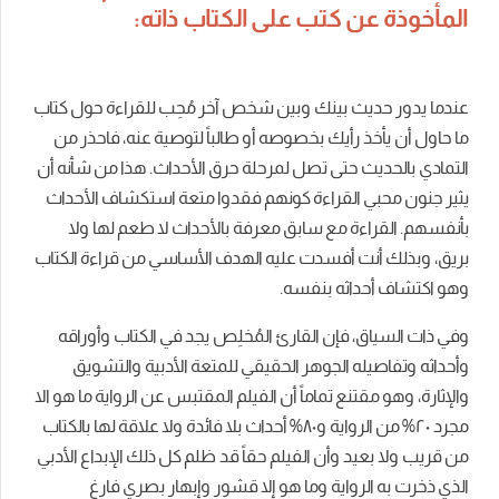
المأخوذة عن كتب على الكتاب ذاته:
عندما يدور حديث بينك وبين شخص آخر مُحِب للقراءة حول كتاب
ما حاول أن يأخذ رأيك بخصوصه أو طالباً لتوصية عنه، فاحذر من
التمادي بالحديث حتى تصل لمرحلة حرق الأحداث. هذا من شأنه أن
يثير جنون محبي القراءة كونهم فقدوا متعة استكشاف الأحداث
بأنفسهم. القراءة مع سابق معرفة بالأحداث لا طعم لها ولا
بريق، وبذلك أنت أفسدت عليه الهدف الأساسي من قراءة الكتاب
وهو اكتشاف أحداثه بنفسه.
وفي ذات السياق، فإن القارئ المُخلِص يجد في الكتاب وأوراقه
وأحداثه وتفاصيله الجوهر الحقيقي للمتعة الأدبية والتشويق
والإثارة، وهو مقتنع تماماً أن الفيلم المقتبس عن الرواية ما هو الا
مجرد ٢٠% من الرواية و٨٠% أحداث بلا فائدة ولا علاقة لها بالكتاب
من قريب ولا بعيد وأن الفيلم حقاً قد ظلم كل ذلك الإبداع الأدبي
الذي ذخرت به الرواية وما هو إلا قشور وإبهار بصري فارغ