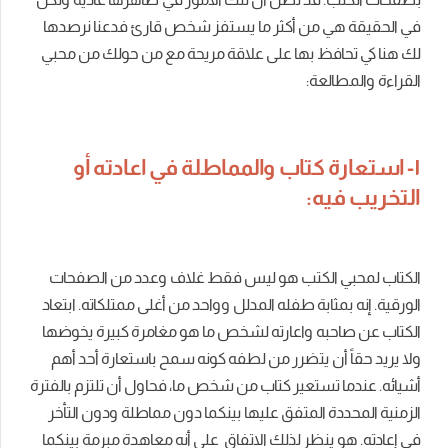
في الحقيقة هي من أكثر ما يستفز شخص قارئ فدعنا نرصدها
لك هنا كي تحافظ بها على علاقة مريحة مع من حولك من محبي
القراءة والمطالعة:
١- استعارة كتاب والمماطلة في اعادته أو
التخريب فيه:
الكتاب لمحبي الكتب هو ليس فقط غلاف وعدد من الصفحات
الورقية. إنه بمثابة طفله المدلل وواحد من أغلى ممتلكاته. ابتعاد
الكتاب عن صاحبه واعارته لشخص ما هو مغامرة كبيرة يخوضها
ولا يريد حقاً أن يتضرر من لطفه كونه سمح باستعارة أحد أهم
أشيائه. عندما تستعير كتاب من شخص ما، فحاول أن تلتزم بالفترة
الزمنية المحددة المتفق عليها بينكما دون مماطلة ودون التأخر
في إعادته. هو ينظر لذلك الاتفاق على أنه معاهدة مبرمة بينكما