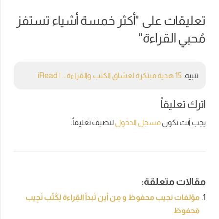
تعليقات على "
أكثر خمسة أشياء تستفز
مُحبي القراءة
"
تنبيه:
15 هدية مبتكرة لعشاق الكتب والقراءة... | iRead
اترك تعليقاً
يجب أنت تكون
مسجل الدخول
لتضيف تعليقاً.
مقالات متعلقة:
مؤلفات نجيب محفوظ و مِن أين تَبدأ القِراءة لِكُتُب نَجِيب
مَحفوظ