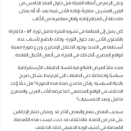
وعلى الرغم من أعماله القليلة قبل حلول العقد الخامس من
القرن العشرين -مقارنةً بإنت
اجه الأدبي فيما بعد- ألا أنه يمكن
ملاحظة أن مُعظم إنتاجه وانتاج معاصريه من الكُتاب.
كان يميل إلى المبالغة في تشويه الفترة ما قبل ثورة
٥٢
– اذا قارناه
بالمًحتوى الأدبي بعد حلول الثورة-
وذلك بالطبع لأسباب عدة،
أبسطها هي التنديد بوجود الاحتلال الإنجليزي وزرع صورة معينة
للواقع المِصري، أثناء تلك في الفترة، في أذهان الأجيال القادمة.
فنجد مثلًا العرض المًبالغ فيه لفساد الطبقات الأرستقراطية
سياسيًا واجتماعيًا، حتى الطبقات التي لم ترتبط بشكل صريح
بالحياة السياسية.
ولكن ما مدى صحة هذه الصورة؟ هل حقًا وُجد
الاختلاف في الواقع المجتمعي كما عرضه الأدب العربي والمصري
ما قبل وبعد الخمسينيات؟
سيجيب البعض بنعم والبعض الآخر بلا. ويمكن اعتبار الإجاباتين
على قدر من الصحة. فالاختلاف قد حدث، ليست هذه المُعضلة.
المُعضلة في كشف الوجه الحقيقي لذلك الاختلاف.