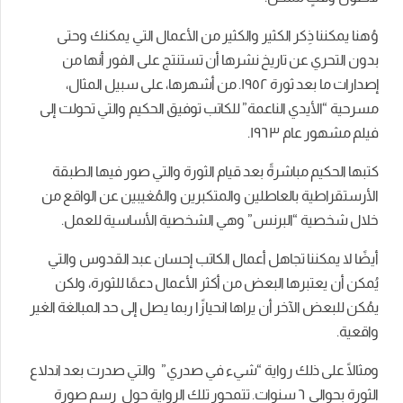
وُهنا يمكننا ذِكر الكثير والكثير من الأعمال التي يمكنك وحتى
بدون التحري عن تاريخ نشرها أن تستنتج على الفور أنها من
إصدارات ما بعد ثورة ١٩٥٢. من أشهرها، على سبيل المثال،
مسرحية “الأيدي الناعمة” للكاتب توفيق الحكيم والتي تحولت إلى
فيلم مشهور عام ١٩٦٣.
كتبها الحكيم مباشرةً بعد قيام الثورة والتي صور فيها الطبقة
الأرستقراطية بالعاطلين والمتكبرين والمُغيبين عن الواقع من
خلال شخصية “البرنس” وهي الشخصية الأساسية للعمل.
أيضًا لا يمكننا تجاهل أعمال الكاتب إحسان عبد القدوس والتي
يُمكن أن يعتبرها البعض من أكثر الأعمال دعمًا للثورة، ولكن
يمُكن للبعض الآخر أن يراها انحيازًا ربما يصل إلى حد المبالغة الغير
واقعية.
ومثالًا على ذلك رواية “شيء في صدري” والتي صدرت بعد اندلاع
الثورة بحوالي ٦ سنوات. تتمحور تلك الرواية حول رسم صورة