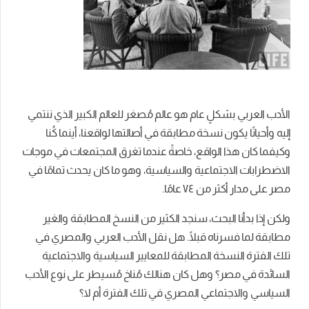
الأدب العربي بشكلٍ عام هو عالم مُصغر للعالم الكبير الذي ننتمي
إليه وأحيانًا يكون نسخة مطابقة في أصالتها لواقعنا، أينما كُنا
وكيفما كان هذا الواقع، خاصةً عندما تغرق المجتمعات في موجات
الاضطرابات الاجتماعية والسياسية، وهو ما كان يحدث تمامًا في
مصر على مدار أكثر من ٧٤ عامًا.
ولكن إذا بدأنا البحث، سنجد الكثير من النسخ المطابقة والغير
مطابقة لما فسرناه قبلًا. هل نقل الأدب العربي والمصري في
تلك الفترة النسخة المطابقة للمعايير السياسية والاجتماعية
السائدة في مصر؟ وهل كان هنالك مُناخ مُسيطر على نوع الأدب
السياسي والاجتماعي المصري في تلك الفترة أم لا؟