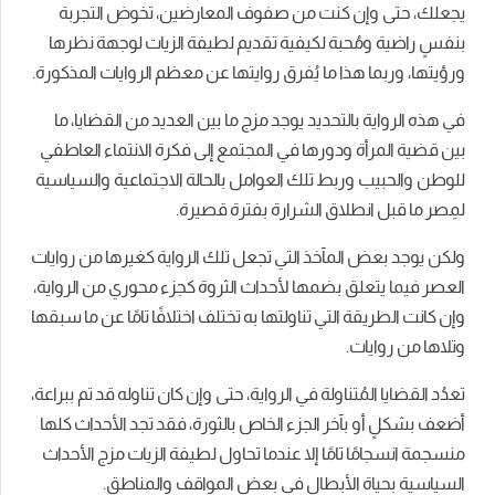
يجعلك، حتى وإن كنت من صفوف المعارضين، تخوض التجربة
بنفسٍ راضية ومُحبة لكيفية تقديم لطيفة الزيات لوجهة نظرها
ورؤيتها، وربما هذا ما يُفرق روايتها عن معظم الروايات المذكورة.
في هذه الرواية بالتحديد يوجد مزج ما بين العديد من القضايا، ما
بين قضية المرأة ودورها في المجتمع إلى فكرة الانتماء العاطفي
للوطن والحبيب وربط تلك العوامل بالحالة الاجتماعية والسياسية
لمِصر ما قبل انطلاق الشرارة بفترة قصيرة.
ولكن يوجد بعض المآخذ التي تجعل تلك الرواية كغيرها من روايات
العصر فيما يتعلق بضمها لأحداث الثروة كجزء محوري من الرواية،
وإن كانت الطريقة التي تناولتها به تختلف اختلافًا تامًا عن ما سبقها
وتلاها من روايات.
تعدُد القضايا المُتناولة في الرواية، حتى وإن كان تناوله قد تم ببراعة،
أضعف بشكلٍ أو بآخر الجزء الخاص بالثورة، فقد تجد الأحداث كلها
منسجمة انسجامًا تامًا إلا عندما تحاول لطيفة الزيات مزج الأحداث
السياسية بحياة الأبطال في بعض المواقف والمناطق.