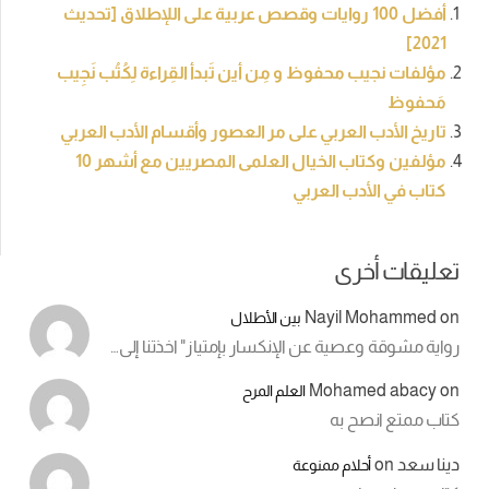
أفضل 100 روايات وقصص عربية على اللإطلاق [تحديث
2021]
مؤلفات نجيب محفوظ و مِن أين تَبدأ القِراءة لِكُتُب نَجِيب
مَحفوظ
تاريخ الأدب العربي على مر العصور وأقسام الأدب العربي
مؤلفين وكتاب الخيال العلمى المصريين مع أشهر 10
كتاب في الأدب العربي
تعليقات أخرى
Nayil Mohammed
on
بين الأطلال
رواية مشوقة وعصية عن الإنكسار بإمتياز" اخذتنا إلى…
Mohamed abacy
on
العلم المرح
كتاب ممتع انصح به
دينا سعد
on
أحلام ممنوعة