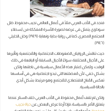
فنجد في الأدب العربي مثلًا في أعمال العالمي نجيب محفوظ ظل
سوداوي يتمثل في عرضه لصورة الأسرة المفككة من بُسطاء
المجتمع المصري، كما في رواية بداية ونهاية (١٩٤٩) وخان الخليلي
(١٩٤٦).
حيث تناقش الروايتان الضغوطات الاجتماعية والمُجتمعية وتأثيرها
على الأجيال المختلفة، سواءً الأجيال السابقة أو اليافعة في ذلك
الوقت،
ويُمكن اعتبار هذه الأعمال سياسية في باطنها ولكن
بشكلٍ خفي، لأن مُعضلتها التي تبدو اجتماعية هي في أساسها
تعكس المُناخ الاقتصادي للمُجتمع وهو مرتبط بشكلٍ أبدي
بالحالة السياسية.
ولكن لم تقف أعمال محفوظ في الأدب العربي خلف الستار عندما
يتعلق الأمر بالسياسة، فإذا أردنا عرض البعض عن
حياة نجيب
محفوظ
و أعماله السياسية بشكلٍ جليّ سنجد رواية القاهرة