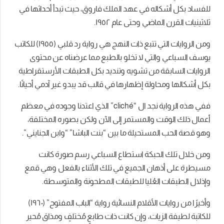
للفساد بكل أشكاله في عهد الملك فاروق، حيث تبدأ أحداثها في
ثلاثينيات القرن الماضي وحتى عام ١٩٥٢.
ومن الروايات التي تتبع ذات النهج هي رواية رد قلبي (١٩٥٥) للكاتب
يوسف السباعي والتي لا تخلو بالطبع مما عرضناه عن محتوى
الروايات السابقة من تشويه وتنديد بكل الطبقات الأرستقراطية
بكل أشكالها ومحاولة إظهارها في قالب قد يبدو غير آدمي أحيانًا.
ففي هذه الرواية نجد ال “cliché” الذي اعتدنا وجوده في معظم
أعمال ذلك الوقت والمستمر إلى الآن ولكن بصوره المختلفة،
وهو قصة الحب المستحيلة ما بين “بنت الباشا” “وابن الجنايني”.
ومن خلال تلك الحبكة استطاع السباعي رسم صورة كانت
مسيطرة على أذهان الجميع في تلك الأثناء بالفعل وهي قمع
وإذلال الطبقات العُليا للطبقات المطحونة والمتوسطة.
وأخيرًا من روايات الأقلام النسائية رواية “الباب المفتوح” (١٩٦٠)
للكاتبة لطيفة الزيات، وإن كانت ذات طابعٍ مُختلفٍ ومذاق مُحير