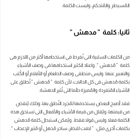
المُسيطر والمُتحكم، وليست الكلمة.
ثانيا: كلمة ” مدهش ”
من الكلمات السلبية التى نُفرط فى استخدامها أكثر من اللازم هى
كلمة ” مُدهش “. واعتاد الكثير استخدامها فى وصف الأشياء
والتعبير عنها. وليس منطقى وصف الطعام أو الأفلام أو الكُتب
بكلمة مُدهش فى كل الحالات، لأن كلمة ” مُدهش ” تُطلق على
الأشياء المُتفردة والمُميزة دائما التى تُثير الدهشة.
فقد أصبح البعض يستخدمها لمُجرد النُطق بها، وذلك يُنقص
من قيمتها، ويُقلل من قيمة الأشياء والأفعال التى تستحق هذه
الكلمة فعلا وليس قولا فقط. ويُمكن استبدال كلمة مُدهش
بكلمات أخرى مثل: ” لافت للنظر، ساحر مُذهل أو مُثير للإعجاب “.