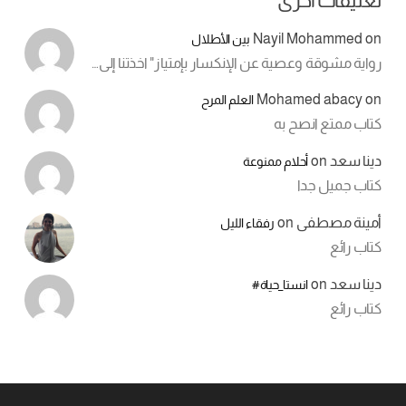
تعليقات أخرى
Nayil Mohammed
on
بين الأطلال
رواية مشوقة وعصية عن الإنكسار بإمتياز" اخذتنا إلى…
Mohamed abacy
on
العلم المرح
كتاب ممتع انصح به
دينا سعد
on
أحلام ممنوعة
كتاب جميل جدا
أمينة مصطفى
on
رفقاء الليل
كتاب رائع
دينا سعد
on
انستا_حياة#
كتاب رائع