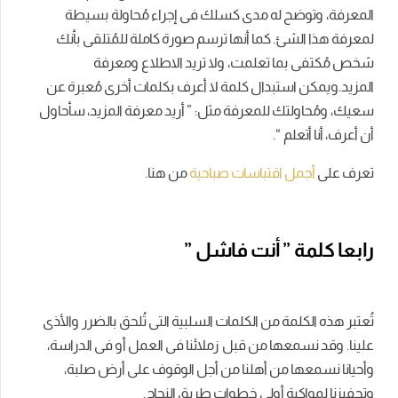
المعرفة، وتوضح له مدى كسلك فى إجراء مُحاولة بسيطة
لمعرفة هذا الشئ. كما أنها ترسم صورة كاملة للمُتلقى بأنك
شخص مُكتفى بما تعلمت، ولا تريد الاطلاع ومعرفة
المزيد.ويمكن استبدال كلمة لا أعرف بكلمات أخرى مُعبرة عن
سعيك، ومُحاولتك للمعرفة مثل: ” أريد معرفة المزيد، سأحاول
أن أعرف، أنا أتعلم “.
تعرف على
أجمل اقتباسات صباحية
من هنا.
رابعا كلمة ” أنت فاشل ”
تُعتبر هذه الكلمة من الكلمات السلبية التى تُلحق بالضرر والأذى
علينا. وقد نسمعها من قبل زملائنا فى العمل أو فى الدراسة،
وأحيانا نسمعها من أهلنا من أجل الوقوف على أرض صلبة،
وتحفيزنا لمواكبة أولى خطوات طريق النجاح.