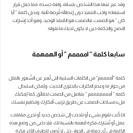
وقد عبر عنها هذا الشخص بلسانه، ولغة جسده. مما جعل قرار
استبعاده واجب التنفيذ دون إعطائه فُرصة ثانية. وبديل كلمة ” أيا
كان ” هو الصمت. فالصمت هو المُنقذ الوحيد، وهو أحد إشارات
النضج والحكمة حين لا يكون لديك ما تقوله.
سابعا كلمة ” اممممم ” أو الهمهمة
كلمة “أممممم” من الكلمات السلبية التى تُعبر عن الشُعور بالملل
من حوار ما وعدم الاكتراث بمُحتوى الحديث. ويُمكن استبدال
كلمة ” أمممممممم ” بفاصل من الصمت لدقائق. كما يُمكنك
ملء مساحات الصمت عن طريق ترتيب أفكارك وتنظيم نفسك.
اذا كُنت تقوم بشيء أو تتحدث إلى شخص جديد أو تجرى مقابلات
عمل أو تُشارك فكرة مُهمة بالنسبة لك. فلا داعى من وضع هذه
الكلمة فى أى جملة فى الحوار، حتى لا تُصدر للطرف الآخر فكرة