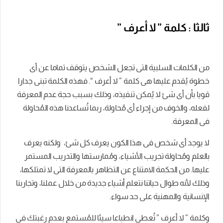
ثالثا : كلمة ” لا أعرف ”
من الكلمات السلبية التى تجعل الشخص يتوقف تماما عن أى
خطوة يُقدم عليها هى كلمة ” لا أعرف “. فهذه الكلمة تبنى جدارا
قويا بأن أى شئ لا يُمكن تنفيذه، وذلك بسبب حجة عدم المعرفة
لفعله، والخوف من إجراء أى مُحاولة، ربما تُساعدنا هذه المُحاولة
فى المعرفة.
لا يوجد أى شخص فى هذا الكون يعرف كل شئ، ولكنه يعرف
بالعلم ومُحاولة تجريب الأشياء، ومُمارستها والتدريب المستمر
عليها. من الحكمة الامتناع عن التظاهر بالمعرفة التى لا تمتلكها،
وذلك لأنه طوال حياتنا نتعلم أشياء جديدة من خلال عملنا، وتجاربنا
الإنسانية والمهنية على حد سواء.
وكلمة ” لا أعرف ” تُعطى انطباعا سيئا للمُستمع بعدم رغبتك فى