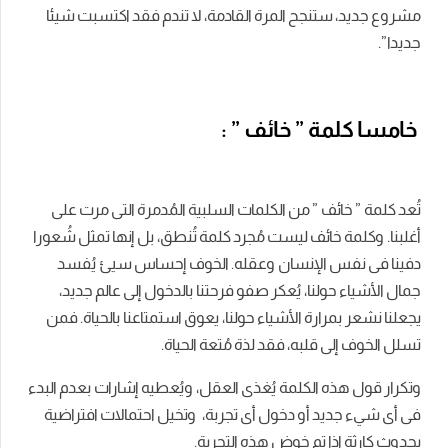
مشروع جديد، ستنجح المرة القادمة، لا تندم فقد اكتسبت شيئا
جديدا”.
خامسا كلمة ” خائف ” :
تُعد كلمة ” خائف ” من الكلمات السلبية المُدمرة التى مرت على
أغلبنا. وكلمة خائف ليست مُجرد كلمة تُنطق، بل إنها تمثل شُعورا
دفينا فى نفس الإنسان وعقله. الخوف إحساس سيئ يُفسد
جمال الأشياء حولنا، يُعكر صفو فرحتنا بالدخول إلى عالم جديد،
يجعلنا نشعر بمرارة الأشياء حولنا، يعوق استمتاعنا بالحياة. فمن
تسلل الخوف إلى قلبه، فقد لذة مُتعة الحياة.
وتكرار قول هذه الكلمة يُغذى العقل، ويُعطيه إشارات بعدم البدء
فى أى شيء جديد أو دخول أى تجربة، وتخيل احتمالات افتراضية
بحدوث كارثة إذا تم خوض هذه التجربة.