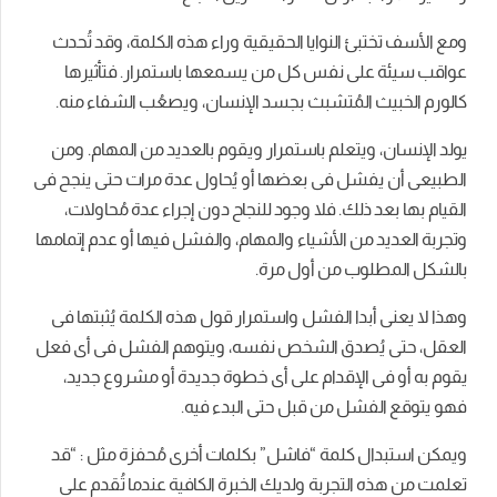
ومع الأسف تختبئ النوايا الحقيقية وراء هذه الكلمة، وقد تُحدث
عواقب سيئة على نفس كل من يسمعها باستمرار. فتأثيرها
كالورم الخبيث المُتشبث بجسد الإنسان، ويصعُب الشفاء منه.
يولد الإنسان، ويتعلم باستمرار ويقوم بالعديد من المهام. ومن
الطبيعى أن يفشل فى بعضها أو يُحاول عدة مرات حتى ينجح فى
القيام بها بعد ذلك. فلا وجود للنجاح دون إجراء عدة مُحاولات،
وتجربة العديد من الأشياء والمهام، والفشل فيها أو عدم إتمامها
بالشكل المطلوب من أول مرة.
وهذا لا يعنى أبدا الفشل واستمرار قول هذه الكلمة يُثبتها فى
العقل، حتى يُصدق الشخص نفسه، ويتوهم الفشل فى أى فعل
يقوم به أو فى الإقدام على أى خطوة جديدة أو مشروع جديد،
فهو يتوقع الفشل من قبل حتى البدء فيه.
ويمكن استبدال كلمة “فاشل” بكلمات أخرى مُحفزة مثل : “قد
تعلمت من هذه التجربة ولديك الخبرة الكافية عندما تُقدم على