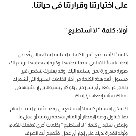
على اختيارتنا وقرارتنا فى حياتنا.
أولا: كلمة ” لا أستطيع ”
كلمة ” لا أستطيع ” من الكلمات السلبية الشائعة التى تُعطى
انطباعا سيئا للمُتلقى عندما تنطقها. وكثرة استخدامها يرسم لك
صورة مهزوزة لمن يستمع إليك، وقد يعتبرك شخص غير
مسئول. تُعد هذه الكلمة من أكثر الكلمات السلبية التى تُشعرك
بالعجز عن فعل أى شئ حتى ولو كان بسيطا، بل إن تثبيتها فى
عقلك بمثابة إضعاف لإرادتك.
لا يمكن استخدام كلمة لا أستطيع فى وصف أشياء اعتدت القيام
بها: كتناول وجبة الإفطار أو القيام بمهمة روتينية أو عمل ما.
ويُمكن استبدال كلمة ” لا أستطيع ” بكلمات أخرى تدفعك للأمام،
وتُولد القدرة لديك على إنجاز أى عمل، فتُصبح أنت الطرف