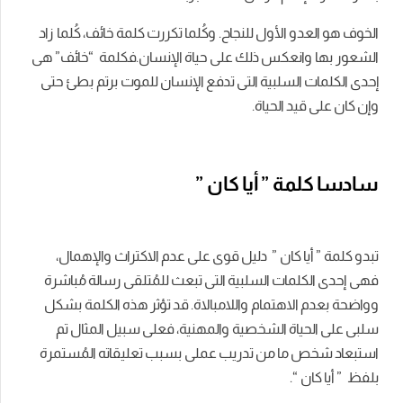
الخوف هو العدو الأول للنجاح. وكُلما تكررت كلمة خائف، كُلما زاد
الشعور بها وانعكس ذلك على حياة الإنسان.فكلمة “خائف” هى
إحدى الكلمات السلبية التى تدفع الإنسان للموت برتم بطئ حتى
وإن كان على قيد الحياة.
سادسا كلمة ” أيا كان ”
تبدو كلمة ” أيا كان ” دليل قوى على عدم الاكتراث والإهمال،
فهى إحدى الكلمات السلبية التى تبعث للمُتلقى رسالة مُباشرة
وواضحة بعدم الاهتمام واللامبالاة. قد تؤثر هذه الكلمة بشكل
سلبى على الحياة الشخصية والمهنية، فعلى سبيل المثال تم
استبعاد شخص ما من تدريب عملى بسبب تعليقاته المُستمرة
بلفظ ” أيا كان “.