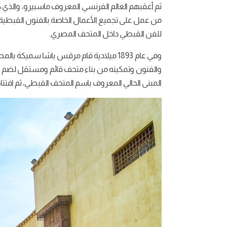
ثم أعقبهم العالم الفرنسي المعروف ماسبيرو، والذي 
من عمل على تجميع الأعمال الخاصة بالفنون القبطي
للفن القبطي داخل المتحف المصري.
وفي عام 1893 ميلادية قام مرقس باشا سميكة ب
والفنون وتمكينه من بناء متحف قائم ومستقل لضم الآث
المبنى الحالي المعروف باسم المتحف القبطي، ثم افتتاحه عام 1910، وتم تعيينه كأول مدير إد