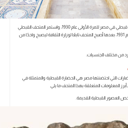
والجدير بالذكر أنه تم نشر أول دليل خاص بإقامة متحف قبطي في مصر للمرة الأولى عام 1930، واستمر المتحف القبطي
في تبعيته إلى البطريركية القبطية حتى الوصول إلى عام 1931، بعدها أصبح المتحف تابعًا لوزارة الثقافة ليصبح واحدًا من
ضارات التي احتضنتها مصر هي الحضارة القبطية والمتمثلة في
أبرز المعلومات المتعلقة بهذا المتحف ما يلي