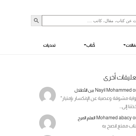
Sea
S
الات
كُتاب
تحديات
عليقات أخرى
Nayil Mohammed
o
بين الأطلال
اية مشوقة وعصية عن الإنكسار بإمتياز"
ذتنا إلى…
Mohamed abacy
o
العلم المرح
تاب ممتع انصح به