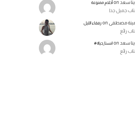
ينا سعد
on
أحلام ممنوعة
تاب جميل جدا
مينة مصطفى
on
رفقاء الليل
اب رائع
ينا سعد
on
انستا_حياة#
اب رائع