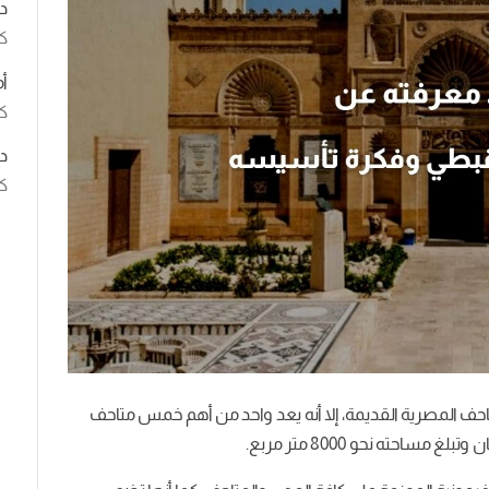
د
ك
أ
كت
د
كت
تاحف المصرية القديمة، إلا أنه يعد واحد من أهم خمس متاحف
احته نحو 8000 متر مربع.