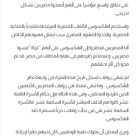
على نطاق واسع، مؤشراً على أنهم أصبحوا مصريين بشكل
تدريجي.
واستخدم الهُكسوس الألقاب المصرية المرتبطة تقليدياً بالملكية
المصرية، واتخذوا المعبود المصري ست ليمثل معبودهم الخاص.
أما المصريين فنظروا إلى الهكسوس على أنهم “غزاة” ليسوا
مصريين، وعندما تم طردهم في نهاية المطاف من مصر، قد تم
محو كل آثار احتلالهم.
لم يتبقى روايات تسجل تاريخ هذه الفترة من وجهة نظر
الهُكسوس ، وما تبقى فقط هي روايات المصريين الأصليين
الذين طردوا المحتلين، وفي هذه الحالة فإن حكام الأسرة الثامنة
عشر كانوا هم الخلف المباشر للأسرة السابعة عشر. فالأسرة
السابعة عشر هي من بدأت وقادت حرباً مستمرة ضد
الهكسوس.
ويرى البعض أن ملوك طيبة الوطنيين كان لديهم حافزاً لإزاحة