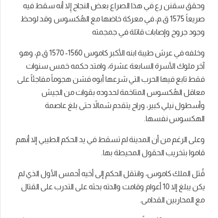
وحقق سقنن رع في هذا الصراع بعض النجاح إِلا أنه سقط فيه
صريعاً 1575 ق.م، في معركة خاضها مع الهُكسوس وقد لوحظ
وجود جروح وإصابات قاتلة في جمجمته
وخلفه في عرش طيبة ابنه الأكبر كاموس 1560- 1570 ق.م، وهو
آخر ملوك الأسرة السابعة عشرة، وامتد حكمه خمس سنوات
فقط تابع فيها الحرب التي شرعها أبوه فشن هجوماً مفاجئاً على
معاقل الهُكسوس المتاخمة لحدوده بقوات من الجيش
وأسطول نيلي كبير، وراح يتقدم شمالاً حتى بلغ عاصمة
الهكسوس نفسها.
وعلى الرغم من أن المدينة لم تسقط في يد الحكم الطيبي إلا أنهم
قاموا بتخريب الحقول المحيطة بها.
قُتل الملك كاموس، وانتقل الحكم إلى أخيه أحمس الأول الذي لم
يكن يبلغ إلا 10 أعوام وقامت والدته بحثه على التدرب على القتال
مع المحاربين القدامى.