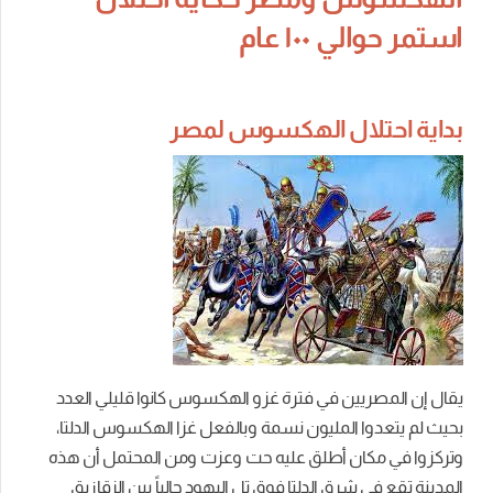
استمر حوالي ١٠٠ عام
بداية احتلال الهكسوس لمصر
يقال إن المصريين في فترة غزو الهكسوس كانوا قليلي العدد
بحيث لم يتعدوا المليون نسمة وبالفعل غزا الهكسوس الدلتا،
وتركزوا في مكان أطلق علیه حت وعزت ومن المحتمل أن ھذه
المدينة تقع في شرق الدلتا فوق تل الیھود حالیاً بین الزقازيق