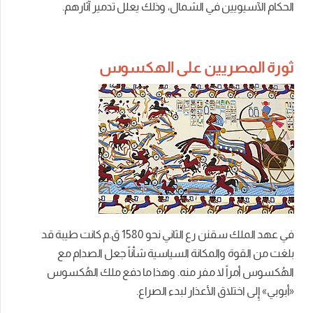
الحكام الآسيويين في الشمال، وذلك يعلل تدمير آثارهم.
ثورة المصريين على الهكسوس
في عهد الملك سقنن رع الثاني نحو 1580 ق.م كانت طيبة قد
بلغت من القوة والمكانة السياسية شأناً جعل الصدام مع
الهُكسوس أمراً لا مفر منه. وهذا ما دفع ملك الهُكسوس
«أبوبي» إِلى اختلاق الأعذار لبدء الصراع.