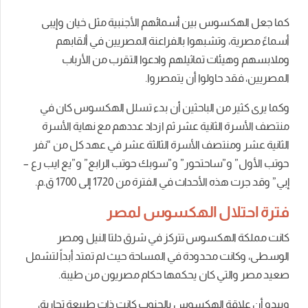
كما جعل الهكسوس بین أسمائھم الأجنبية مثل خیان وإيبى
أسماءً مصرية، وتشبھوا بالفراعنة المصريين في ألقابھم
وملابسهم وھیئات تماثيلهم وادعوا التقرب من الأرباب
المصريين، فقد حاولوا أن يتمصروا.
وكما يرى كثير من الباحثين أن بدء تسلل الهكسوس كان في
منتصف الأسرة الثانية عشر ثم ازداد عددھم مع نھاية الأسرة
الثانية عشر ومنتصف الأسرة الثالثة عشر في عھد كل من “نفر
حوتب الأول” و”ساحتحور” و”سوبك حوتب الرابع” و”يع ايب رع –
إبي” وقد جرت ھذه الأحداث في الفترة من 1720 إلى 1700 ق.م.
فترة احتلال الهكسوس لمصر
كانت مملكة الهكسوس تتركز في شرق دلتا النيل ومصر
الوسطى، وكانت محدودة في المساحة حيث لم تمتد أبداً لتشمل
صعيد مصر والتي كان يحكمها حكام مصريون من طيبة.
ويبدو أن علاقة الهكسوس بالجنوب كانت ذات طبيعة تجارية،