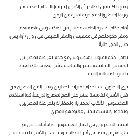
ومع ذلك فمن الظاهر أن الأمراء اعترفوا بالحكام الهكسوس،
وربما اضطروا لدفع جزية لفترة من الزمن.
أقام حكام الأسرة الخامسة عشر من الهكسوس عاصمتهم
ومقر حكومتهم في ممفيس والمقر الصيفي في زوان (أواريس،
صان الحجر حالياً).
تداخل حكم الملوك الهكسوس مع حكم الفراعنة المصريين
للأسرتين السادسة عشر والسابعة عشر، وتعرف تلك الفترة
بالفترة الانتقالية الثانية.
يرى الباحثون الاستخدام المتزايد للجعارين وتبني الفن المصري من
قبل الأسرة الخامسة عشر على أنهم تمصروا تدريجياً، كما استخدم
الهكسوس الألقاب المصرية والمقترنة بالفراعنة المصريين،
واتخذوا الإله ست ليمثل معبودهم الفخري.
استمر المصريون في اعتبار الهكسوس غزاة أجانب حتى تم
طردهم من مصر في آخر المطاف، وصار حكام الأسرة الثامنة عشر