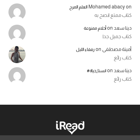
Mohamed abacy
on
العلم المرح
كتاب ممتع انصح به
دينا سعد
on
أحلام ممنوعة
كتاب جميل جدا
أمينة مصطفى
on
رفقاء الليل
كتاب رائع
دينا سعد
on
انستا_حياة#
كتاب رائع