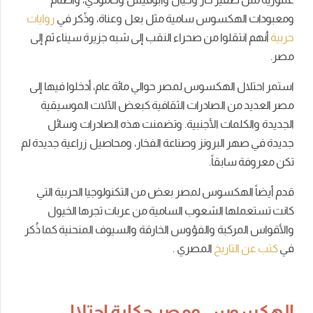
ومعبودات الهكسوس سامية مثل بعل و‌عناة، وذًكر في
روايات
حربية
أنهم انتقلوا من صحراء النقب إلى شبه جزيرة سيناء ثم إلى
مصر.
استمر احتلال الهكسوس لمصر حوالي مائة عام، أدخلوا فيها إلى
مصر العديد من الصادرات الثقافية كبعض الآلات الموسيقية
الجديدة والكلمات الأجنبية. وتضمنت هذه الصادرات وسائل
جديدة في صهر البرونز وصناعة الفخار، ومحاصيل زراعية جديدة لم
تكن معروفة سابقاً.
قدم أيضاً الهكسوس لمصر بعض من التكنولوجيا الحربية التي
كانت تستعملها الشعوب السامية من عربات تجرها الخيول
والأقواس المركبة والفؤوس الخارقة والسيوف المنحنية كما ذُكر
في
كتب عن التاريخ
المصري .
الهكسوس ومصر حكاية احتلال