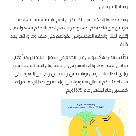
وقناة السويس.
وقد حصنھا الھكسوس لكي تكون لھم عاصمة، مما يجعلھم
قريبين من قاعدتھم الآسيوية ويسمح لھم بالتحكم بسھوله في
إقليم الدلتا، واندفع الھكسوس بقوتھم حتى منف وما ورائھا بعد
ذلك.
بدأ استيلاء الھكسوس على الحكم في شمال البلاد تدريجياً وعلى
مراحل، فقد وطدوا أقدامهم في برعشة وتل الصحابة عند مخرج
وادى الطليمات، وفي بوباستس وانشاص وفي تل الیھود على
مسافة 20 كم شمال ھلیوبولیس، واستغرق هذا الزحف قرابة
خمسين عام لینتھى عام 1675ق.م.