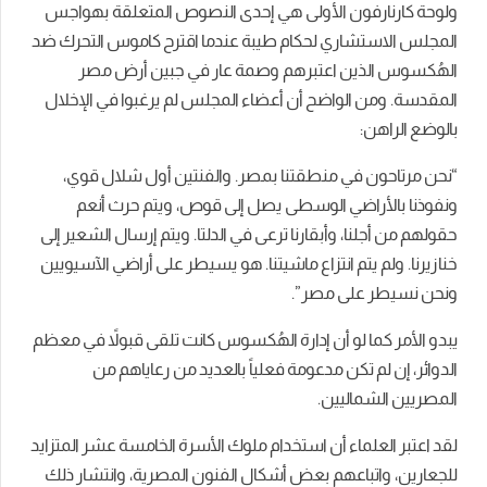
ولوحة كارنارفون الأولى هي إحدى النصوص المتعلقة بهواجس
المجلس الاستشاري لحكام طيبة عندما اقترح كاموس التحرك ضد
الهُكسوس الذين اعتبرهم وصمة عار في جبين أرض مصر
المقدسة. ومن الواضح أن أعضاء المجلس لم يرغبوا في الإخلال
بالوضع الراهن:
“نحن مرتاحون في منطقتنا بمصر. والفنتين أول شلال قوي،
ونفوذنا بالأراضي الوسطى يصل إلى قوص، ويتم حرث أنعم
حقولهم من أجلنا، وأبقارنا ترعى في الدلتا. ويتم إرسال الشعير إلى
خنازيرنا. ولم يتم انتزاع ماشيتنا. هو يسيطر على أراضي الآسيويين
ونحن نسيطر على مصر”.
يبدو الأمر كما لو أن إدارة الهُكسوس كانت تلقى قبولاً في معظم
الدوائر، إن لم تكن مدعومة فعلياً بالعديد من رعاياهم من
المصريين الشماليين.
لقد اعتبر العلماء أن استخدام ملوك الأسرة الخامسة عشر المتزايد
للجعارين، واتباعهم بعض أشكال الفنون المصرية، وانتشار ذلك