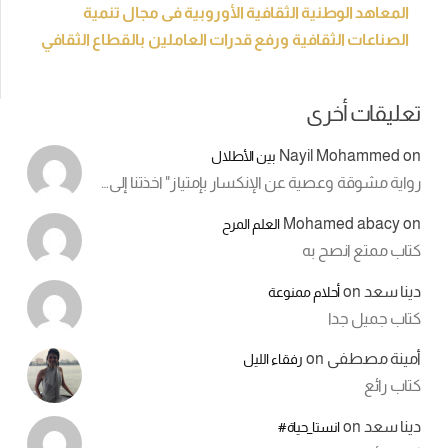
المعاهد الوطنية الثقافية الأوروبية فى مجال تنمية
الصناعات الثقافية ورفع قدرات العاملين بالقطاع الثقافي
تعليقات أخرى
Nayil Mohammed
on
بين الأطلال
رواية مشوقة وعصية عن الإنكسار بإمتياز" اخذتنا إلى…
Mohamed abacy
on
العلم المرح
كتاب ممتع انصح به
دينا سعد
on
أحلام ممنوعة
كتاب جميل جدا
أمينة مصطفى
on
رفقاء الليل
كتاب رائع
دينا سعد
on
انستا_حياة#