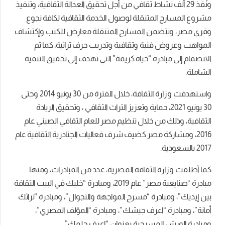
ونُفذ 29 ألف نشاط ثقافي من أجل تحقيق العدالة الثقافية، وتنفيذ
مشروع المسارح المتنقلة لوصول الخدمة الثقافية لكافة نجوع
وقرى مصر، وتتضمن المسارح المتنقلة معارض للكتب وإكتشاف
المواهب وعروض فنية وثقافية وتدريب حرف تراثية، كما تم
الانضمام إلى مبادرة “حياة كريمة” التي تهدف إلى تحقيق التنمية
الشاملة.
واستهدفت وزارة الثقافة، خلال الفترة من 30 يونيو 2014 وحتى
30 يونيو 2021، حماية وتعزيز التراث الثقافي ، وتحقيق الريادة
الثقافية، وذلك من خلال تنظيم مصر للعام الثقافي الصيني عام
2016، ومشاركة مصر كضيف شرف فعاليات الجنادرية الثقافية عام
2017 بالسعودية.
كما أطلقت وزارة الثقافة المصرية، عدد من المبادرات، ومنها
مبادرة “صنايعية مصر” عام 2019، ومبادرة “خليك في البيت الثقافة
بين إيديك”، ومبادرة “مسرح المواجهة والتجوال”، ومبادرة “تراثك
أمانة”، ومبادرة “اعرف جيشك”، ومبادرة “المؤلف المصري”،
ومبادرة الورش المسرحية بعنوان “إعرف حلمك”.