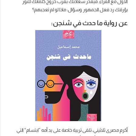
الأول مع القراء. فبقدر سعادتك بقرب خروج كلماتك للنور
يؤرقك رد فعل الجمهور وسؤال: ماذا لو لم تعجبهم؟
عن رواية ما حدث في شنجن:
أكرم مصرى ثلاثيني، تلقى تربية خاصة على يد أمه ”ابتسام“ التي