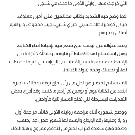
التي خرجت منها روايتي الأولى ما حدث في شنجن.
كما وضح حبه الشديد بكتاب مختلفين مثل:
أمين معلوف،
ميلان كونديرا، خالد حسيني، خيري شلبي، نجيب محفوظ، وابراهيم
أصلان وغيرهم.
وعند سؤاله عن الوقت الذي شعر فيه بإحباط أثناء الكتابة،
وهل استسلم لهذا الاحباط أم قاومه، رد قائلاً:
كثيرًا ما يأتي
الإحباط خاصة عندما تسير الأحداث في الرواية على غير ما خططت
لها، أو تصيبك وقفة (بلوك الكتابة).
الاستسلام القصير هو الحل في رأيي، فإن توقف عقلك لا تجبره.
أبتعد عن الكتابة ليوم أو يومين ثم أراجع ما كتبت وقد أجري بعض
التعديلات البسيطة التي تفتح المسار ثانية فأواصل.
ووضح شعوره أثناء مراجعة روايته الأولى قائلاً:
مراجعة أول
رواية وعليها رقم الإيداع والإسم لها شعور خاص جدا يصعب
وصفه فهو سعادة اقتراب الحلم من التحقق ممزوج برهبة اللقاء