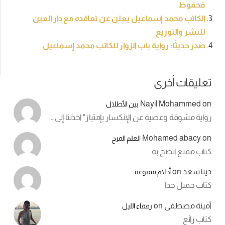
مَحفوظ
الكاتب محمد إسماعيل يعلن عن تعاقده مع دار العين
للنشر والتوزيع
صدر حديثًا: رواية باب الزوار للكاتب محمد إسماعيل
تعليقات أخرى
Nayil Mohammed
on
بين الأطلال
رواية مشوقة وعصية عن الإنكسار بإمتياز" اخذتنا إلى…
Mohamed abacy
on
العلم المرح
كتاب ممتع انصح به
دينا سعد
on
أحلام ممنوعة
كتاب جميل جدا
أمينة مصطفى
on
رفقاء الليل
كتاب رائع