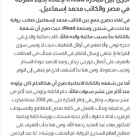
في مصر والكاتب محمد إسماعيل.
في لقاء حصري جمع بين الكاتب محمد إسماعيل صاحب رواية
ما حدث في شنجن ومنصة iRead، حيث صرح أن شغفة
بالكتابة بدأ بسبب مكتبة والده قائلاً:
كانت مكتبة والدي في
حجرة نومي وأنا صغير في أوائل الثمانينات حيث لا ونيس سوى
القراءة إذ ينتهي إرسال التلفاز في المساء. فبدأت في العطلات
بالتعرف على أعمال جورجي زيدان وعبد الحميد جودة السحار
ونجيب محفوظ، ومن هنا بدأ الشغف الذي لم ينتهي إلى اليوم.
أما عن شغفه بالكتابة الابداعية صرح أن هذا الحلم كان يراوده
منذ أكثر من عشر سنوات قائلاً:
حلم الكتابة يراودني منذ أكثر من
عشر سنوات، وظل في إطار الفكرة حتى عام 2008 عندما فكرت
في تحقيقه وبدأت بالفعل في كتابة بعض المقاطع والمسودات.
ثم قررت اتخاذ خطوات أكثر جدية فسجلت بورشة كتابة إبداعية
للدكتور بهاء عبد المجيد رحمه الله، ومن هنا بدأت التعرف على
مفاتيح العالم السحري للرواية. ثم التحقت بورشة د. لنا عبد الرحمن