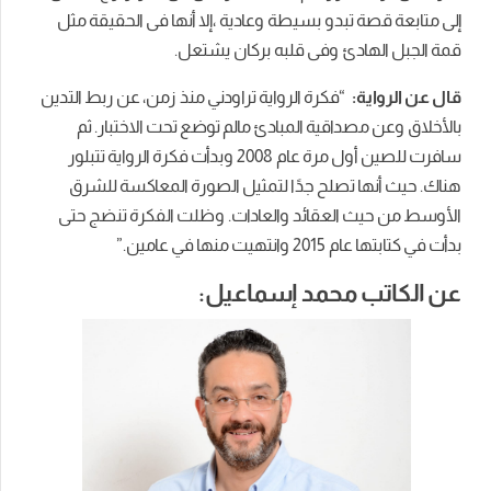
إلى متابعة قصة تبدو بسيطة وعادية ،إلا أنها فى الحقيقة مثل
قمة الجبل الهادئ وفى قلبه بركان يشتعل.
قال عن الرواية:
“فكرة الرواية تراودني منذ زمن، عن ربط التدين
بالأخلاق وعن مصداقية المبادئ مالم توضع تحت الاختبار. ثم
سافرت للصين أول مرة عام 2008 وبدأت فكرة الرواية تتبلور
هناك. حيث أنها تصلح جدًا لتمثيل الصورة المعاكسة للشرق
الأوسط من حيث العقائد والعادات. وظلت الفكرة تنضج حتى
بدأت في كتابتها عام 2015 وانتهيت منها في عامين.”
عن الكاتب محمد إسماعيل: