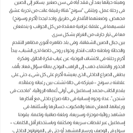
وهبته حياتها بعد أن فقد أباه في سن صغير. يسافر إلى الصين
فى رحلة عمل، ويلتقى “سونج”،فتاة رقيقة عانت من تجربة عشق
مجهض. وضعتهما الأقدار في طريق واحد ليجدا (أكرم وسونج)
نفسيهما فى علاقة غرامية معقدة من كل الجوانب و يندفعان
معا فى تيار جارف من الغرام بشكل سرى.
بين جبال الصين الشفافة، وفى بلد ظاهره أقوى مظاهر التقدم
والحداثة وباطنه حالات انتحار وخواء روحى خاصة لدى الشباب، يبدأ
أكرم رحلته في اكتشاف البوذية؛ عن غياب فكرة الخالق، وفكرة
الجذور والانتماء، ذهب إلى الراهب البوذى بمائة سؤال فعاد بألف.
يطغى الصراع الداخلى الذى يعيشه أكرم على كل شىء، حتى على
علاقته بـ سونج – فيتركه فى حالة تشتت بين رغباته وعقائده.
يقدم الكاتب محمد إسماعيل في أولي أعماله الروائية، “ماحدث فى
شنجن”، عدة وجوه إنسانية فى حالة صراع داخلى مع أفكارها
ورغباتها، المعلن منها والمكبوت، خسائرها وأسئلتها، فى
مشاهد روائية موجزة وسريعة، وبلغة صافية وناعمة. يقودنا
إسماعيل عبر لقطات سريعة ومكثفة وباستخدام أقل الكلمات –
سواء فى الوصف ورسم المشهد أو حتى فى المونولوج الداخلى-