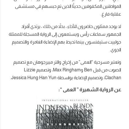
المواطنين المكفوفين حديثًا الذين تم حبسهم في مستشفى
عقلية فارغ.
لا يوجد ممثلون حاضرون للأداء ، بدلاً من ذلك ، يرتدي أفراد
الجمهور سماعات رأس ويستمعون إلى الرواية المسجلة للممثلة
جولييت ستيفنسون بينما تحيط بهم الإضاءة الغامرة والتصميم
الجوي.
وتعتبر مسرحية “العمى” من إخراج والتر مييرجوهان مع تصميم
الصوت من قبل Ben وMax Ringham، وتصميم Lizzie
Clachan، وتصميم الإضاءة بواسطة Jessica Hung Han Yun.
عن الرواية الشهيرة ” العمى “: