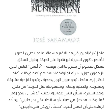
عند إشارة المرور في مدينة غير مسماة ، عندما يضيء الضوء
الأخضر ، تكون السيارة غير قادرة على الحركة. يحاول السائق
بشكل محموم أن يشرح ما الذي يوقفه – “أنا أعمى”. الناس الذين
يتزاحمون حول سيارته المتوقفة لا يمكنهم تصديق ذلك. “عند
النظر إليها فقط ، تبدو عيون الرجل صحية ، وتبدو القزحية مشرقة
ومشرقة ، والصلبة بيضاء ، ومضغوطة مثل الخزف.” من خلال
نوافذ السيارة ، يسأل الناس عما يراه. يجيب: “لا شيء ، يبدو الأمر
كما لو كنت محاصرًا في ضباب أو سقطت في بحر حليبي”. يرد أحد
الزملاء على أن العمى أسود. “حسنًا ، أرى كل شيء أبيض.”