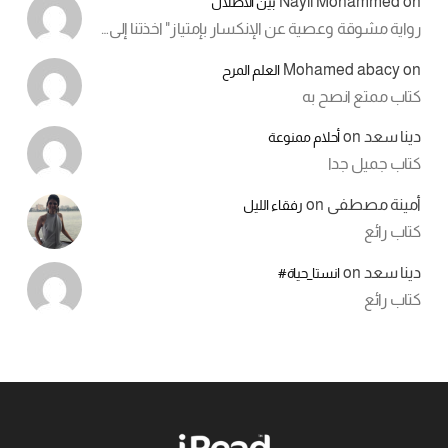
Nayil Mohammed
on
بين الأطلال
رواية مشوقة وعصية عن الإنكسار بإمتياز" اخذتنا إلى…
Mohamed abacy
on
العلم المرح
كتاب ممتع انصح به
دينا سعد
on
أحلام ممنوعة
كتاب جميل جدا
أمينة مصطفى
on
رفقاء الليل
كتاب رائع
دينا سعد
on
انستا_حياة#
كتاب رائع