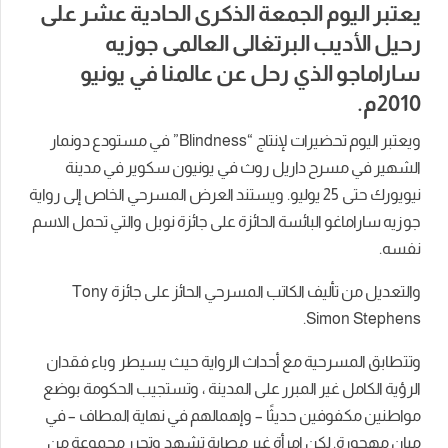
يعتبر اليوم الجمعة الذكرى الحادية عشر على
رحيل الأديب البرتغالى العالمى جوزيه
ساراماجو الذي رحل عن عالمنا في يونيو
2010م.
ويعتبر اليوم تحضيرات لإ
نتاج “Blindness” في مستودع دونمار
الشهير في مسرح داريل روث في يونيون سكوير في مدينة
نيويورك حتى 25 يوليو. ويستند العرض المسرحي الخاص إلى رواية
جوزيه ساراماغو البائسة الحائزة على جائزة نوبل والتي تحمل الاسم
نفسه.
والتعديل من تأليف الكاتب المسرحي الحائز على جائزة Tony
Simon Stephens.
وتتطابق المسرحية مع أحداث الرواية حيث
يسيطر وباء فقدان
الرؤية الكامل غير المبرر على المدينة ، وتستجيب الحكومة بوضع
مواطنين مكفوفين حديثًا – وإهمالهم في نهاية المطاف – في
مبانٍ مهجورة. لكن امرأة غير مصابة تشهد وتحرر مجموعة من