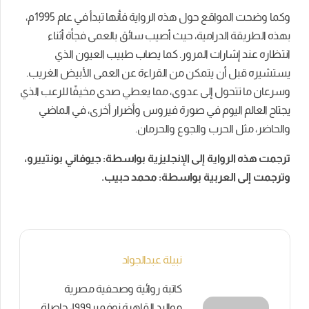
وكما وضحت المواقع حول هذه الرواية فأنها
تبدأ في عام 1995م،
بهذه الطريقة الدرامية، حيث أصيب سائق بالعمى فجأة أثناء
انتظاره عند إشارات المرور. كما يصاب طبيب العيون الذي
يستشيره قبل أن يتمكن من القراءة عن العمى الأبيض الغريب.
وسرعان ما تتحول إلى عدوى، مما يعطي صدى مخيفًا للرعب الذي
يجتاح العالم اليوم في صورة فيروس وأضرار أخرى، في الماضي
والحاضر، مثل الحرب والجوع والحرمان.
ترجمت هذه الرواية إلى الإنجليزية بواسطة: جيوفاني بونتييرو،
وترجمت إلى العربية بواسطة: محمد حبيب.
نبيلة عبدالجواد
كاتبة روائية وصحفية مصرية
مواليد القاهرة نوفمبر١٩٩٩، حاصلة