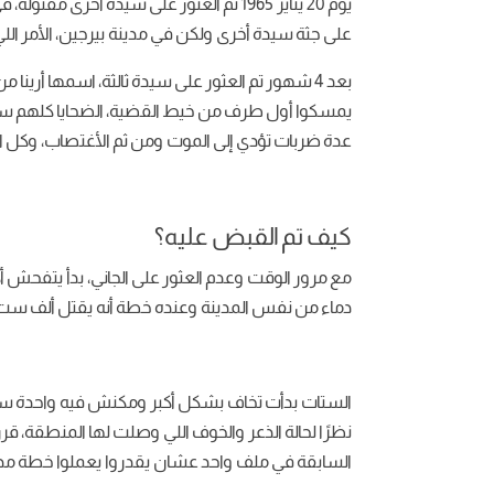
يوم 20 يناير 1965 تم العثور على سيدة أخر
على جثة سيدة أخرى ولكن في مدينة بيرجين، الأمر ال
بعد 4 شهور تم العثور على سيدة ثالثة، اسمها أر
يمسكوا أول طرف من خيط القضية، الضحايا كلهم ستات
عدة ضربات تؤدي إلى الموت ومن ثم الأغتصاب، وكل ا
كيف تم القبض عليه؟
مع مرور الوقت وعدم العثور على الجاني، بدأ يتفحش أك
دماء من نفس المدينة وعنده خطة أنه يقتل ألف ست ود
الستات بدأت تخاف بشكل أكبر ومكنش فيه واحدة ست 
نظرًا لحالة الذعر والخوف اللي وصلت لها المنطقة، ق
السابقة في ملف واحد عشان يقدروا يعملوا خطة مدر