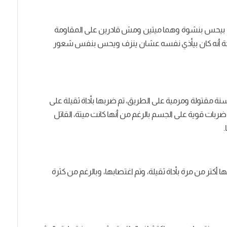
نه بيحس بنشوة وهما ميتين ومش قادرين على المقاومة
 لدرجة أنه كان بيأذي نفسه عشان ينزف ويحس بنفس شعور
م 17 نوفمبر 1964، تم العثور على جثة بنت عندها 15 سنة مقتولة ومرمية على الطريق، تم ضربها بأداة ثقيلة على
ربات قوية على الجسم بالرغم من أنها كانت ميتة، القاتل
 أكتر من مرة بأداة ثقيلة، وتم اغتصابها، وبالرغم من كثرة