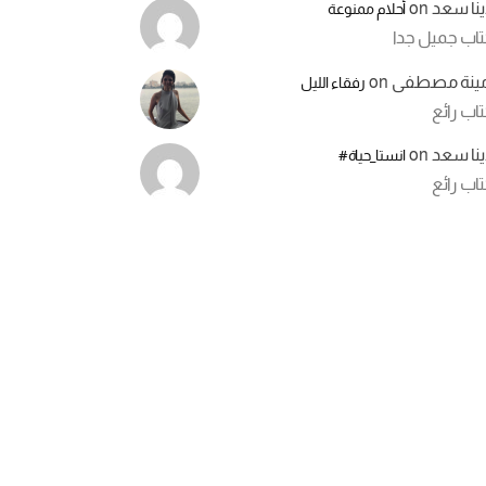
ينا سعد
on
أحلام ممنوعة
تاب جميل جدا
مينة مصطفى
on
رفقاء الليل
اب رائع
ينا سعد
on
انستا_حياة#
اب رائع