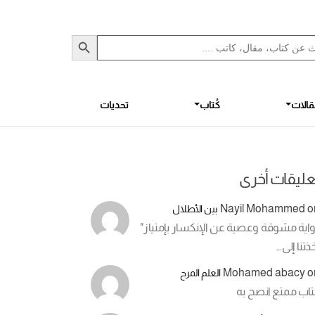
Sea
S
الات
كُتاب
تحديات
عليقات أخرى
Nayil Mohammed
o
بين الأطلال
اية مشوقة وعصية عن الإنكسار بإمتياز"
ذتنا إلى…
Mohamed abacy
o
العلم المرح
تاب ممتع انصح به