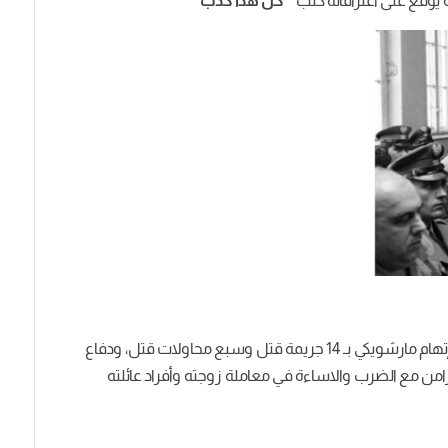
ه يوقع على اعترافاته كتب
“كل هذا كذب”
في نهاية التحقيقات اللي استمرت سنتين ونصف، تم إتهام مارشويكي بـ 14 جريمة قتل وسبع محاولات قتل، ودفاع
متزامن مع الضرب والاساءة في معاملة زوجته وأفراد عائلته