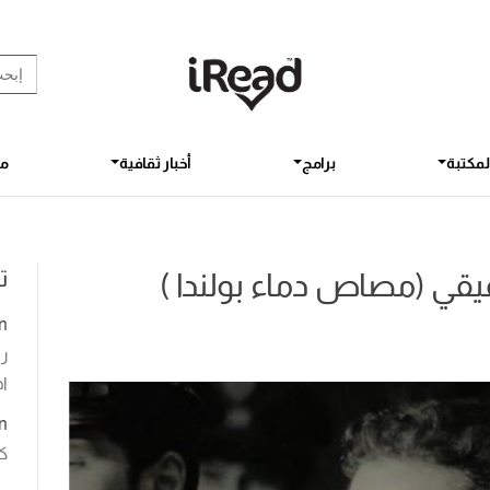
rch Button
earch
for:
لمكتبة
برامج
أخبار ثقافية
مق
ت
ي (مصاص دماء بولندا )
n
رو
اخ
n
ك