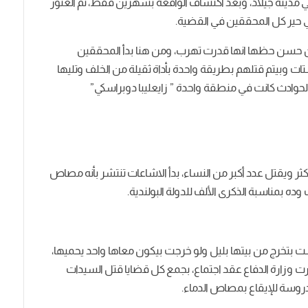
ى مقتولة، في مدينة جيلاد، وبعد اكتشاف الواقعة بشهرين فقط، تم العثور
لي حير كل المحققين في القضية.
ينا من حسن حظها انها قدرت تهرب، ومن هنا بدأ المحققين
 وبيتم قتلهم بطريقة واحدة بأداة ثقيلة من الخلف وتليها
لحوادث كانت في منطقة واحدة ” زايعليبا دوبراسكي”
ثر ويقتل عدد أكبر من النساء، بدأ الاشاعات تنتشر بأنه مصاص
ه بمناسبة الذكرى الألف للدولة البولندية.
بتخرج من بيتها بليل ولو خرجت بيكون معاها واحد يحميها،
ررت وزارة الدفاع عقد اجتماع، بجمع كل قضايا قتل السيدات
وسة للإيقاع بمصاص الدماء.