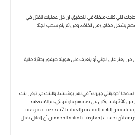
اجات اللي كانت ملفتة في التحقيق، ان كل عمليات القتل في
هاجمهم بشكل مفاجئ من الخلف، ومن ثم يتم سحب الجثة
 يعثر على الجاني أو يتعرف على هويته هيفوز بجائزة مالية
 اسمها “جوليانتي جييرك” في نهر بوشنشا، والبنت دى تبقى بنت
أخت سكرتير حزب العمال البولندي، تم الاشتباه في أكثر من 300 واحد وكان من ضمنهم مارشويكي، تم الاستعانة
بمجموعة من علماء بناء الشخصية، وتم إنشاء تصاميم مختلفة من الناحية النفسية والعقلية لـ7 شخصيات افتراضية،
ريمة لأن بحسب المعلومات المتاحة للمحققين أن القاتل يقتل