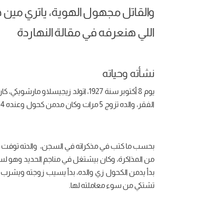
والقاتل مجهول الهوية، ياتري مين
اللي هنعرفه في مقالة النهاردة
نشأته وحياته
يوم 8 أكتوبر سنة 1927، اتولد زيجي
الفقر، والده تزوج 5 مرات وكان مدمن كحول وعنده 4 اخوات، مقدرش يكمل تعليمه بسبب مستوى ذكائه المتوسط.
بحسب ما كتب في مذكراته في السجن، والدته توفت وهو
من المذاكرة، وكان بيشتغل في مناجم الحديد وهو ل
بدأ يدمن الكحول زي والده، بدأ يسيب زوجته ويشرب ك
تشتكي من سوء معاملته لها.