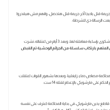
ريمة قتل ياديجا أخر جريمة قتل هتحصل، وانهم مش هيقدروا
بعت الرسالة دي للشرطة.
سنة 1972 تم اعتقال مارشويكي، بعد ما قدمت زوجته شكوى بإساءة معاملته لها، وبعد 3 أيام من اعتقاله، نشرت
لمتهم بارتكاب سلسلة من الجرائم الوحشية تم القبض
ت، تم بدء محاكمة مصاص دماء زايغليبا، وبعدها بشهور القوات اعتقلت
م على مارشويكي بالإعدام لقتله 14 ست.
قاطع يدين مارشويكي، في بداية المحاكمة اعترف على نفسه