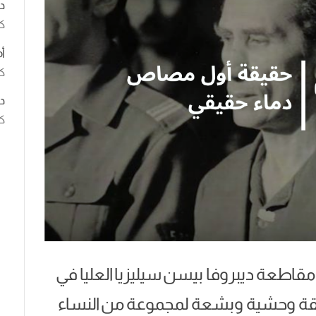
د
ك
أ
كت
د
كت
ين اكتشفت مقاطعة ديبروفا بيسن سيليزيا العليا في
يقة وحشية وبشعة لمجموعة من النساء