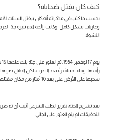
كيف كان يقتل ضحاياه؟
بحسب ما كتب في مذكراته أنه كان بيقتل الستات لأ
وعاريات بشكل كامل، وكانت رائحة الدم تثيرة جدًا،
النشوة.
يو
رأسها، وماتت مباشرةً بعد الضرب، لكن القاتل ضربها ض
سحبها على الأرض على بعد 10 أمتار من مكان مقتلها.
بعد تشريح الجثة، تقرير الطب الشرعي أثبت أن تم ضربها
التحقيقات لم يتم العثور على الجاني.