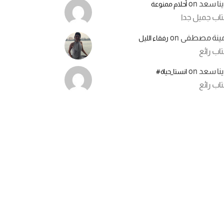
ينا سعد
on
أحلام ممنوعة
تاب جميل جدا
مينة مصطفى
on
رفقاء الليل
اب رائع
ينا سعد
on
انستا_حياة#
اب رائع