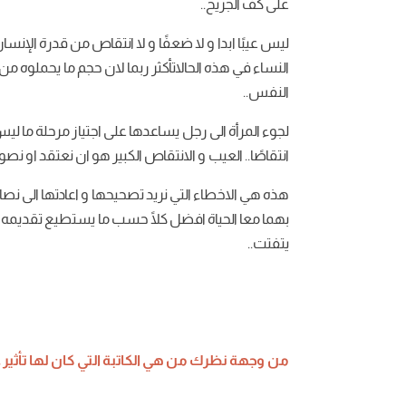
على
كف
الجريح
..
ليس
عيبًا
ابدا
و
لا
ضعفًا
و
لا
انتقاص
من
قدرة
الإنسا
النساء
في
هذه
الحالات
أكثر
ربما
لان
حجم
ما
يحملوه
من
النفس
..
لجوء
المرأة
الى
رجل
يساعدها
على
اجتياز
مرحلة
ما
ليس
انتقاصًا
..
العيب
و
الانتقاص
الكبير
هو
ان
نعتقد
او
نصور
هذه
هي
الاخطاء
التي
نريد
تصحيحها
و
اعادتها
الى
نصاب
بهما
معا
الحياة
افضل
كلًا
حسب
ما
يستطيع
تقديمه
يتفتت
..
من
وجهة
نظرك
من
هي
الكاتبة
التي
كان
لها
تأثير
ع