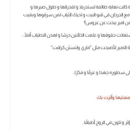
ة
كانت
نهاية
ظالمة
لسندريلا
و
لقدراتها
و
طول
صبرها
و
مع
الجرذان
في
قبو
البيت
و
تحيك
الثياب
لمن
سرقوها
وبقيت
ن
امير
يبحث
عن
عروس
!!
تعادت
حقوقها
و
علمت
الخائنين
درسًا
و
اهدن
الاطياب
أملًا
..
ة
الامير
لأصبحت
مثل
“
ماري
ولنستن
كرافت
“
لى
سطوره
جهدا
و
عرقًا
و
فكرًا
..
عتيها
وأثرت
بك
ثر
و
تلون
في
الروح
أطيافًا
..