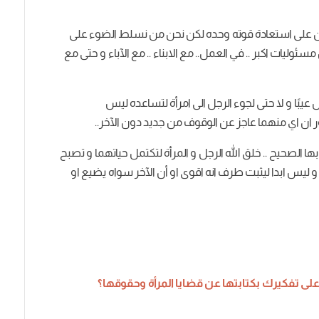
ن
على
استعادة
قوته
وحده
لكن
نحن
من
نسلط
الضوء
على
مسئوليات
اكبر
..
في
العمل
..
مع
الابناء
..
مع
الآباء
و
حتى
مع
عيبًا
و
لا
حتى
لجوء
الرجل
الى
امرأة
لتساعده
ليس
ان
اي
منهما
عاجز
عن
الوقوف
من
جديد
دون
الآخر
..
ها
الصحيح
..
خلق
الله
الرجل
و
المرأة
لتكتمل
حياتهما
و
تصبح
و
ليس
ابدا
ليثبت
طرف
انه
اقوى
او
أن
الآخر
سواه
يضيع
او
لى
تفكيرك
بكتابتها
عن
قضايا
المرأة
وحقوقها؟