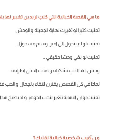
ما
هي
القصة
الخيالية
التي
كنتِ
تريدين
تغيير
نهايته
تمنيت
كثيرا
لو
تغيرت
نهاية
الجميلة
و
الوحش
تمنيت
لو
لم
يتحول
الى
امير
وسيم
مسحورًا
..
تمنيت
لو
بقي
وحشا
حقيقي
..
وحش
اعاد
الحب
تشكيله
و
هذب
الحنان
اطرافه
..
لماذا
في
كل
القصص
يقترن
النقاء
بالجمال
و
الحب
فق
تمنيت
لو
ان
النهاية
تتغير
لنحب
الجوهر
و
لا
يصبح
هذا
من
أقرب
شخصية
خيالية
لقلبك؟