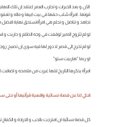
الآن
و
بعد
الخبرات
و
تجارب
العمر
اعتقد
ان
تلك
النهاي
قوتها
..
امرأة
سُلب
حقها
في
بيت
ابيها
و
ماله
و
تغفو
تجاهد
و
تناضل
و
تحلم
هي
امرأة
تستحق
نهاية
افضل
م
لو
لم
تتزوج
الامير
لوقفت
في
وجه
الظلم
و
حاربت
و
اس
لو
لم
تخرج
الى
قصر
لا
دور
لها
فيه
سوى
ان
تصبح
زوج
او
ربما
“
هارييت
ستو
“
امرأة
يذكرها
التاريخ
لانها
غيرت
من
ملامحه
و
اضافت
ا
احكي
لنا
عن
قصة
نسائية
واقعية
قرأتيها
أو
حتى
سم
كل
قصة
نسائية
ان
امتزجت
بالحب
و
الارادة
و
الكفاح
تؤ