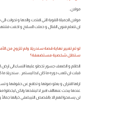
مولان
..
مولان
الجميلة
القوية
التي
افتدت
والدها
و
تحولت
الى
ج
ان
تتعلم
فنون
القتال
و
حملت
السلاح
و
اخفت
فتنتها
لو
تم
تغيير
نهاية
قصة
سندريلا
ولم
تتزوج
من
الأم
ستظل
شخصية
مستضعفة؟
الظلم
و
الضعف
جسور
تخطو
عليها
النساء
الى
ارض
ا
قبلت
ان
تلعب
دوره
ما
كان
ابدا
ليستمر
..
سندريلا
ما
ك
اراها
اقتران
و
يعلو
صوتها
و
تدافع
عن
حقوقها
و
تست
عندها
يبحث
عنها
الف
امير
لا
لينقذها
ولكن
ليخطوا
مع
لن
يسمحوا
لهم
الا
بالقصص
التي
يضفي
خيالها
جمالًا
و