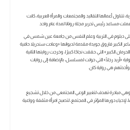
ة،
تتناول
أعمالها
التقاليد
والمجتمعات
والمرأة
العربية،
كانت
ملت
مساعد
رئيس
تحرير
مجلة
روتانا
لمدة
عام
واحد
لى
دبلوم
في
التربية
وعلم
النفس
من
جامعة
عين
شمس
في
اعر
الكبير
فاروق
جويدة
مقدمة
لديوانها
«
وعادت
سندريلا
حافية
الحرمان
الكبير
»
التي
حققت
نجاحًا
كبيرًا،
وخرجت
روايتها
الثانية
اية
«
أريد
رجلًا
»
التي
حولت
لمسلسل،
بالإضافة
إلى
روايات
وأحدثهم
هي
رواية
كان.
هي
مبادرة
تهدف
لتغيير
الوعي
المجتمعي
من
خلال
تشجيع
،
لإحياء
دورها
المؤثر
في
المجتمع،
لتصبح
امرأة
مثقفة
وواعية