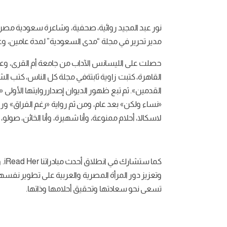
نور
عبد
المجيد
روائية،
صحفية،
وشاعرة
سعودية
مصري
مدير تحرير
في
مجلة
“
مدى
السعودية”
لمدة
عامين،
وع
حصلت
على
الليسانس
الآداب
من
جامعة
أم
القرى،
وع
القاهرة،
كتبت
زاوية
ثابتة
في
مجلة
كل
الناس،
كتب
الش
القدمين
».
ثم
تبع
ظهور
الديوان
إصدار
روايتها
الأولى
«
«
نساء
ولكن
»
بعد
عام،
ومن
ثم
رواية
«
رغم
الفراق
»
ورو
لاسكالا،
أحلام
ممنوعة،
وأنا
شهيرة،
وأنا
الخائن،
صولو،
كما
ستشارك
في
انطلاق
أحدث
مبادراتنا
iRead Her.
و
وتعزيز
دور
المرأة
المصرية
والعربية
على
تطوير
نفسها
تسعى
نحو
سعادتها
وتحقيق
أحلامها
وذاتها
.