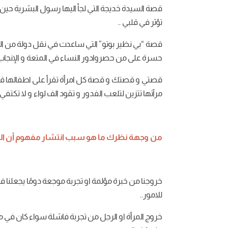
قصة
السيدة
خديجة
التي
لجأ
اليها
رسول
البشرية
حين
تؤثر
في
قلبي
..
قصة
“
بي
نظير
بوتو
”
التي
ساعدت
في
نقل
دولة
من
ال
حسرة
على
من
حصروا
دور
النساء
في
المتعة
و
الإنجاب
قصتي
و
قصتك
و
قصة
كل
امرأة
تقرأ
على
اطفالها
ق
مرآتها
تتزين
لتلعب
الف
دور
و
تقود
الف
لواء
و
لا
تكتفي
من
وجهة
نظرك
ما
هو
سبب
انتشار
مفهوم
أن
ال
خروجنا
من
خبرة
مؤلمة
او
تجربة
موجعة
دومًا
يجعلنا
ف
للامور
..
خروج
المرأة
او
الرجل
من
تجربة
فاشلة
سواء
كان
في
م