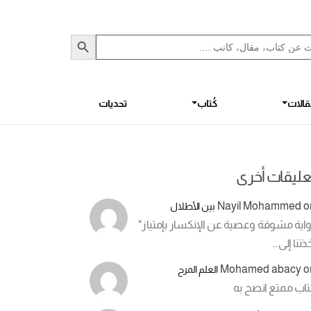
Sea
S
الات
كُتاب
تحديات
عليقات أخرى
Nayil Mohammed
o
بين الأطلال
اية مشوقة وعصية عن الإنكسار بإمتياز"
ذتنا إلى…
Mohamed abacy
o
العلم المرح
تاب ممتع انصح به