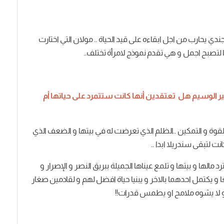
ندي
يحارب
من
اجل
ابقاءه
على
قيد
الحياة
..
مولان
التي
اختارت
لتصبح
اجمل
و
هي
تقدم
نموذج
لامرأة
تختلف
..
ير
الوسيم
هل
تعتقدين
أنها
كانت
ستتمرد
على
حياتها
أم
لقوة
و
التمكين
..
الظلم
الذي
تعرضت
له
في
بيتها
و
الضعف
الذي
انت
لتبقى
سندريلا
ابدا
..
رد
مالها
و
بيتها
و
تلمع
عيناها
الجميلة
ببريق
النصر
و
الإصرار
و
ا
و
يكتمل
احدهما
بالاخر
و
يبنيا
حياة
افضل
لهم
و
لقادمين
صغار
لا
يشوه
ملامح
او
يطمس
قدرات
!!