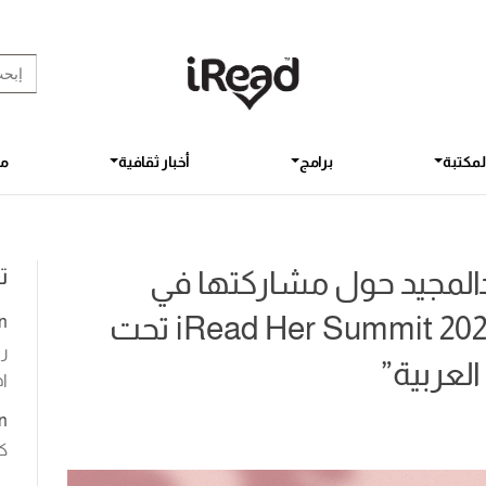
rch Button
earch
for:
لمكتبة
برامج
أخبار ثقافية
مق
ت
بدالمجيد حول مشاركتها في
انطلاق النسخة الأولى من iRead Her Summit 2022 تحت
n
رو
العربية”
اخ
n
ك