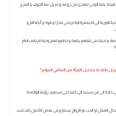
هبط
عليه
الوحي
لتهدئ
من
روعه
و
تنزيل
عنه
الخوف
و
الفزع
ديكتاتورية
الى
الديمقراطية
تزيدني
فخرًا
و
قوة
و
أيضًا
الم
و
..
صة
و
تحيك
في
ثيابهم
رقعة
و
تطهو
لهم
وجبة
ثم
تقف
امام
!!
رجل
دائمًا
ما
ينتشل
المرأة
من
الماضي
المؤلم؟
ي
حاجة
الى
من
نستند
الى
كفه
حتى
نستعيد
رؤيتنا
الواضحة
جال
العمل
او
الحب
او
الزواج
يستلزم
في
بعض
الأحيان
كف
تشد