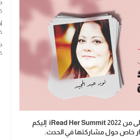
د
ك
أ
كت
د
كت
لى
من
iRead Her Summit 2022
إليكم
ر
خاص
حول
مشاركتها
في
الحدث
.