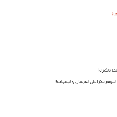
ا؟
ط
بالأمراء
!!
الجوهر
حكرًا
على
الفرسان
و
الجميلات
!!