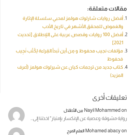
مقالات متعلقة:
أفضل روايات شارلوك هولمز لمحبي سلسلة الإثارة
والغموض للمحقق الأشهر في تاريخ الأدب
أفضل 100 روايات وقصص عربية على اللإطلاق [تحديث
2021]
مؤلفات نجيب محفوظ و مِن أين تَبدأ القِراءة لِكُتُب نَجِيب
مَحفوظ
كتاب جديد من ترجمات كيان عن شيرلوك هولمز (أعرف
المزيد)
تعليقات أخرى
Nayil Mohammed
on
بين الأطلال
رواية مشوقة وعصية عن الإنكسار بإمتياز" اخذتنا إلى…
Mohamed abacy
on
العلم المرح