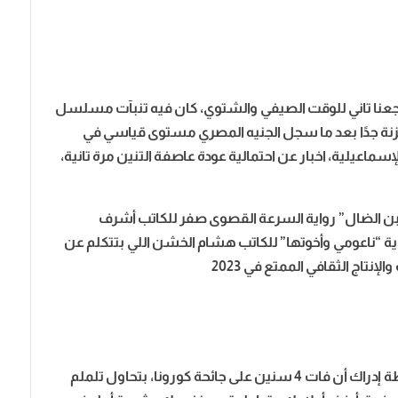
سنين على كورونا، رجعنا تاني للوقت الصيفي والشتوي، كان فيه تنبآت مسلسل
زنة جدًا بعد ما سجل الجنيه المصري مستوى قياسي في
إسماعيلية،
اخبار عن احتمالية عودة عاصفة التنين مرة تانية،
للابن الضال” رواية السرعة القصوى صفر للكاتب أشرف
 “ناعومي وأخوتها” للكاتب هشام الخشن اللي بتتكلم عن
نتاج الثقافي الممتع في 2023
الخريف السنة دي رجعلك الحنين مرة ثانية، في لحظة إدراك أن فات 4 سنين على جائحة كورونا، بتحاول تلملم