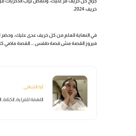
جراح كل خريف مر عليك، وتنفض تراب الذكريات 
خريف 2024.
في النهاية اتعلم من كل خريف عدى عليك، وحضر للخ
فيروز القصة مش قصة طقس … القصة ماضي كا
آية الشامي
اللهفة للقراءة, الكتابة,