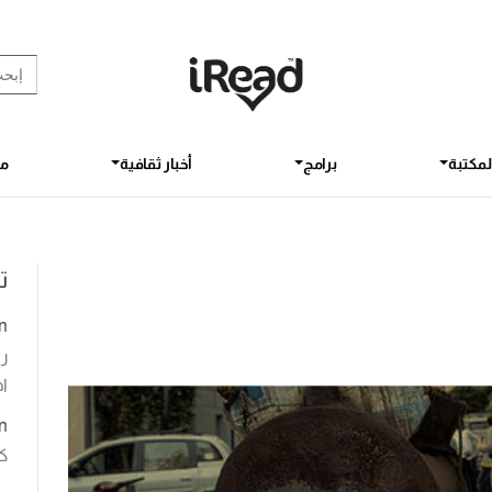
rch Button
earch
for:
لمكتبة
برامج
أخبار ثقافية
مق
ت
n
رو
اخ
n
ك