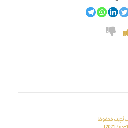
ُب نَجِيب مَحفوظ