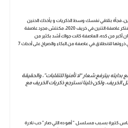
نين، فجأة بتلاقي نفسك وسط الذكريات و يأخذك الحنين
تكر عاصفة التنين في خريف 2020،
مكنتش مجرد عاصفة
ن أكبر من كده، العاصفة كانت جواك أشد بكثير من
العاصفة المناخية، الأجواء العامة للمشاعر كانت في ذروتها للانطلاق في عاصفة من البكاء والصراخ على أحداث 7
ايته بيترفع شعار “لا تأمنوا للتقلبات”، والحقيقة
صل الخريف، ولكن خلينا نسترجع ذكريات الخريف مع
ناس كتيرة بسبب مسلسل ” أهو ده اللي صار” حب نادرة