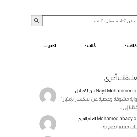
Sea
S
الات
كُتاب
تحديات
عليقات أخرى
Nayil Mohammed
o
بين الأطلال
اية مشوقة وعصية عن الإنكسار بإمتياز"
ذتنا إلى…
Mohamed abacy
o
العلم المرح
تاب ممتع انصح به