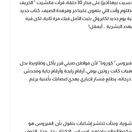
وعلي والتفاصيل الرومانسية اللي كنت مفتقداها حسيت بيها أخيرًا على مدار 30 حلقة، قرأت مانشيت ” الخريف
ظلوم وأنت اللي بتهون علينا حر وفرهدة الصيف، كتاب جديد
 يوم جديد لكايروكي بتبث الأمل فيك مرة ثانية، لكن فيه
دد البشرية .. أيعقل!
ب فيروس” كورونا” لأن مواطن صيني قرر يأكل وطاويط بدل
الوفيات كانت روتين يومي، أرقام رايحة وأرقام جاية ومحدش
 درجاته، يطلع مسار اجباري يهدي اعصابك بأغنية برغم
لت شوية، وبدأت تنتشر إشاعات بتقول بأن الفيروس هو
كموا العالم براحتهم، إحساس الاكتئاب حل محل الخوف،