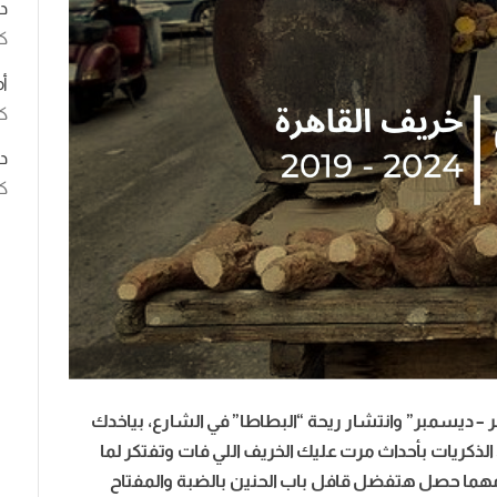
د
ك
أ
كت
د
كت
ر – ديسمبر” وانتشار ريحة “البطاطا” في الشارع، بياخدك
الذكريات بأحداث مرت عليك الخريف اللي فات وتفتكر لما
مهما حصل هتفضل قافل باب الحنين بالضبة والمفتاح