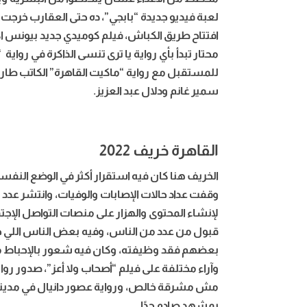
لعبة فيديو جديدة “بابجي”، ده حتى العقارب خرجت
افتتاح طريق الكباش، فيلم كوميدي جديد بيونس اك
محتار تبدأ بأي رواية يا ترى تنسى الذاكرة في رواية
للمستقبل مع رواية “ماكيت القاهرة” الكاتب طارق 
سمير غانم ودلال عبد العزيز.
القاهرة خريف 2022
الخريف هنا كان فيه استقرار أكثر في الوضع النف
وقفت عداد حالات الإصابات والوفيات، وانتشر عدد ك
لإنشاء المحتوى والهزار على منصات التواصل الإجتما
قبول من عدد من الناس، وفيه بعض الناس اللي حا
بعضهم فقد وظيفته، وكان فيه شعور بالإحباط 
وآراء مختلفة على فيلم “أصحاب ولا أعز”، صدور رو
مش مشرقة خالص، ورواية عصور دانيال في مدينة ا
بمشهد صادم جدًا.