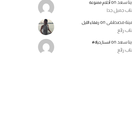
ينا سعد
on
أحلام ممنوعة
تاب جميل جدا
مينة مصطفى
on
رفقاء الليل
اب رائع
ينا سعد
on
انستا_حياة#
اب رائع