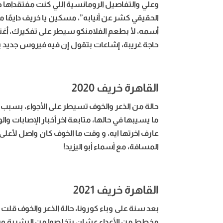
الحقيقي كشر عن أنيابه”، مسكين يا خريف دايمًا م
أسمه، لأ بطعم الفلامنكو سيطر على تفكيرك، أغنية
حاجة غريبة، إشاعات بتقول إن فيه فيروس جديد يه
القاهرة خريف 2020
حالة من الذعر والخوف تسيطر على الأجواء، بسب
ما يسيبها في حالها، متابعة اخر أخبار الإصابات و
عارف اخرتها ايه، و وقت ما الخوف كان واصل لأعلى
المسافة، مع أسماء أبو اليزيد!
القاهرة خريف 2021
بعد سنة على وباء كورونا، حالة الذعر والخوف ق
مخطط من الأعداء عشان يتخلصوا من البشرية ويح