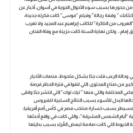
 من جحورها بسبب سوء الأحوال الجوية في أسوان، أخبار عن
تئابك ” وقفة رجالة” وفيلم “موسى” كانت فكرته جديدة،
 “الهروب من الذاكرة” للكاتب إبراهيم عبد المجيد ولا تهرب
إمام ، ولكن نهاية السنة كانت حزينة مع وفاة الفنان
سي وحالة الرعب قلت جدًا بشكل ملحوظ، منصات الأخبار
بير من صناع المحتوى، اللي لاقوا في فترة الحظر فرصة
عي المختلفة واللي منها ” تيك توك” اللي انتشر جدًا ولاقى
لها اتبدل للأسوء بسبب النتائج السلبية للفيروس
مسيطر بسبب خسارة منتخب مصر في كأس أمم أفريقيا،
اية “أيام الشمس المشرقة”، واللي كانت في واقع أحدثها
لخيوط اللي كانت صادمة لبعض القُراء بسبب بدايتها