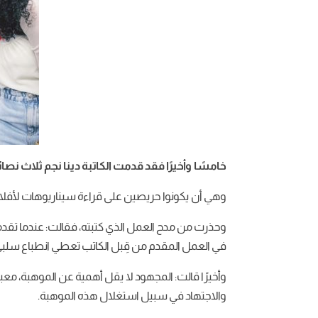
خامسًا وأخيرًا فقد قدمت الكاتبة دينا نجم ثلاث نصائ
وهي أن يكونوا حريصين على قراءة سيناريوهات لأف
وحذرت من مدح العمل الذي كتبته، فقالت: عندما تقدموا ك
في العمل المقدم من قِبل الكاتب تعطي انطباع سلبي
وأخيرًا قالت: المجهود لا يقل أهمية عن الموهبة، معب
والاجتهاد في سبيل استغلال هذه الموهبة.