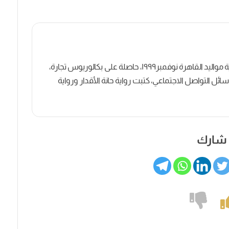
كاتبة روائية وصحفية مصرية مواليد القاهرة نوفمبر١٩٩٩، حاصلة على بكالوريوس تجارة،
ل التواصل الاجتماعي، كتبت رواية حانة الأقدار ورواية
شارك