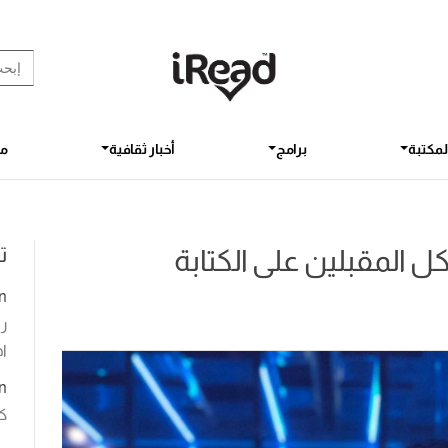
rch Button
earch
for:
لمكتبة
برامج
أخبار ثقافية
مق
ت
ل المقبلين على الكتابة
n
رو
اخ
n
ك