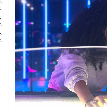
د
ك
أ
كت
د
كت