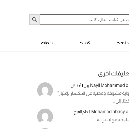
Sea
S
الات
كُتاب
تحديات
عليقات أخرى
Nayil Mohammed
o
بين الأطلال
اية مشوقة وعصية عن الإنكسار بإمتياز"
ذتنا إلى…
Mohamed abacy
o
العلم المرح
تاب ممتع انصح به