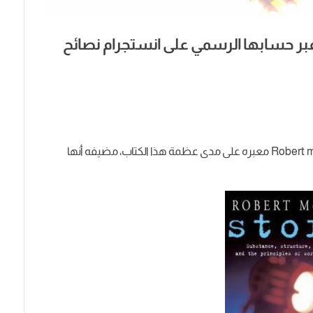
ر حسابها الرسمي على انستجرام نصائح
في البداية نصحت بقراءة كتاب Story للكاتب Robert mckee معبره على مدى عظمة هذا الكتاب، مضيفه أنها