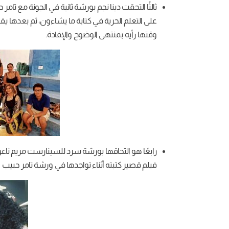
ثالثًا التحقت دينا نجم بورشة ثانية في الجونة مع تامر
على التعلم الحرية في كتابة ما يشاءون، ثم بعدها ي
وقتها رأيه بمنتهى الوضوح والإفادة.
رابعًا هو التحاقها بورشة سرد للسينارست مريم نا
فيلم قصير كتبته أثناء تواجدها في ورشة تامر حبيب