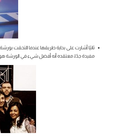
ثانيًا أشارت على بداية طريقها عندما التحقت بورشة 
مفيدة جدًا، معتقده أنه أفضل شيء في الورشة هو