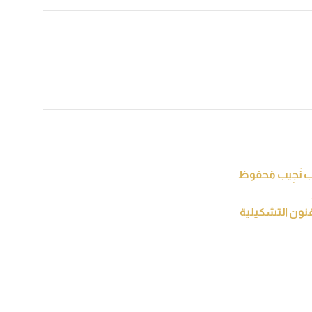
ُب نَجِيب مَحفوظ
فنون التشكيلية