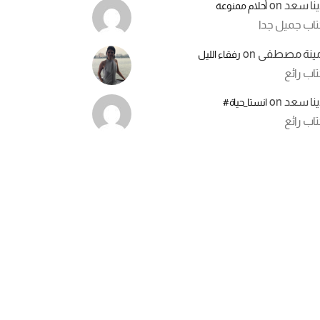
ينا سعد
on
أحلام ممنوعة
تاب جميل جدا
مينة مصطفى
on
رفقاء الليل
اب رائع
ينا سعد
on
انستا_حياة#
اب رائع