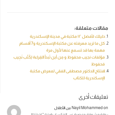
مقالات متعلقة:
دليلك لأفضل ١٢ مكتبة في مدينة الإسكندرية
كل ما تريد معرفته عن مكتبة الإسكندرية و7 أقسام
مهمة بها قد تسمع عنها لأول مرة
مؤلفات نجيب محفوظ و مِن أين تَبدأ القِراءة لِكُتُب نَجِيب
مَحفوظ
افتتاح الدكتور مصطفى الفقي لمعرض مكتبة
الإسكندرية للكتاب
تعليقات أخرى
Nayil Mohammed
on
بين الأطلال
رواية مشوقة وعصية عن الإنكسار بإمتياز" اخذتنا إلى…