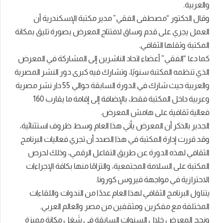
والعربية.
وقال الدكتور “مصطفى الفقي” مدير مكتبة الإسكندرية أن
العمل يجري على قدم وساق لافتتاح المعرض بصورة تليق بمكانة
المكتبة وثقلها الثقافي.
كما دعا “الفقي” أعضاء اتحاد الناشرين إلى المشاركة في المعرض
الذي تنظمه المكتبة سنويًا، وتشارك فيه كبرى دور النشر المصرية
والعربية حيث شارك في الدورة السابقة حوالي 55 دار نشر مصرية
وعربية داخل المكتبة فقط، بالإضافة إلى إقامة ما يقارب 160
فعالية ثقافية على هامش المعرض.
الجدير بالذكر أن المعرض يأتي هذا العام وسط ظروف استثنائية،
وقد قررت إدارة المكتبة في هذا الصدد أن تجري فعاليات البرنامج
الثقافي لهذه الدورة عن طريق التفاعل الرقمي، وذلك لحرص
المكتبة على السلامة المجتمعية، والتزامًا منها بكافة الإجراءات
الاحترازية في مواجهة فيروس كورونا.
يتناول البرنامج الثقافي لهذا العام عددًا من الندوات واللقاءات
المختلفة مع مفكرين ومثقفين من مصر والعالم العربي.
ونجح المعرض خلال السنوات السابقة في شَغل مكانة مميزة