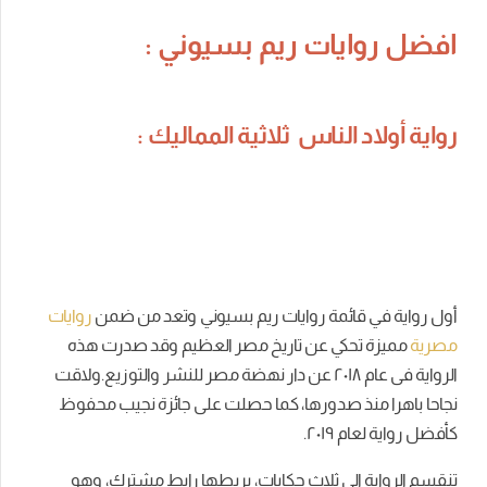
افضل روايات ريم بسيوني :
رواية أولاد الناس ثلاثية المماليك :
أول رواية في قائمة روايات ريم بسيوني وتعد من ضمن
روايات
مصرية
مميزة تحكي عن تاريخ مصر العظيم وقد صدرت هذه
الرواية فى عام ٢۰١٨ عن دار نهضة مصر للنشر والتوزيع.ولاقت
نجاحا باهرا منذ صدورها، كما حصلت على جائزة نجيب محفوظ
كأفضل رواية لعام ٢۰١٩.
تنقسم الرواية إلى ثلاث حكايات، يربطها رابط مشترك، وهو