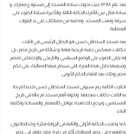
بعد عام ١٣٨٨، حيث تحولت ساحة المسجد إلى مستودع معارك، و
ساحة قتال بين الأمراء.الحكاية الثالثة والأخيرة تسلط الضوء على
سرقة ونهب المسجد، وما فيه من ممتلكات على يد القوات
العثمانية.
يعد مسجد السلطان حسن هو البطل الرئيسى فى الثلاث
حكايات، فيعكس حقبة تاريخية هامة و شائكة من تاريخ مصر، بل
إنه يلقى الضوء على الوضع السياسى والتاريخى والإجتماعى لمصر
وشعبها خلال هذه الفترة، التي سيطر فيها المماليك على حكم
مصر،وذلك بعد انتهاء الحكم الأيوبى.
اختارت الكاتبة ريم بسيونى مسجد السلطان حسن تحديدا لتربط
به الثلاث حكايات ببعضها. ولكونه أهم مسجد تم بنائه فى تاريخ
المسلمين، ويرجع ذلك لعدة عوامل كالمعمار والمساحة وتكلفة
البناء.
كما وضحت الحكاية الأولى والثانية فى الرواية فكرة وباء الطاعون،
وظهوره فى عصر المماليك أكثر من مرة. فقد ظهر فى عصر