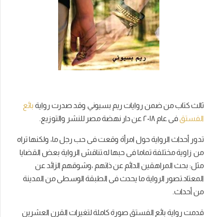
ثالث كتاب من ضمن روايات ريم بسيوني وقد صدرت رواية
بائع
الفستق
فى عام ٢۰١٨ عن دار نهضة مصر للنشر والتوزيع.
تدور أحداث الرواية حول امرأة وقعت فى حب رجل ما، ولكنها تراه
من زاوية مختلفة تماما فى حبها له.تناقش الرواية بعض القضايا
مثل: بحث المراهقين الدائم عن ذاتهم ،وشوقهم الزائد عن
المعتاد.تصور الرواية ما يحدث فى الطبقة الوسطى من المدينة
من أحداث.
قدمت رواية بائع الفستق صورة كاملة لتغيرات القرن العشرين