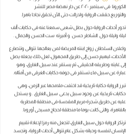
الكورونا فى سبتمبر ٢۰٢۰ عن دار نهضة مصر للنشر
والتوزيع.حققت الرواية ولازالت حتى الآن تحقق نجاحا باهرا.
تدور أحداث الرواية حول بطل شعبى سمعنا عنه فى حكايات ألف
ليلة وليلة حول الشاطر حسن و أميرته ست الحسن والجمال .
واعلان السلطان زواج ابنته المريضة لمن يعالجها. تتوالى وتتصارع
الأحداث، ليهيم حسن إلى طريق المجهول، لعل ذلك يجعله يصل
إلى غايته وطريقه الحقيقى، ثم يستقر عند سبيل الغارق، وهو
عبارة عن سبيل ماء تستقر فى جوفه حكايات الغرقى من أمثاله.
تبرز الرواية حكاية تاريخية قد اختفت ملامحها عبر الزمن، وهى
حكايات تاريخية عن وجود سبيل يدعى سبيل الغارق . و يستدل
عليه عن طريق شجرة مريم المقدسة فى منطقة المطرية
بالقاهرة، والتى كانت يوما ما منطقة لحجاج مسيحى أوروبا.
ترتكز الرواية حول سبيل الغارق، لتجعل منه رمزا لإعادة تقييم
الإنسان لنفسه وحياته بشكل عام.تتوالى أحداث الرواية، وتجسد