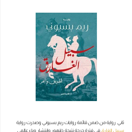
ثاني رواية من ضمن قائمة روايات ريم بسيوني وصدرت رواية
سبيل الغارق
فى فترة حرجة نتيجة ظهور وانتشار وباء عالمى