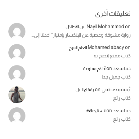
تعليقات أخرى
Nayil Mohammed
on
بين الأطلال
رواية مشوقة وعصية عن الإنكسار بإمتياز" اخذتنا إلى…
Mohamed abacy
on
العلم المرح
كتاب ممتع انصح به
دينا سعد
on
أحلام ممنوعة
كتاب جميل جدا
أمينة مصطفى
on
رفقاء الليل
كتاب رائع
دينا سعد
on
انستا_حياة#
كتاب رائع