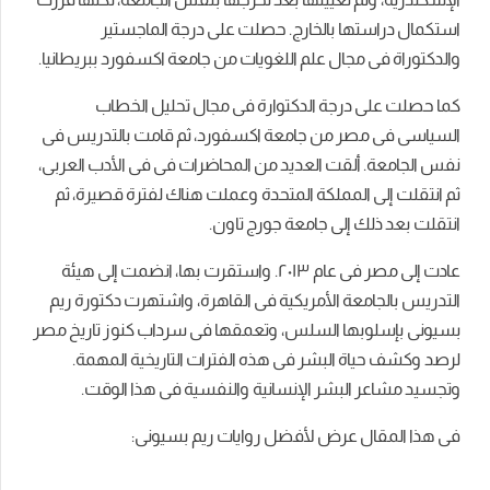
استكمال دراستها بالخارج. حصلت على درجة الماجستير
والدكتوراة فى مجال علم اللغويات من جامعة اكسفورد ببريطانيا.
كما حصلت على درجة الدكتوارة فى مجال تحليل الخطاب
السياسى فى مصر من جامعة اكسفورد، ثم قامت بالتدريس فى
نفس الجامعة. ألقت العديد من المحاضرات فى فى الأدب العربى،
ثم انتقلت إلى المملكة المتحدة وعملت هناك لفترة قصيرة، ثم
انتقلت بعد ذلك إلى جامعة جورج تاون.
عادت إلى مصر فى عام ٢۰١٣. واستقرت بها، انضمت إلى هيئة
التدريس بالجامعة الأمريكية فى القاهرة، و
اشتهرت دكتورة ريم
بسيونى بإسلوبها السلس، وتعمقها فى سرداب كنوز تاريخ مصر
لرصد وكشف حياة البشر فى هذه الفترات التاريخية المهمة.
وتجسيد مشاعر البشر الإنسانية والنفسية فى هذا الوقت.
فى هذا المقال عرض لأفضل روايات ريم بسيونى: