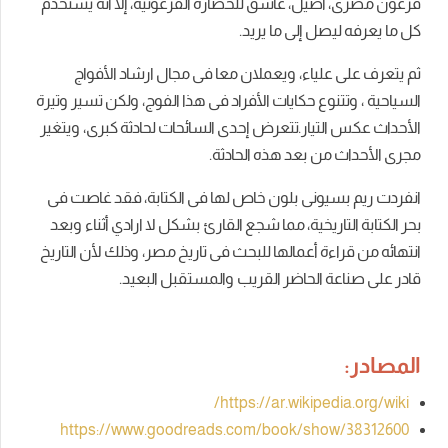
فرعون مصرى، أصيل، عاشق للحضارة الفرعونية، إلا أنه يستخدم
كل ما يعرفه ليصل إلى ما يريد.
ث
م يتعرف على علياء، ويعملان معا فى مجال ارشاد الأفواج
السياحية ، وتتنوع حكايات الأفراد فى هذا الفوج، ولكن تسير وتيرة
الأحداث عكس التيار.تتعرض إحدى السائحات لحادثة كبرى، ويتغير
مجرى الأحداث من بعد هذه الحادثة.
انفردت ريم بسيونى بلون خاص لها فى الكتابة، فقد غاصت فى
بحر الكتابة التاريخية، مما شجع القارئ بشكل لا ارادي أثناء وبعد
انتهائه من قراءة أعمالها للبحث فى تاريخ مصر، وذلك لأن التاريخ
قادر على صناعة الحاضر القريب والمستقبل البعيد.
المصادر:
https://ar.wikipedia.org/wiki/
https://www.goodreads.com/book/show/38312600