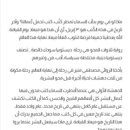
ماذا لو في يوم بدأت السماء تمطر كتُب، كتب تحمل أعمالنا؟ وآخر
تاريخ في هذه الكُتب هو ٣ إبريل، أي أن هذا هو ميعاد يوم القيامة.
الله يعطينا جميعا فرصة لنتوب، مُعاناً ميعاد نهاية هذا العالم.
رواية تلاوات المحو هي رحلة ديستوبيا سوداء خالصة… تصنف
ديستوبيا دينية، مختلطة بسياسة، أدب، فن وغيرهم.
يأخذنا الروائي مصطفى منير في رحلة إلى نهاية العالم، رحلة مكونة
من ثلاث دهشات لحياة أخيرة قبل محو البشرية.
الدهشة الأولى هي عندما أمطرت السماء كتب مدون فيها
أعمال البشر، كل أفعالهم القبيح والحسن، كما أن الكتب تكشف
عن مستقبل عام كامل ينتهي في تاريخ محدد، عام واحد فقط،
ينتهي عند تاريخ معين في كل كتب. مما جعل الجميع يدرك أن
هذا التاريخ هو ميعاد القيامة. ترى ماذا سيفعل البشر عندما يروا
خط نهايتهم؟