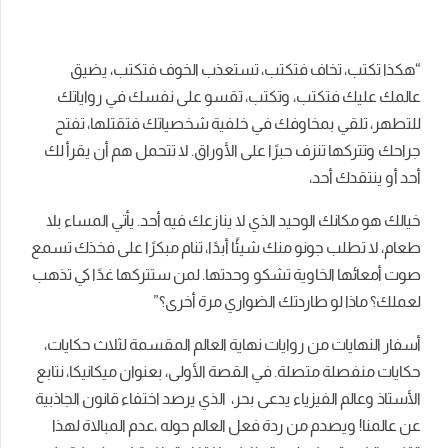
“هكذا تكتب، تخاف فتكتب، تستعذب الخوف فتكتب، يضيق
عالمك عليك فتكتب، وتكتب، تقسو على نفسك في رواياتك
للتطهر، تلقي بمخاوفك في خلفية شخصياتك فتقتلها، تفتح
جراحك وتتركها تنزف حبرًا على الأوراق. لا تتحمل هم أن يقرأ لك
أحد أو ينتقدك أحد،
خيالك هو مكانك الوحيد الذي لا ينازعك فيه أحد. يأتي المساء بلا
طعام، لا تطلب جونو منك شيئًا أبدًا، تنام مبكرًا على فخذك تسمع
صوت أمعائها الخاوية تشكو وحدتها. لمن ستتركها غدًا كي تذهب
لعملك؟ ماذا لو طاردتك الضواري مرة أخرى؟”
أسفار النهايات من روايات نهاية العالم المقسمة لثلاث حكايات،
حكايات منفصلة متصلة. في القصة الأولى، بعنوان ميكانيكا، نتابع
الأستاذ وعالم الفيزياء يدعى بحر، الذي يرصد اختفاء قانون الجاذبية
عن عالمنا! ويصدم من ردة فعل العالم حوله ،عدم المبالاة لهذا