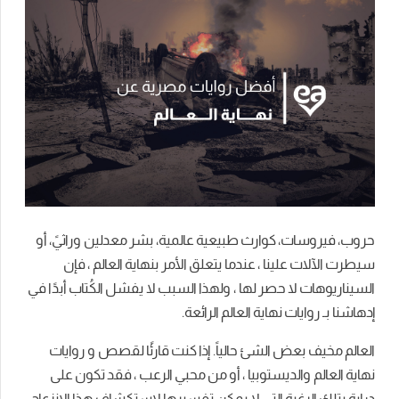
حروب، فيروسات، كوارث طبيعية عالمية، بشر معدلين وراثيً، أو
سيطرت الآلات علينا ، عندما يتعلق الأمر بنهاية العالم ، فإن
السيناريوهات لا حصر لها ، ولهذا السبب لا يفشل الكُتاب أبدًا في
إدهاشنا بـ روايات نهاية العالم الرائعة.
العالم مخيف بعض الشئ حالياً. إذا كنت قارئًا لقصص و روايات
نهاية العالم والديستوبيا ، أو من محبي الرعب ، فقد تكون على
دراية بتلك الرغبة التي لا يمكن تفسيرها لاستكشاف هذا الانزعاج