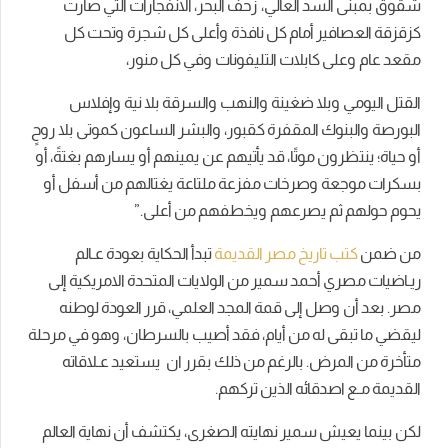
شقوق بمبنى السد العالي، زحف البحر، الانفجارات التي صارت
كزقزقة العصافير أمام كل نافذة وأعلى كل شجرة وتحت كل
مقعد عام وعلى كابلات التليفونات وفي كل منور،
القتل اليومي وبلا ضغينة والنهب والسرقة بلا نية وإفلاس
البورصة والبنوك المقفرة كقبور، والبشر الساعون كموتى بلا روحٍ
أو حياة؛ ينتظرون موتًا، قد يأتيهم عن يمينهم أو يسارهم بغتةً، أو
بسكرات موجعة وصرخات مفزعة ملتاعة يغتالهم من أسفل أو
يحوم حولهم ثم يصرعهم ويخطفهم من أعلى.”
من ضمن
كتب تاريخ مصر القديمة
تبدأ الحكاية بعودة عـالم
ريـاضيات مصري أحمد سمير من الولايات المتحدة الامريكية إلى
مصر. بعد أن وصل إلى قمة المجد العلمي، قرر العودة لوطنه
ليقضي ما تبقى له من أيام، فقد أصيب بالسرطان، وهو في مرحلة
متأخرة من المرض. بالرغم من ذلك بقرر ان يستعيد عـلاقاته
القديمة مـع اصدقائه الذين تركهم.
لكن بينما يعيش سمير نهايته الصغرى، يكتشف أن نهاية العالم