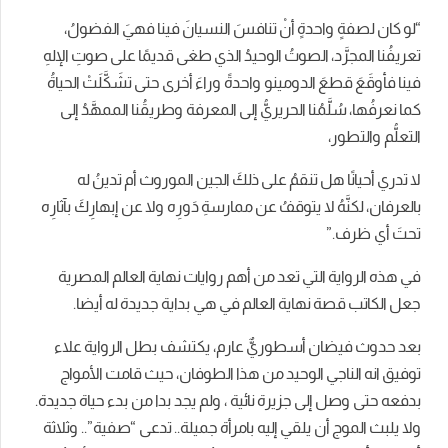
“لو كان لصفةٍ واحدةٍ أنْ تنافسَ النسيانَ فينا فهيَ الفضولُ،
تعريفُنا المجرَّد، الصوتُ الوحيدُ الذي طغى قديمًا على صوتِ الإلهِ
فينا فأوقَعَ قطعَ الدومينو واحدةً وراءَ أخرى حتى تشَكَّلَتْ الحياةُ
كما نعرفُها، سُلَّمُنا الحريريُّ إلى المعرفة وطريقُنا الممهَّدُ إلى
التعلُّم والتطور،
لا تدري أحيانًا هل تنقمُ على ذلكَ الجين الموروث أم تدينُ له
بالعرفان، لكنَّهُ لا يتوقفُ عن ممارسةِ دَورِه ولا عن إبهارِكَ بآثارِه
تحتَ أي ظرف.”
في هذه الرواية التي تعد من أهم روايات نهاية العالم المصرية
جعل الكاتب قصة نهاية العالم في هي بداية جديدة له أيضا.
بعد حدوث فيضان أسطوريٌّ عارم، يكتشف بطل الرواية علاء
توفيق انه الناجي الوحيد من هذا الطوفان، حيث قامت الأمواج
بدفعه حتى وصل إلى جزيرة نائية ، ولم يجد بدا من بدء حياة جديدة.
ولا يلبث الموج أن يلقي إليه بامرأة جميلة.. تدعى “صفية”.. وثلاثة