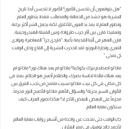
“هل يتوقعون أن تتحسن الأمور؟ الأمور لا تتحسن أبدا. تاريخ
البشرية هو حشد من الحماقة والمصائب. فقط يتطور العلم.
وتطور العلم لا يمد يد العون للأخلاق، لكنه يجعل الشر أكثر براعة
وتعقيدا. قارن بين آثار حرب طروادة وبين القنبلة الهيدروجينية..
قارن العهر فى أثينا القديمة بأعياد “ماردى جرا” المعاصرة ونوادى
التعرى وتجارة البورنو. لقد انحدرت البشرية إلى القاع وحان الوقت
كى تمحى.”
ماذا لو اصطدم نيزك بكوكبنا؟ ماذا لو لم يعد هناك نور؟ ماذا لو لم
يعد هناك فائدة لحاسة بصرك، والظلام أصبح هو الحاكم، يمتد في
كل مكان، في كل بيت، ماذا لو نسيت ملامح من تحب، الفرق بين
الألوان، السير بحرية؟ والسؤال الأهم، ماذا لو الأصبح النور محرماَ…
محرماً على البعض ،البعض الآخر لا؟ هكذا تصور العراب كيف
ستكون نهاية العالم.
جاء الوقت حتى نتحدث عن واحدة من أشهر روايات نهاية العالم
لأحمد خالد توفيق، في ممر الفئران .