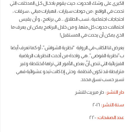
الكبرى على وشك الحدوث. حيث يقوم بادخـال كـل المدخلات التي
تحدث في الواقع : من حوداث سيارات ، انهيارات مباني ، سرقات ،
احتجاجات اجتماعية ، نسب الطلاق … في برنامج ، و أن يقيس
احتمالات حدوث كل منها، و من خلال البرنامج يمكن ان يعرف ما
الذي يمكن أن يحدث في المستقبل!
يعرض لنا الكاتب في الرواية “نظرية الشواش”، أو كما تعرف أيضا
ب”نظرية الفوضى”. هي واحدة من أحدث النظريات الرياضية
الفيزيائية التي تنص أنَّ بعض الأمور التي نراها مُختلطة وغير
مترابطة قد تكون مُنظمة. وحتى إذا كانت تبدو عشوائية فهي
تسير حسب نسق محدد.
دار النشر:
دار ميريت للنشر
سنة النشر:
٢٠١٦
عدد الصفحات:
٢٢٠