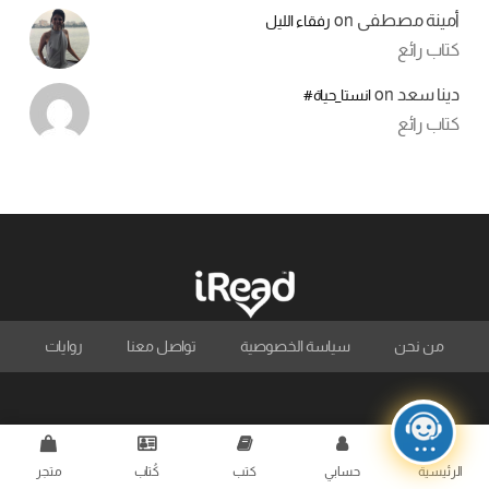
أمينة مصطفى
on
رفقاء الليل
كتاب رائع
دينا سعد
on
انستا_حياة#
كتاب رائع
من نحن
سياسة الخصوصية
تواصل معنا
روايات
الرئيسية
حسابي
كتب
كُتاب
متجر