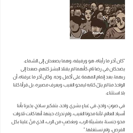
“كان آخر ما رأيناه، هو ورفيقه، وهما يصعدان إلى السّماء،
يضحكان في رضا تام، كأنهما لم يقتلا البشرَ كلهم، صعدا إلى
ربهما، بعد إتمام المهمة على أكمل وجه. وكان آخر ما عرفناه، أن
الواحدَ منا لم يتلُ كتابه ليمحو الغيب ويعرف مصيره، بل قرأنا كلنا
بلا استثناء،
في صوتٍ واحدٍ، في غباءٍ بشري واحد، بتفكير ساذج، يخبرنا بأننا
أسياد العالم، لأننا محونا الغيب، ولم ندرك حينها، أنها كانت تلاوات
محو جنسنا، بمشيئة الرب، وبغضبٍ من الرب، الذي منَّ علينا بكل
الفرص، ولم نستغلها.”