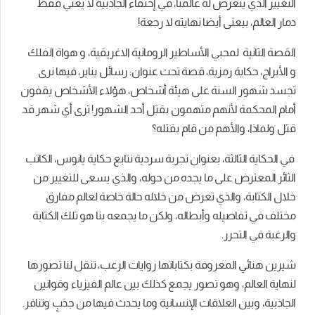
التغيير الذي يتعرض له عالمنا، في إختفاء الجاذبية لا يعني فقط
دمار العالم، بيعنى أيضا نهايته لا رجعة!
القصة الثانية لمحبي الأساطير الرومانية الاغريقية، و هواة الفلك
و الأبراج، حكاية رمزية، قصة تحت عنوان: رسائل يناير، فيها نرى
تجسد شهور السنة على هيئة أشخاص، هؤلاء الأشخاص يقفون
أمام المحكمة لأنهم متهمون بقتل أحد الشهور! ترى أي شهر قد
قتل ولماذا، والأهم من قام بقتله؟
في الحكاية الثالثة، بعنوان تجربة سردية نتابع حكاية يانوس، الكاتب
الثائر المعترض على ما يجده من حوله، والذي يسعى للتغيير من
خلال الكتابة، والذي تعرض من خلاله حالة خاصة لعالم مفارق
مختلف في تفاصيله وأبطاله، ولكن ما يجمعه بنا هو تلك الكتابة
والرغبة في التحرر.
شيرين هنائي المعروفة بكتاباتها روايات الرعب، تنقل لنا تصورها
لنهاية العالم، وهو تصور يجمع كذلك بين عالم الفيزياء وقوانين
الجاذبية، وبين العلاقات الإنسانية وما يحدث فيها من جذبٍ وتنافر.