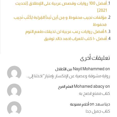
أفضل 100 روايات وقصص عربية على اللإطلاق [تحديث
2021]
مؤلفات نجيب محفوظ و مِن أين تَبدأ القِراءة لِكُتُب نَجِيب
مَحفوظ
٨ أفضل روايات رعب عربية لن تذيقك طعم النوم
أفضل ١٠ كتب للعراب احمد خالد توفيق
تعليقات أخرى
Nayil Mohammed
on
بين الأطلال
رواية مشوقة وعصية عن الإنكسار بإمتياز" اخذتنا إلى…
Mohamed abacy
on
العلم المرح
كتاب ممتع انصح به
دينا سعد
on
أحلام ممنوعة
كتاب جميل جدا