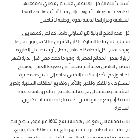
“سيناء” تلك الأرض الغالية في قلب كل مصري بمقوماتها
الطبيعية وتضحيات أبناءها، والتي ميز الله أرضها ومعالمها
السياحية ومزاراتها الدينية بقوة روحانية لا تُنافس.
كل هذه المنح الربانية تثير تساؤلي دائماً.. كم نحن كمصريين
محظوظين ببلدنا المباركة، إلا أن الكثيرين منا لا يعرفون قدرها.
ويزداد يقيني كل لحظة كلما قادني حظي أو سنحت لى الظروف
لزيارة بعض المعالم المصرية، وهو ما حدث معي قبل بداية شهر
رمضان الماضي بعدة أيام. فبعيداً عن ضغوط العمل وضجيج
الحياة وزخم الأحداث، كانت النفس بحاجة إلى استراحة قصيرة
للاسترخاء والتفكر والتدبر والتأمل وتفريغ الطاقات السلبية وتحرير
المشاعر، وسنحت لي فرصة للذهاب فى رحلة روحانية قصيرة
لمدة 3 أيام مع مجموعة من الأصدقاء لمدينة سانت كاترين
الساحرة.
تلك المدينة التي تقع على هضبة ترتفع 1600 متر فوق سطح البحر
في قلب محافظة جنوب سيناء، وتبلغ مساحتها 5130 كم مربع،
وتحيط بها مجموعة من الجبال هي الأعلى في سيناء وفي مصر