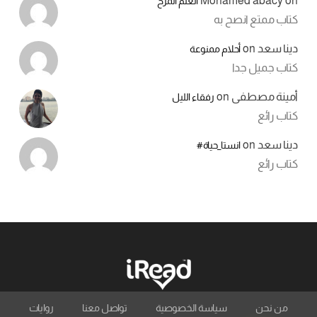
Mohamed abacy
on
العلم المرح
كتاب ممتع انصح به
دينا سعد
on
أحلام ممنوعة
كتاب جميل جدا
أمينة مصطفى
on
رفقاء الليل
كتاب رائع
دينا سعد
on
انستا_حياة#
كتاب رائع
من نحن
سياسة الخصوصية
تواصل معنا
روايات