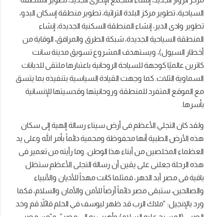
السياحية، تطوير مركز البلدة التراثية، تطوير منطقة إسكان البدو،
تطوير وادى الدير، إنشاء المنطقة السكنية الجديدة، إنشاء
المنطقة السياحية الجديدة، شبكة الطرق والمرافق، الوقاية من
أخطار السيول)، ويستهدف المشروع تسويق مدينة سانت
كاترين عالميًا كوجهة للسياحة الروحانية باعتبارها ملتقى للديانات
السماوية الثلاث. كما وجهت القيادة السياسية بتنفيذه بما يتسق
مع الموقع المتفرد للمنطقة وروحانيتها وقدسيتها للإنسانية
بأسرها.
ولقد كان التجلي الأعظم فى أرض سيناء رسالة إلهية إلى سكان
هذه الأرض الطبية أنها محفوظة ومحمية دائماً بأمر الله وعلى يد
العظماء المخلصين من أبناء هذا الوطن. وما رأيته من تعمير فى
هذه الرحلة جعلنى على يقين أن رسالة التجلى الأعظم ستظل
باقية فى مصر أبد الدهر، فمثلما كانت مهداً للأديان والأنبياء
والصالحين، ستبقى مصر دائماً أرضاً للأمن والأمان والسلام، فكما
ورد بالإنجيل: “ملاك الرب قد ظهر ليوسف في الحلم قائلاً قم وخد
الصبي (المسيح عليه السلام) وأهرب به إلى مصر”، و”من مصر