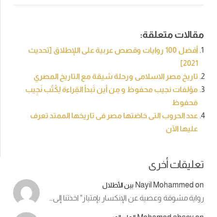
مقالات متعلقة:
أفضل 100 روايات وقصص عربية على اللإطلاق [تحديث
2021]
تاريخ مصر الاسلامى ورحلة شيقة مع التاريخ المصري
مؤلفات نجيب محفوظ و مِن أين تَبدأ القِراءة لِكُتُب نَجِيب
مَحفوظ
عدد الحروب التى خاضتها مصر فى تاريخها الممتد تعرف
عليها الآن
تعليقات أخرى
Nayil Mohammed
on
بين الأطلال
رواية مشوقة وعصية عن الإنكسار بإمتياز" اخذتنا إلى…