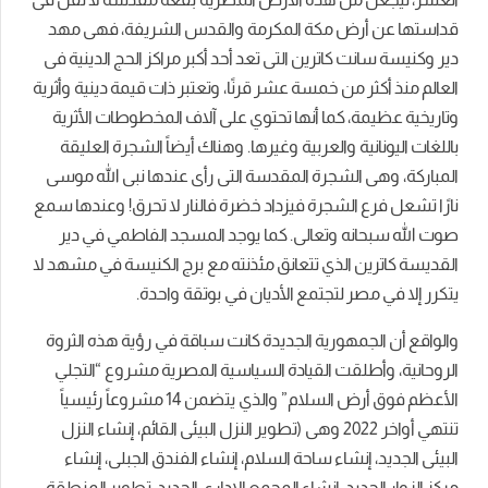
قداستها عن أرض مكة المكرمة والقدس الشريفة، فهى مهد
دير وكنيسة سانت كاترين التى تعد أحد أكبر مراكز الحج الدينية فى
العالم منذ أكثر من خمسة عشر قرنًا، وتعتبر ذات قيمة دينية وأثرية
وتاريخية عظيمة، كما أنها تحتوي على آلاف المخطوطات الأثرية
باللغات اليونانية والعربية وغيرها. وهناك أيضاً الشجرة العليقة
المباركة، وهى الشجرة المقدسة التى رأى عندها نبى الله موسى
نارًا تشعل فرع الشجرة فيزداد خضرة فالنار لا تحرق! وعندها سمع
صوت الله سبحانه وتعالى. كما يوجد المسجد الفاطمي في دير
القديسة كاترين الذي تتعانق مئذنته مع برج الكنيسة في مشهد لا
يتكرر إلا في مصر لتجتمع الأديان في بوتقة واحدة.
والواقع أن الجمهورية الجديدة كانت سباقة في رؤية هذه الثروة
الروحانية، وأطلقت القيادة السياسية المصرية مشروع “التجلي
الأعظم فوق أرض السلام” والذي يتضمن 14 مشروعاً رئيسياً
تنتهي أواخر 2022 وهى (تطوير النزل البيئى القائم، إنشاء النزل
البيئى الجديد، إنشاء ساحة السلام، إنشاء الفندق الجبلى، إنشاء
مركز الزوار الجديد، إنشاء المجمع الإدارى الجديد، تطوير المنطقة