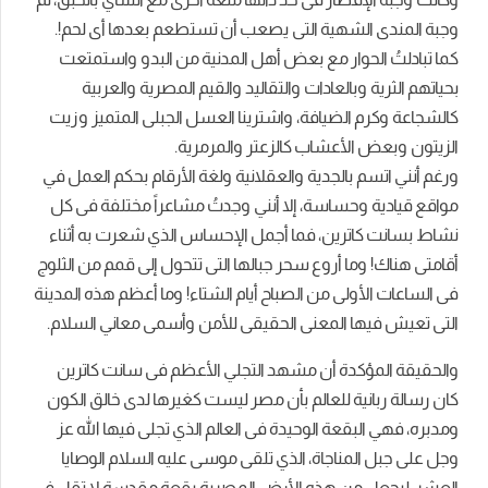
وجبة المندى الشهية التى يصعب أن تستطعم بعدها أى لحم!.
كما تبادلتُ الحوار مع بعض أهل المدنية من البدو واستمتعت
بحياتهم الثرية وبالعادات والتقاليد والقيم المصرية والعربية
كالشجاعة وكرم الضيافة، واشترينا العسل الجبلى المتميز وزيت
الزيتون وبعض الأعشاب كالزعتر والمرمرية.
ورغم أنني اتسم بالجدية والعقلانية ولغة الأرقام بحكم العمل في
مواقع قيادية وحساسة، إلا أنني وجدتُ مشاعراً مختلفة فى كل
نشاط بسانت كاترين، فما أجمل الإحساس الذي شعرت به أثناء
أقامتى هناك! وما أروع سحر جبالها التى تتحول إلى قمم من الثلوج
فى الساعات الأولى من الصباح أيام الشتاء! وما أعظم هذه المدينة
التى تعيش فيها المعنى الحقيقى للأمن وأسمى معاني السلام.
والحقيقة المؤكدة أن مشهد التجلي الأعظم فى سانت كاترين
كان رسالة ربانية للعالم بأن مصر ليست كغيرها لدى خالق الكون
ومدبره، فهي البقعة الوحيدة فى العالم الذي تجلى فيها الله عز
وجل على جبل المناجاة، الذي تلقى موسى عليه السلام الوصايا
العشر، ليجعل من هذه الأرض المصرية بقعة مقدسة لا تقل فى