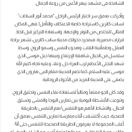
الشامخة فى مشهد يبهر الأعين من روعة الجمال.
وأدركت بعمق سر اختيار الرئيس الراحل “محمد أنور السادات”
لسانت كاترين كاستراحة خاصة للاعتكاف والتأمل!..فهي المكان
المثالي للتخلص من التوتر والإجهاد واستعادة التركيز قبل اتخاذ
قرارات مصيرية. فبمجرد دخولك مدينة سانت كاترين، تشعر براحة
العقل وطمأنينة القلب وهدوء النفس وسمو الروح، وسط
سلاسل من الجبال شاهقة الإرتفاع وبينها جبل موسى الذي
شهد التجلى الأعظم لرب العزة جل وعلا، وعليه ناجاه كليم الله
موسى عليه السلام، كما تضم المدينة مقام النبى هارون الذي
يضفي على المدينة المزيد من الأجواء الروحانية.
وقد كان الجو ممتعاً ومثالياً لاستعادة نقاء النفس وتحليق الروح،
وتنوعت الأنشطة اليومية بين تمارين اليوجا والمشى وتسلق
الجبال، والنشاط الأهم هو التنفس! نعم التنفس بالطريقة
الصحية، حيث أكتشفت أثناء ممارسة تمارين التنفس بعمق أن
أغلب المجموعة لا يعرفون الطريقة الصحيحة للتنفس حتى أنا!.
وكانت وجبة الإفطار فى حد ذاتها متعة أخرى مع الشاي بالحبق، ثم