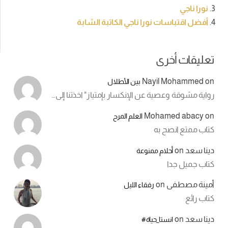
نورا ناجي
أفضل اقتباسات نورا ناجي الكاتبة الشابة
تعليقات أخرى
Nayil Mohammed
on
بين الأطلال
رواية مشوقة وعصية عن الإنكسار بإمتياز" اخذتنا إلى…
Mohamed abacy
on
العلم المرح
كتاب ممتع انصح به
دينا سعد
on
أحلام ممنوعة
كتاب جميل جدا
أمينة مصطفى
on
رفقاء الليل
كتاب رائع
دينا سعد
on
انستا_حياة#