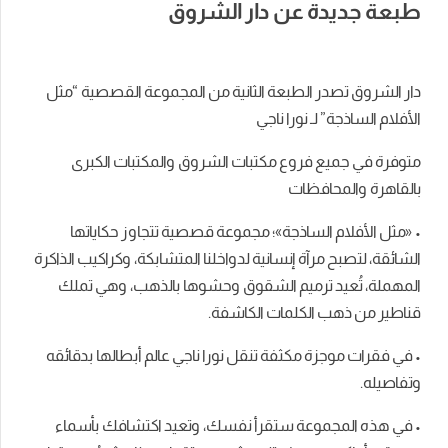
طبعة جديدة عن دار الشروق
دار الشروق تصدر الطبعة الثانية من المجموعة القصصية “مثل
الأفلام الساذجة” لـ نورا ناجي
متوفرة في جميع فروع مكتبات الشروق والمكتبات الكبرى
بالقاهرة والمحافظات
• «مثل الأفلام الساذجة»؛ مجموعة قصصية تتجاوز حكاياتها
الشائقة، لتصبح مرآة إنسانية لدواخلنا المتشابكة، وكراكيب الذاكرة
المهملة، تُعيد ترميم الشقوق وحشوها بالذهب، وهي تملك
قناطير من ذهب الكلمات الكاشفة.
• في فقرات موجزة مكثفة تنقل نورا ناجي عالم أبطالها بدقائقه
وتفاصيله.
• في هذہ المجموعة ستقرأ نفسك، وتعيد اكتشافك بأسماء