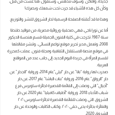
جديدة، وأماكن. وسوف تندهش، وستقول: هنا عشتُ من قبل،
وكأن كل هذہ الأشياء قد جرت تحت سَمعك وبصرك!
وهذا ما قد أعلنته الصفحة الرسمية لدار الشروق للنشر والتوزيع.
أما عن نورا ناجي، فهي صحفية وروائية مصرية، من مواليد طنطا
سنة 1987. تخرجت في كلية الفنون الجميلة قسم هندسة الديكور
2008، وتعمل مدير تحرير موقع نواعم النسائي.، وتنشر مقالاتها
في موقع منصة الاستقلال الثقافية ومجلة فنون. عملت كمحررة
لقسم المرأة في جريدة اليوم الجديد، إلى جانب عدد من المواقع
العربية.
صدرت لها رواية “بانا” عن دار “ليلى”عام 2014، ورواية “الجدار” عن
دار “الرواق” عام 2016، ورواية “بنات الباشا” عام 2017، عن دار
“أجيال” التي وصلت إلى القائمة القصيرة لجائزة ساويرس فرع
شباب الأدباء 2018. ورواية “أطياف كاميليا” عام 2020 عن دار
الشروق. التي وصلت للقائمة القصيرة لجائزة ساويرس٢٠٢٠
والفائزة بجائزة يحيى حقي ٢٠٢٠. وكتاب الكاتبات والوحدة عن دار
الشروق 2020.