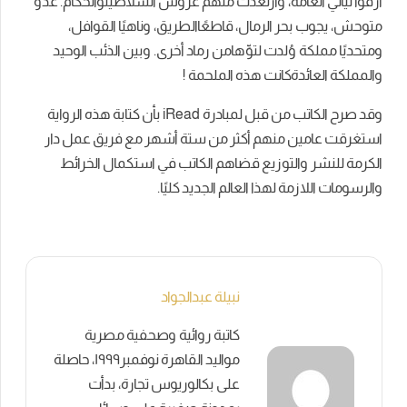
أرَّقوا
ليالي
العامة،
وارتعدت
منهم
عروش
السلاطين
والحكام
.
عدو
متوحش،
يجوب
بحر
الرمال،
قاطعًا
الطريق،
وناهيًا
القوافل،
ومتحديًا
مملكة
وُلدت
لتوِّها
من
رماد
أخرى
.
وبين
الذئب
الوحيد
والمملكة
العائدة
كانت
هذه
الملحمة !
وقد صرح الكاتب من قبل لمبادرة iRead بأن كتابة هذه الرواية
استغرقت عامين منهم أكثر من ستة أشهر مع فريق عمل دار
الكرمة للنشر والتوزيع قضاهم الكاتب في استكمال الخرائط
والرسومات اللازمة لهذا العالم الجديد كليًا.
نبيلة عبدالجواد
كاتبة روائية وصحفية مصرية
مواليد القاهرة نوفمبر١٩٩٩، حاصلة
على بكالوريوس تجارة، بدأت