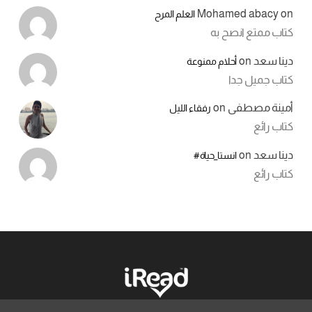
Mohamed abacy
on
العلم المرح
كتاب ممتع انصح به
دينا سعد
on
أحلام ممنوعة
كتاب جميل جدا
أمينة مصطفى
on
رفقاء الليل
كتاب رائع
دينا سعد
on
انستا_حياة#
كتاب رائع