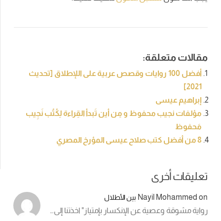
مقالات متعلقة:
أفضل 100 روايات وقصص عربية على اللإطلاق [تحديث
2021]
إبراهيم عيسى
مؤلفات نجيب محفوظ و مِن أين تَبدأ القِراءة لِكُتُب نَجِيب
مَحفوظ
8 من أفضل كتب صلاح عيسى المؤرخ المصري
تعليقات أخرى
Nayil Mohammed
on
بين الأطلال
رواية مشوقة وعصية عن الإنكسار بإمتياز" اخذتنا إلى…