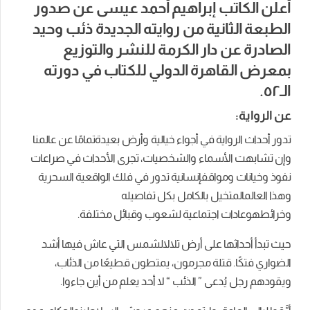
أعلن الكاتب إبراهيم أحمد عيسى عن صدور
الطبعة الثانية من روايته الجديدة ذئب وحيد
الصادرة عن دار الكرمة للنشر والتوزيع
بمعرض القاهرة الدولي للكتاب في دورته
الـ٥٢.
عن الرواية:
تدور
أحداث
الرواية
في
أجواء
خيالية
وأرض
بعيدة
تمامًا
عن
عالمنا
وإن
تشابهت
الأسماء
والشخصيات، تجرى الأحداث في
صراعات
نفوذ
وخيانات
ومواقف
إنسانية
تدور
في
فلك
الواقعية
السحرية
وهذا
العالم
المتخيل
بالكامل
بكل
تفاصيله
وخرائطه
وعادات
اجتماعية
لشعوب
وقبائل
مختلفة
.
حيث تبدأ أحداثها
على
أرض
تلال
الشمس
التي
عاش
فيها
أشد
الضواري
فتكًا
.
قتلة
مجرمون،
يمتطون
قطيعًا
من
الذئاب،
ويقودهم
رجل
يُدعى
”
الذئب “
لا
أحد
يعلم
من
أين
جاءوا
.