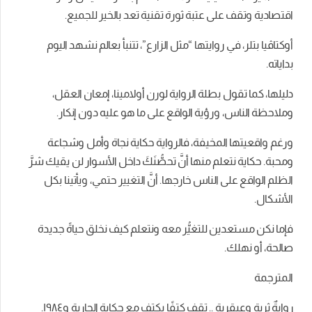
اقتصادية وتقف على عتبة ثورة تقنية تعد بالخير للجميع.
أوكتاڤيا بتلر، في روايتها “مثل الزارع”، تتنبأ بعالم نشهد اليوم
بداياته.
دليلها، كما تقول بطلة الرواية لورن أولامينا، إمعان العقل،
وملاحظة الناس، ورؤية الواقع على ما هو عليه دون إنكار.
ورغم واقعيتها المخيفة، فالرواية حكاية نجاة وأمل وشجاعة
ومحبة. حكاية نتعلم منها أنَّ تحصُّنَكَ داخل الأسوار لن يقيك شرَّ
الظلم الواقع على الناس خارجها. أنَّ التغيير حتمي، ويأتينا بكل
الأشكال.
فإما نكن مستعدين للتغيُّر معه ونتعلم كيف نخلق حياةً جديدة
صالحة، أو نهلك.
المترجمة
روايةٌ ثرية وعبقرية .. تقف كتفًا بكتف مع حكاية الجارية و١٩٨٤.