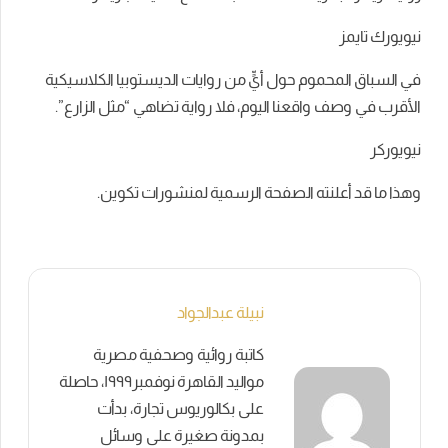
نيويورك تايمز
في السباق المحموم حول أيٍّ من روايات الديستوبيا الكلاسيكية
الأقرب في وصف واقعنا اليوم، فلا رواية تضاهي “مثل الزارع”.
نيويوركر
وهذا ما قد أعلنته الصفحة الرسمية لمنشورات تكوين.
نبيلة عبدالجواد
كاتبة روائية وصحفية مصرية
مواليد القاهرة نوفمبر١٩٩٩، حاصلة
على بكالوريوس تجارة، بدأت
بمدونة صغيرة على وسائل