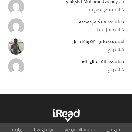
Mohamed abacy
on
العلم المرح
كتاب ممتع انصح به
دينا سعد
on
أحلام ممنوعة
كتاب جميل جدا
أمينة مصطفى
on
رفقاء الليل
كتاب رائع
دينا سعد
on
انستا_حياة#
كتاب رائع
من نحن
سياسة الخصوصية
تواصل معنا
روايات