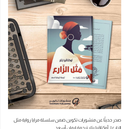
صدر حديثًا‬⁩ عن ⁧‫منشورات تكوين‬⁩‬⁩ ضمن سلسلة ⁧‫مرايا‬⁩ رواية⁧‫ مثل
الزارع‬⁩ لـ أوكتاڤيا بتلر ترجمة ⁧‫إيمان أسعد.