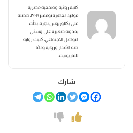
كاتبة روائية وصحفية مصرية
مواليد القاهرة نوفمبر١٩٩٩، حاصلة
على بكالوريوس تجارة، بدأت
بمدونة صغيرة على وسائل
التواصل الاجتماعي، كتبت رواية
حانة الأقدار ورواية وداعًا
للماريونيت.
شارك