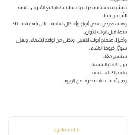
هنشوف نتيجة اضطراب ولخبطة علاقاتنا مع الآخرين.. خاصة
القُريبين مِننا..
وهنستعرض بعض أنواع وأشكال العلاقات، اللي مُهم تاخد بالك
منها، قبل فوات الأوان..
وأخيرًا.. هنفتح أبواب التغيير.. ونطُل من نوافذ الشفاء.. ونغزل
سويًّا.. خيوط الالتئام..
سنسير معًا..
بين الألغام النفسية..
والشِّراك العاطفية..
وفي أيدينا.. باقات نضرة.. من الورود..
نبيلة عبدالجواد