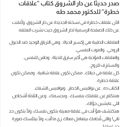
صدر حديثًا عن دار الشروق كتاب “علاقات
خطرة” للدكتور محمد طه
الآن علاقات خطرة في نسخته الجديدة عن دار الشروق، وأعلنت
عن ذلك الصفحة الرسمية لدار الشروق حيث نشرت مُعلقه:
العلاقات الطيبة هي إكسير الحياة.. وهي الترياق الوحيد ضد الذبول
الروحي.. والموت النفسي..
والعلاقات المؤذية هي أكبر سارق للحياة.. ودافن للنفس..
ومُستنزِف للروح..
كل علاقة في حياتك.. ممكن تكون علاقة شافية.. وممكن تكون
علاقة خطرة..
الكتاب ده.. عن نواقيس الخطر.. ونواميس الشفاء..
هنتكلم عن علاقتك بنفسك.. وبجسمك.. وعن الثلاثة أشخاص
اللي عايشين جوَّاك..
هتكتشف هوَّ أنت في علاقة معينة بتكون نفسك، ولَّا بتكون حد
تاني! واللي قُدامك بيتعامل معاك زي ما أنت، ولَّا بيلبِّسك صورة
حد غيرك!