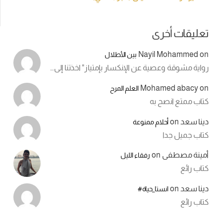
تعليقات أخرى
Nayil Mohammed
on
بين الأطلال
رواية مشوقة وعصية عن الإنكسار بإمتياز" اخذتنا إلى…
Mohamed abacy
on
العلم المرح
كتاب ممتع انصح به
دينا سعد
on
أحلام ممنوعة
كتاب جميل جدا
أمينة مصطفى
on
رفقاء الليل
كتاب رائع
دينا سعد
on
انستا_حياة#
كتاب رائع