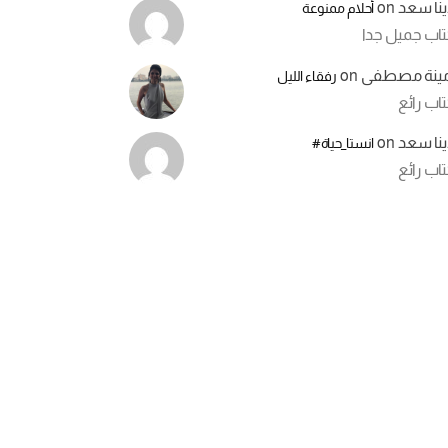
ينا سعد
on
أحلام ممنوعة
تاب جميل جدا
مينة مصطفى
on
رفقاء الليل
اب رائع
ينا سعد
on
انستا_حياة#
اب رائع