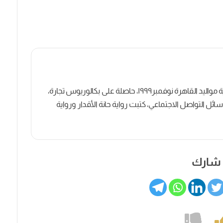
كاتبة روائية وصحفية مصرية مواليد القاهرة نوفمبر١٩٩٩، حاصلة على بكالوريوس تجارة،
ل التواصل الاجتماعي، كتبت رواية حانة الأقدار ورواية
شارك