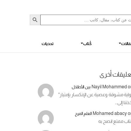
Sea
S
الات
كُتاب
تحديات
عليقات أخرى
Nayil Mohammed
o
بين الأطلال
اية مشوقة وعصية عن الإنكسار بإمتياز"
ذتنا إلى…
Mohamed abacy
o
العلم المرح
تاب ممتع انصح به