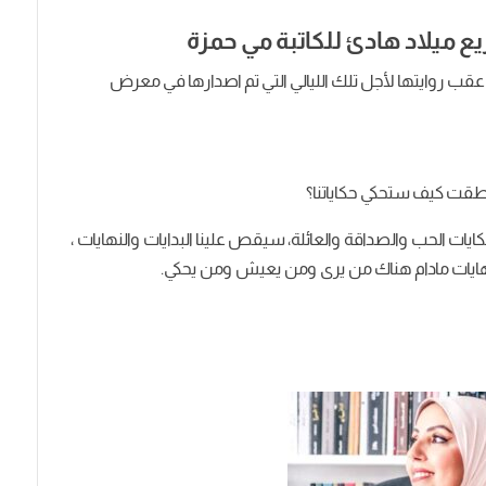
زيع ميلاد هادئ للكاتبة مي حمزة
مزة عقب روايتها لأجل تلك الليالي التي تم اصدارها في معرض
نطقت كيف ستحكي حكاياتنا؟
ايات الحب والصداقة والعائلة، سيقص علينا البدايات والنهايات ،
ياة نهايات مادام هناك من يرى ومن يعيش ومن يحكي.