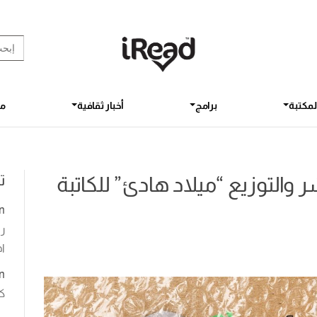
rch Button
earch
for:
لمكتبة
برامج
أخبار ثقافية
مق
ت
ر والتوزيع “ميلاد هادئ” للكاتبة
n
رو
اخ
n
ك