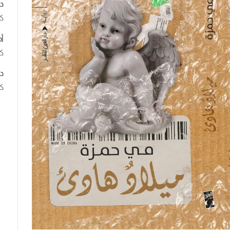
د
ك
أ
كت
د
كت