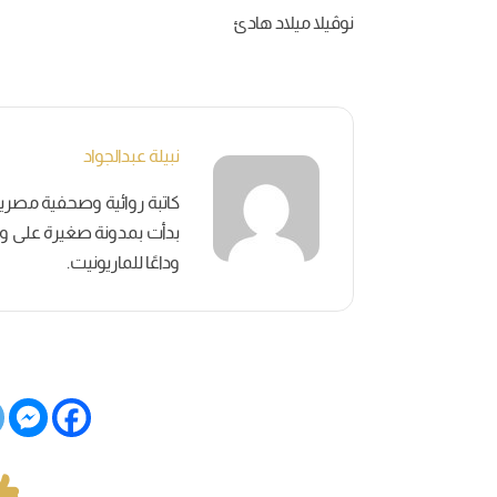
نوڤيلا ميلاد هادئ
نبيلة عبدالجواد
بدأت بمدونة صغيرة على وسائ
وداعًا للماريونيت.