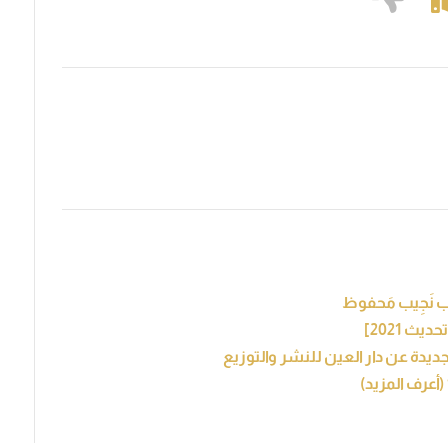
ُب نَجِيب مَحفوظ
ديدة عن دار العين للنشر والتوزيع
(أعرف المزيد)