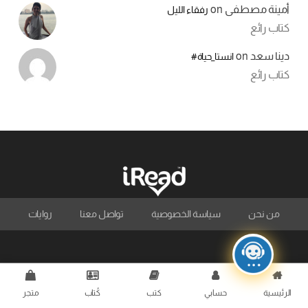
أمينة مصطفى
on
رفقاء الليل
كتاب رائع
دينا سعد
on
انستا_حياة#
كتاب رائع
من نحن
سياسة الخصوصية
تواصل معنا
روايات
الرئيسية
حسابي
كتب
كُتاب
متجر