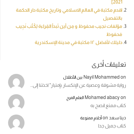
2021]
اقدم مكتبة في العالم الاسلامي وتاريخ مكتبة دار الحكمة
بالتفصيل
مؤلفات نجيب محفوظ و مِن أين تَبدأ القِراءة لِكُتُب نَجِيب
مَحفوظ
دليلك لأفضل ١٢ مكتبة في مدينة الإسكندرية
تعليقات أخرى
Nayil Mohammed
on
بين الأطلال
رواية مشوقة وعصية عن الإنكسار بإمتياز" اخذتنا إلى…
Mohamed abacy
on
العلم المرح
كتاب ممتع انصح به
دينا سعد
on
أحلام ممنوعة
كتاب جميل جدا