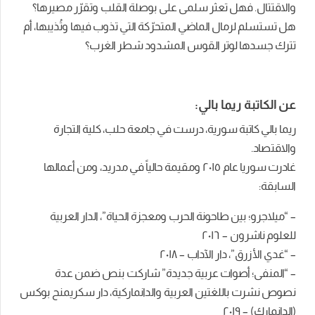
والاقتتال. فهل تعثر سلمى على بوصلة القلب وتقرّر مصيرها؟
هل تستسلم لرمال الماضي المتحرّكة التي تذوب فيها وتُذيبها، أم
تترك جسدها لوتر القوس المشدود شطر الغرب؟
عن الكاتبة ريما بالي:
ريما بالي كاتبة سورية، درست في جامعة حلب، كلية التجارة
والاقتصاد.
غادرت سوريا عام ٢٠١٥ ومقيمة حالياً في مدريد، ومن أعمالها
السابقة:
– “ميلاجرو؛ بين طاحونة الحرب ومعجزة الحياة”، الدار العربية
للعلوم ناشرون – ٢٠١٦
– “غدي الأزرق”، دار الآداب – ٢٠١٨
– “المنفى؛ أصوات عربية جديدة” شاركت بنص ضمن عدة
نصوص نشرت باللغتين العربية والدانماركية، دار سكريمنح بوكس
(الدانمارك) – ٢٠١٩