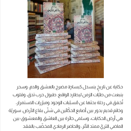
حكاية عن تاريخٍ ينسدل كبساطٍ مضرج بالعشق والدم، وسحر
ينبعث من طيّات الزمن ليطارد الواقع. طبول حرب تدق، وقلوب
تُخفق في رحلة بحثها عن مُسبّبات الوجود ومبرّرات الاستمرار،
وخاتم قديم يدور بين أصابع الحكّائين في شتّى بقاع الأرض. سوريّة
هي أرض الحكايات، وسلمى حائرة بين العاشق والمعشوق؛ بين
الماضي الثريّ ممتد الأثر، والحاضر الرمادي المخضّب بالفقد