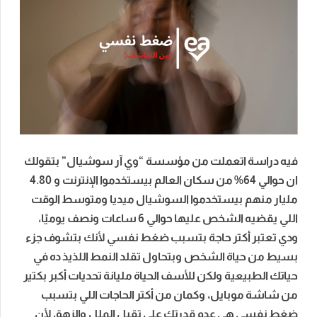
فيه دراسة اتعملت من مؤسسة “وي آر سوشيال” بتقولك
ان حوالي 64% من سكان العالم بيستخدموا الإنترنت و 4.80
مليار منهم بيستخدموا السوشيال ميديا ومتوسط الوقت
اللي يقضيه الشخص عليها حوالي 6 ساعات ونصف يوميًا،
ودي تعتبر أكتر حاجة بتسبب ضغط نفسي لأنك بتشوف جزء
بسيط من حياة الشخص وبتحاول تقلد النمط اللذيذ ده في
حياتك الطبيعية ولكن للأسف الحياة مليانة تحديات أكبر بكتير
من شاشة موبايل، وكمان من أكتر الحاجات اللي بتسبب
ضغط نفسي هي عدم قدرتك على تقبل الملل والزهق لأن