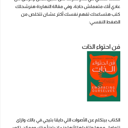
عادي أنك متعملش حاجة، وفي مقالة النهاردة هنرشحلك
كتب هتساعدك تفهم نفسك أكتر عشان تتخلص من
الضغط النفسي:
فن احتواء الذات
الكتاب بيتكلم عن الأصوات اللي دايمًا بتيجي في بالك وازاى
تتعامل معها وتتقبلها لأنها جزء لا يتجزأ منك وممكن تكون