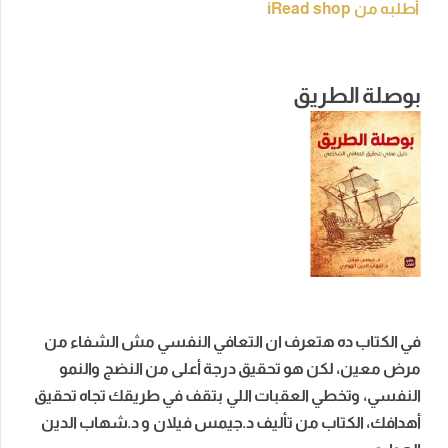
أطلبه من iRead shop
بوصلة الطريق
في الكتاب ده هتعرف ان التعافي النفسي مش الشفاء من
مرض معين، لكن هو تحقيق درجة أعلى من النضج والنمو
النفسي، وتخطي العقبات اللي بتقف في طريقك تجاه تحقيق
أهدافك، الكتاب من تأليف د.جيمس فيلان و د.شهاب الدين