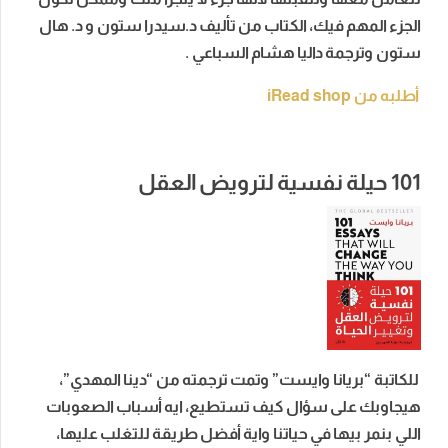
الجزء المهم فيك، الكتاب من تأليف د.سيدرا ستون و د. هال
ستون وترجمة داليا هشام السباعي .
أطلبه من iRead shop
101
حيلة نفسية لترويض العقل
للكاتبة “بريانا وايست” وتمت ترجمته من “دينا المهدي”،
هيجاوبك على سؤال كيف تستطيع، ايه أسباب الصعوبات
اللي بنمر بيها في حياتنا واية أفضل طريقة للتغلب عليها،