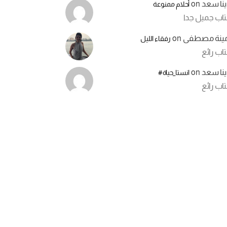
ينا سعد
on
أحلام ممنوعة
تاب جميل جدا
مينة مصطفى
on
رفقاء الليل
اب رائع
ينا سعد
on
انستا_حياة#
اب رائع