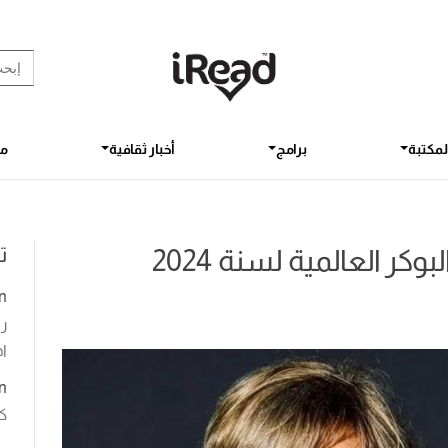
rch Button
earch
for:
لمكتبة
برامج
أخبار ثقافية
مق
ت
كر العالمية لسنة 2024
n
رو
اخ
n
ك