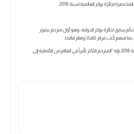
 سابق لجائزة بوكر الدولية، وهو أوّل مترجم بيفوز
 بما فيهم كُتب فرانز كافكا وهانز فالادا.
ووصفته صحيفة “ذا غارديان” في مقابلة معاه في سنة 2016 بإنه “المترجم الأكثر تأثيراً في العالم من الألمانية إلى