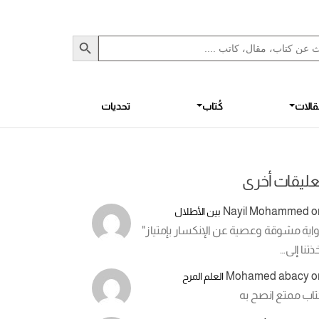
Sea
S
الات
كُتاب
تحديات
عليقات أخرى
Nayil Mohammed
o
بين الأطلال
اية مشوقة وعصية عن الإنكسار بإمتياز"
ذتنا إلى…
Mohamed abacy
o
العلم المرح
تاب ممتع انصح به