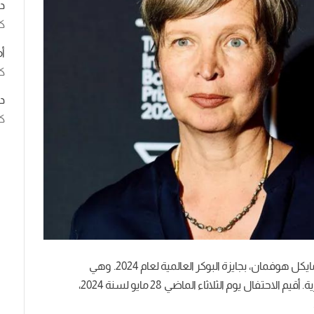
د
ك
أ
كت
د
كت
فازت رواية “كايروس” للكاتبة الألمانية جيني إربينبيك مايكل هوفمان، بجايزة البوكر العالمية لعام 2024. وهي
أعرق الجوائز الأدبية للأعمال المترجمة إلى اللغة الإنجليزية. أقيم الاحتفال يوم الثلاثاء الماضي 28 مايو لسنة 2024،