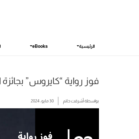
الرئيسية
eBooks
ا
فوز رواية “كايروس” بجائزة البو
بواسطة
أشرقت حاتم
30 مايو، 2024