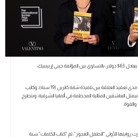
الجدير بالذكر إن قيمة الجايزة 50 ألف جنيه استرليني بما يعادل 63$ دولار، بالتساوي بين المؤلفة جيني إربينبيك،
الرواية أتكتبت بلغة الكاتبة الأم وهي الألمانية، ويتوضح مدى تعقيد العلاقة بين تلميذة شابة كاترين (19 سنة)، وكاتب
انينات، وبيمثل العاشقين المثالية المحطمة في ألمانيا الشرقية، وبتطرح
والقوة.
ت روايتها الأولى “الطفل العجوز”، ثم “كتاب الكلمات” سنة