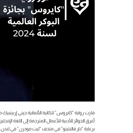
برعاية “دار فالنتينو” في متحف “تيت مودرن” في لندن.