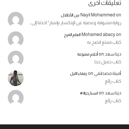
تعليقات أخرى
Nayil Mohammed
on
بين الأطلال
رواية مشوقة وعصية عن الإنكسار بإمتياز" اخذتنا إلى…
Mohamed abacy
on
العلم المرح
كتاب ممتع انصح به
دينا سعد
on
أحلام ممنوعة
كتاب جميل جدا
أمينة مصطفى
on
رفقاء الليل
كتاب رائع
دينا سعد
on
انستا_حياة#
كتاب رائع