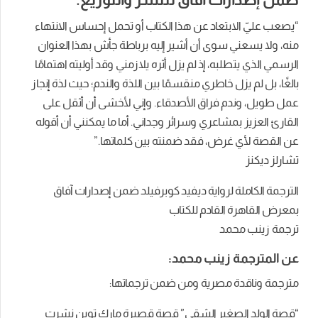
“يصعب عليّ الابتعاد عن هذا الكتاب أو تحمل إحساس الانتهاء
منه، ولا يسعني سوى أن أشير إليه برباطة جأش بهذا العنوان
الرسمي الذي يتطلبه، إذ لم يزل أثره يلازمني وقد أوليته اهتمامًا
بالغًا، بل لم يزل خاطري منقسمًا بين اللذة والندم؛ حيث لذة إنجاز
عمل طويل، وندم فراق الأصدقاء. وإني لأخشى أن أثقل على
القارئ العزيز بمشاعري وسرائر وجداني. أما ما يمكنني أن أقوله
عن القصة لأي غرض، فقد ضمنته بين كلماتها.”
تشارلز ديكنز
الترجمة الكاملة لرواية ديفيد كوبرفيلد ضمن إصدارات آفاق
بمعرض القاهرة القادم للكتاب
ترجمة زينب محمد
عن المترجمة زينب محمد:
مترجمة وناقدة مصرية ومن ضمن ترجماتها:
“قصة
الولد الصغير الشقي” قصة قصيرة
مارك توين نشرت