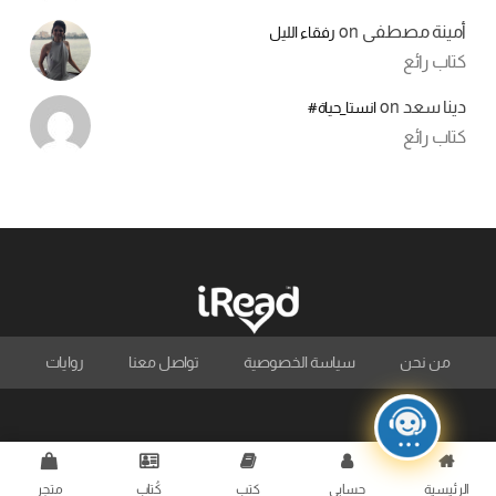
أمينة مصطفى
on
رفقاء الليل
كتاب رائع
دينا سعد
on
انستا_حياة#
كتاب رائع
من نحن
سياسة الخصوصية
تواصل معنا
روايات
الرئيسية
حسابي
كتب
كُتاب
متجر