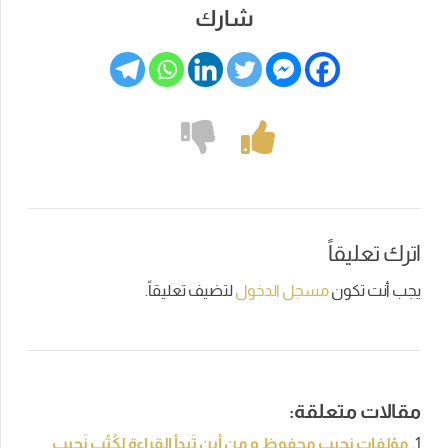
شارك
اترك تعليقاً
يجب أنت تكون
مسجل الدخول
لتضيف تعليقاً.
مقالات متعلقة:
مؤلفات نجيب محفوظ و مِن أين تَبدأ القِراءة لِكُتُب نَجِيب