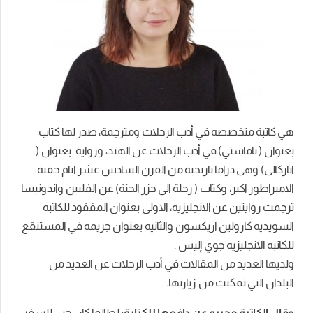
هي كاتبة متخصصه في أدب الرحلات ومترجمة، صدر لها كتاب
بعنوان ( ناماستي) في أدب الرحلات عن الهند، ورواية بعنوان (
اناركالي) وهي دراما تاريخية من القرن السادس عشر ايام حقبة
الامبراطور اكبر، وكتاب ( رحلة الى جزر الجنة) عن الفلبين واندونيسا
ترجمت روايتين عن الانجليزيه، الاولى بعنوان المفقود للكاتبه
السويديه كارولين اريكسون والثانيه بعنوان جريمه في المستنقع
للكاتبه الانجليزيه جوي إليس .
ولديها العديد من المقالات في أدب الرحلات عن العديد من
البلدان التي تمكنت من زيارتها.
وقال الكاتبة مجيبه عن دافعها للكتابة:
لطالما كان حبي للسفر