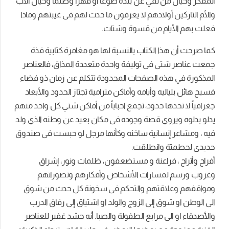
المفكر وخيال من نفي عن بلده طوعاً أو قهراً وظلماً وخيال الأب
والأم التاركين أولادهم لا يعرفون ما حدث لهم فى غيبتهم وماذا
فعلت بهم الأيام من قسوة وشتات.
كما صرحت أن هذا الكتاب بالنسبة لها هو مغامرة كتابية فذة
جمعت عناصر شتى فى توليفة واحدة متعددة المذاق، فالعناصر
المذكورة في هذه الصفحات المحدودة تتكلم عن زمان ذو فضاء
فسيح هائل بلياليه وأيامه وأماكن مترامية تجتاز الحدود والأبعاد
جغرافياً لا تحدها حدود، تجمع احباباً من أماكن شتي كل واحد منهم
يدلو بدلوه ويروي قصة وجوده فى مكان بعيد عن وطنه الذي ولد
فيه ، ومشاعر إنسانية ساخنه وكأنها مرجل لو حبست فى صندوق
حديدى لحطمتة وانطلقت.
أفراح وأتراح ، فراعنة و مستضعفون، ظلمات ونور، إشراق
وغروب ورسم لمسارات الأشخاص وأفكارهم وتصوراتهم
ومواقفهم وعلاقتهم والتحكم فى سخونة كل حدث من شوق
الى الوطن او شوق إلى الزوج والولد او اشتياق إلى رفاق الدرب
والأصدقاء او الى مرابع الطفولة والصبا. أنه حشد غفير للعناصر