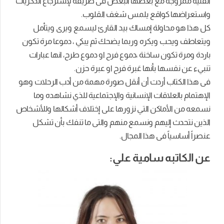
الفنية ممزوجة مع بعضها البعض فى طريقة لإسترجاع الذكريات
واستعراضها كواقع يلمس شغف القلوب.
كل هذا هو محاولة إمساك بيد القارئ ليسمع ويرى ويتأمل
ويتعاطف ويحب ويكره وربما يضحك ثم يبكي ، دموعا مرة تكون
باردة ومرة تكون ساخنة ،دموع فرح او دموع طرح، انها عبارات
تنبيء عن نفسها بأنها عَبرة فرح او عبرة حزن.
فى هذا الكتاب أردت أن أنقل صورة مهمة من أدب الرحلات وهو
الإهتمام بالعلاقات الإنسانية والإجتماعية للذي نشاهده وما
نسمعه من الأماكن التي نزورها على إختلاف أشكالها وللأشخاص
الذين نتحدث إليهم ونسمع منهم والتى ما تنفك بأن تشكل
عنصراً أساسياً فى هذا المجال.
عن الكاتبه سامية علي: