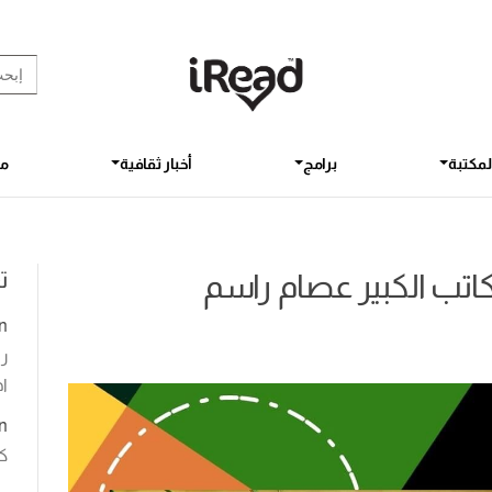
rch Button
earch
for:
لمكتبة
برامج
أخبار ثقافية
مق
ت
كاتب الكبير عصام راسم
n
رو
اخ
n
ك