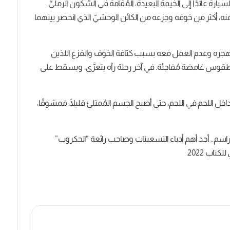
رة عائدًا إلى الخيمة البعيدة، المُقامة في السُّكون الرمليِّ
ه، أكثر من خوفه وجزعه من الكائن الوحشيّ الذي انحصر بينهما
هجره وعدم العمل معه بسبب كثافة الخوف والفزع اللذين
طقوس غامضة مُفاجئة. في آخر رحلة رآه يتعرَّى، ويسقط على
 اللحم في اللحم، حتى أصبح الجسم المُمتلئ قليلًا، مَمشوقًا،
 راسم.. أحد أهم أدباء التسعينات وصاحب رائعة “الحكروب”
اب 2022