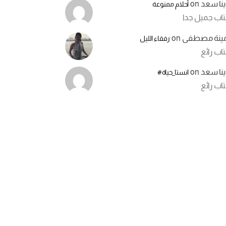
ينا سعد
on
أحلام ممنوعة
تاب جميل جدا
مينة مصطفى
on
رفقاء الليل
اب رائع
ينا سعد
on
انستا_حياة#
اب رائع