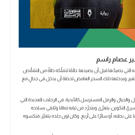
بير عصام راسم
التي يصيدُها قبل أن يصيدها. دائمًا تتملَّكه حالةٌ من التقمُّص
 تتغير ويدخلها ذلك السحر الغامض لحظة أن يدخل في جدالٍ مع
ل والجبال والرمل المسترسل كالأبدية. في الرحلات العديدة التي
يّ التكوين، يتعرَّى ويتجرَّد من ثيابه تمامًا ويُلقي بسلاحه
لى بطنه، أو سائرًا على أربع. وكان لون جلده يتغيَّر، فتكسوه