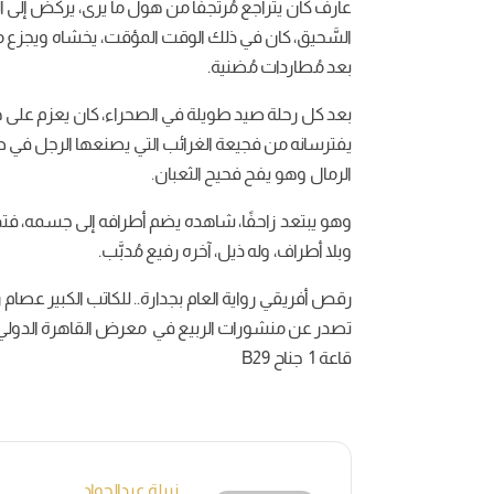
عارف كان يتراجع مُرتجفًا من هول ما يرى، يركض إلى السيا
السَّحيق، كان في ذلك الوقت المؤقت، يخشاه ويجزع من
بعد مُطاردات مُضنية.
بعد كل رحلة صيد طويلة في الصحراء، كان يعزم على 
يفترسانه من فجيعة الغرائب التي يصنعها الرجل في 
الرمال وهو يفح فحيح الثعبان.
وهو يبتعد زاحفًا، شاهده يضم أطرافه إلى جسمه، فتداخل
وبلا أطراف، وله ذيل، آخره رفيع مُدبَّب.
رقص أفريقي رواية العام بجدارة.. للكاتب الكبير عصام
تصدر عن منشورات الربيع في معرض القاهرة الدولي للكت
قاعة 1 جناح B29
نبيلة عبدالجواد