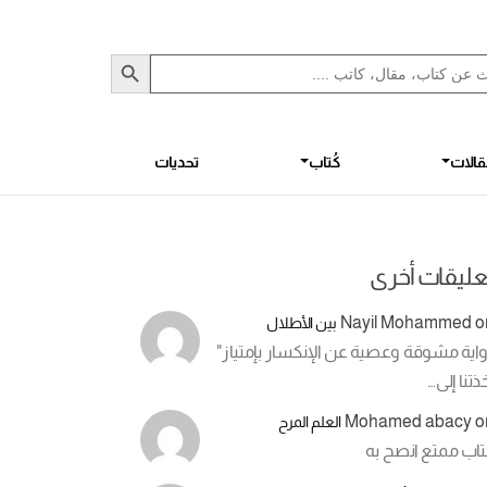
Sea
S
الات
كُتاب
تحديات
عليقات أخرى
Nayil Mohammed
o
بين الأطلال
اية مشوقة وعصية عن الإنكسار بإمتياز"
ذتنا إلى…
Mohamed abacy
o
العلم المرح
تاب ممتع انصح به