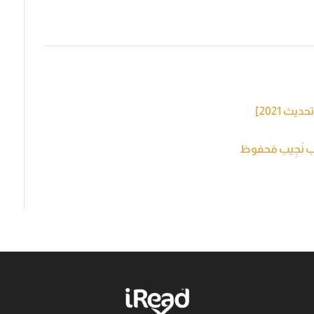
ُب نَجِيب مَحفوظ