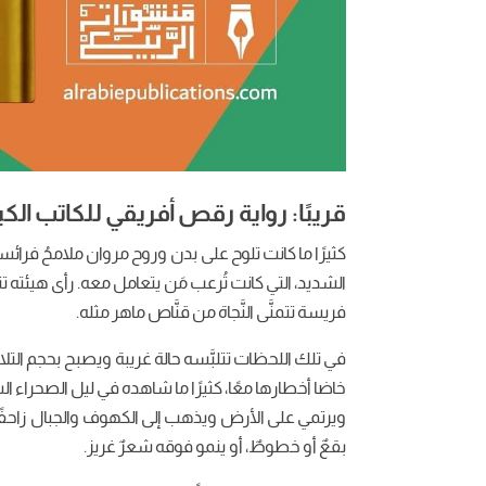
قريبًا: رواية رقص أفريقي للكاتب الك
كثيرًا ما كانت تلوح على بدن وروح مروان ملامحُ فرائسه 
الشديد، التي كانت تُرعب مَن يتعامل معه. رأى هيئته
فريسة تتمنَّى النَّجاة من قنَّاص ماهر مثله.
في تلك اللحظات تتلبَّسه حالة غريبة ويصبح بحجم التلا
خاضا أخطارها معًا، كثيرًا ما شاهده في ليل الصحراء السر
ويرتمي على الأرض ويذهب إلى الكهوف والجبال زاحفًا ع
بقعٌ أو خطوطٌ، أو ينمو فوقه شعرٌ غريز.