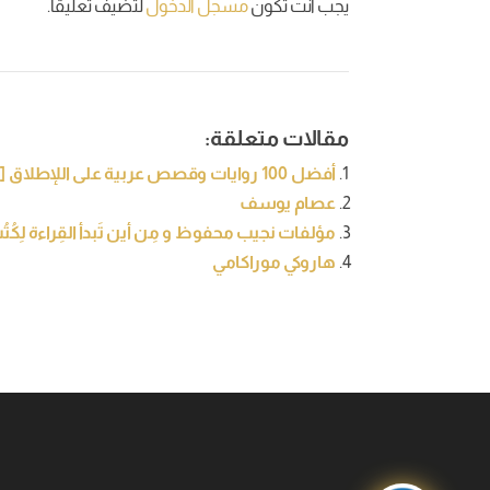
يجب أنت تكون
مسجل الدخول
لتضيف تعليقاً.
مقالات متعلقة:
أفضل 100 روايات وقصص عربية على اللإطلاق [تحديث 2021]
عصام يوسف
مؤلفات نجيب محفوظ و مِن أين تَبدأ القِراءة لِكُت
هاروكي موراكامي