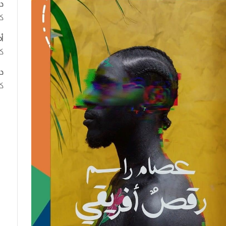
د
ك
أ
كت
د
كت