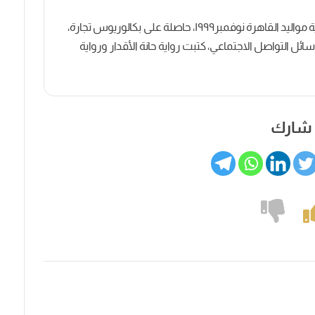
كاتبة روائية وصحفية مصرية مواليد القاهرة نوفمبر١٩٩٩، حاصلة على بكالوريوس تجارة،
ل التواصل الاجتماعي، كتبت رواية حانة الأقدار ورواية
شارك