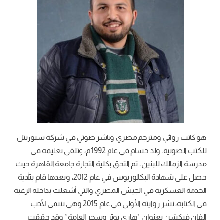
هو كاتب روائي ومترجم مصري وناشر صوتي في شركة ستوريتل
للكتب الصوتية. ولد حسام في عام 1992م، وتلقى تعليمه في
مدرسة الزمالك للبنين.. ثم التحق بكلية التجارة جامعة القاهرة حيث
حصل على شهادة البكالوريوس في عام 2012، وبعدها قام بتأدية
الخدمة العسكرية في الجيش المصري والتي أشعلت بداخله الرغبة
في الكتابة، نشر روايته الأولى في عام 2015 وهي تنتمي لأدب
الفان فيكشن بعنوان “هاري بوتر وسحر العامة” وقد حققت