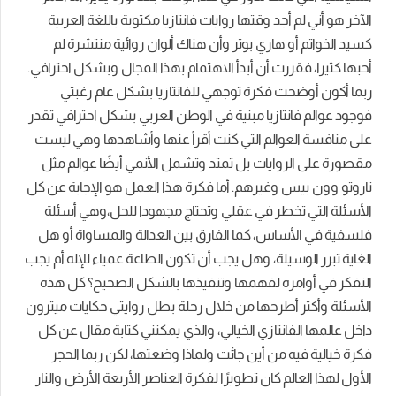
الآخر هو أني لم أجد وقتها روايات فانتازيا مكتوبة باللغة العربية
كسيد الخواتم أو هاري بوتر وأن هناك ألوان روائية منتشرة لم
أحبها كثيرا، فقررت أن أبدأ الاهتمام بهذا المجال وبشكل احترافي.
ربما أكون أوضحت فكرة توجهي للفانتازيا بشكل عام رغبتي
فوجود عوالم فانتازيا مبنية في الوطن العربي بشكل احترافي تقدر
على منافسة العوالم التي كنت أقرأ عنها وأشاهدها وهي ليست
مقصورة على الروايات بل تمتد وتشمل الأنمي أيضًا عوالم مثل
ناروتو وون بيس وغيرهم. أما فكرة هذا العمل هو الإجابة عن كل
الأسئلة التي تخطر في عقلي وتحتاج مجهودا للحل،وهي أسئلة
فلسفية في الأساس، كما الفارق بين العدالة والمساواة أو هل
الغاية تبرر الوسيلة، وهل يجب أن تكون الطاعة عمياء للإله أم يجب
التفكر في أوامره لفهمها وتنفيذها بالشكل الصحيح؟ كل هذه
الأسئلة وأكثر أطرحها من خلال رحلة بطل روايتي حكايات ميترون
داخل عالمها الفانتازي الخيالي، والذي يمكنني كتابة مقال عن كل
فكرة خيالية فيه من أين جائت ولماذا وضعتها، لكن ربما الحجر
الأول لهذا العالم كان تطويرًا لفكرة العناصر الأربعة الأرض والنار