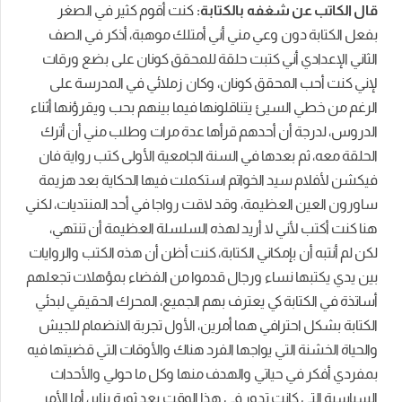
قال الكاتب عن شغفه بالكتابة:
كنت أقوم كثير في الصغر
بفعل الكتابة دون وعي مني أني أمتلك موهبة، أذكر في الصف
الثاني الإعدادي أني كتبت حلقة للمحقق كونان على بضع ورقات
لإني كنت أحب المحقق كونان، وكان زملائي في المدرسة على
الرغم من خطي السيئ يتناقلونها فيما بينهم بحب ويقرؤنها أثناء
الدروس، لدرجة أن أحدهم قرأها عدة مرات وطلب مني أن أترك
الحلقة معه، ثم بعدها في السنة الجامعية الأولى كتب رواية فان
فيكشن لأفلام سيد الخواتم استكملت فيها الحكاية بعد هزيمة
ساورون العين العظيمة، وقد لاقت رواجا في أحد المنتديات، لكني
هنا كنت أكتب لأني لا أريد لهذه السلسلة العظيمة أن تنتهي،
لكن لم أنتبه أن بإمكاني الكتابة، كنت أظن أن هذه الكتب والروايات
بين يدي يكتبها نساء ورجال قدموا من الفضاء بمؤهلات تجعلهم
أساتذة في الكتابة كي يعترف بهم الجميع، المحرك الحقيقي لبدئي
الكتابة بشكل احترافي هما أمرين، الأول تجربة الانضمام للجيش
والحياة الخشنة التي يواجها الفرد هناك والأوقات التي قضيتها فيه
بمفردي أفكر في حياتي والهدف منها وكل ما حولي والأحداث
السياسية التي كانت تدور في هذا الوقت بعد ثورة يناير، أما الأمر