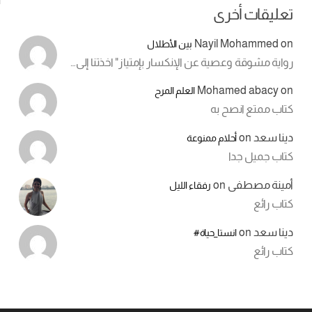
تعليقات أخرى
Nayil Mohammed
on
بين الأطلال
رواية مشوقة وعصية عن الإنكسار بإمتياز" اخذتنا إلى…
Mohamed abacy
on
العلم المرح
كتاب ممتع انصح به
دينا سعد
on
أحلام ممنوعة
كتاب جميل جدا
أمينة مصطفى
on
رفقاء الليل
كتاب رائع
دينا سعد
on
انستا_حياة#
كتاب رائع