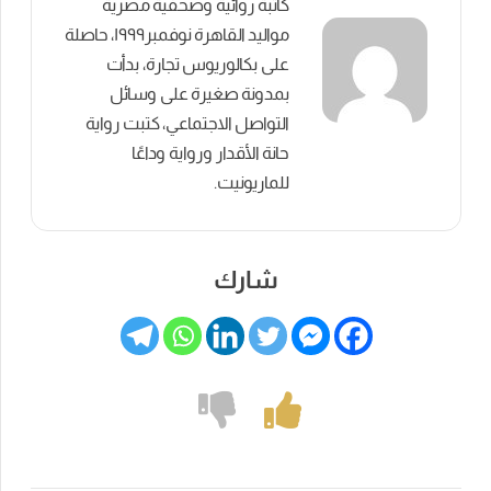
كاتبة روائية وصحفية مصرية
مواليد القاهرة نوفمبر١٩٩٩، حاصلة
على بكالوريوس تجارة، بدأت
بمدونة صغيرة على وسائل
التواصل الاجتماعي، كتبت رواية
حانة الأقدار ورواية وداعًا
للماريونيت.
شارك