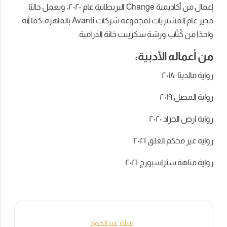
إعمال من أكاديمية
Change
البريطانية عام ٢٠٢٠، ويعمل حاليًا
مدير عام المشتريات لمجموعة شركات
Avanti
بالقاهرة، كما أنه
واحدًا من كُتّاب ورشة سكريبت خانة الدرامية.
من أعماله الأدبية:
رواية مالديتا ٢٠١٨
رواية المصل ٢٠١٩
رواية ارض الجراد ٢٠٢٠
رواية غير محكم الغلق ٢٠٢١
رواية متاهة ستراسبورج ٢٠٢١
نبيلة عبدالجواد