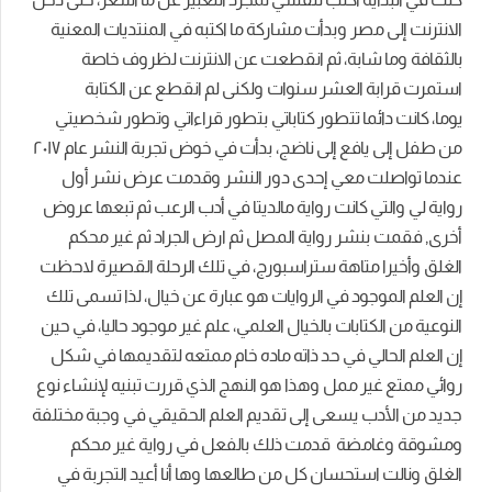
الانترنت إلى مصر وبدأت مشاركة ما اكتبه في المنتديات المعنية
بالثقافة وما شابة،
ثم انقطعت عن الانترنت لظروف خاصة
استمرت قرابة العشر سنوات ولكنى لم انقطع عن الكتابة
يوما،
كانت دائما تتطور
كتاباتي
بتطور
قراءاتي
وتطور
شخصيتي
من طفل
إلى
يافع
إلى
ناضج، بدأت
في
خوض تجربة النشر عام ٢٠١٧
عندما تواصلت
معي
إحدى
دور النشر
وقدمت عرض نشر أول
رواية لي والتي كانت رواية مالديتا في أدب الرعب ثم تبعها عروض
أخرى, فقمت بنشر رواية المصل ثم ارض الجراد ثم غير محكم
الغلق وأخيرا متاهة ستراسبورج، في تلك الرحلة القصيرة لاحظت
إن العلم الموجود في الروايات هو عبارة عن خيال، لذا تسمى تلك
النوعية من الكتابات بالخيال العلمي، علم غير موجود حاليا، في حين
إن العلم الحالي في حد ذاته ماده خام ممتعه لتقديمها في شكل
روائي ممتع غير ممل وهذا هو النهج الذي قررت تبنيه لإنشاء نوع
جديد من الأدب يسعى إلى تقديم العلم الحقيقي في وجبة مختلفة
ومشوقة وغامضة قدمت ذلك بالفعل في رواية غير محكم
الغلق ونالت استحسان كل من طالعها وها أنا أعيد التجربة في