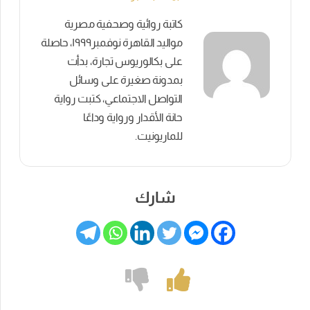
كاتبة روائية وصحفية مصرية
مواليد القاهرة نوفمبر١٩٩٩، حاصلة
على بكالوريوس تجارة، بدأت
بمدونة صغيرة على وسائل
التواصل الاجتماعي، كتبت رواية
حانة الأقدار ورواية وداعًا
للماريونيت.
شارك