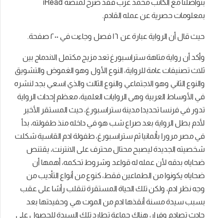
بتواصلنا مع الكاتب محمد عزب فقد صرح لمنصة iRead
بمعلومات حصرية عن عمله القادم.
حيث قال أن الرواية عبارة عن ١٦ فصل وجاءت في ٢٠٠ صفحة.
وأكد أن رواية متاهة ستراسبورغ
تعد مزيج مكتمل الاندماج بين
ثلاث تصنيفات عامة للرواية،
النوع الأول وهو الغموض والتشويق
والنوع الثاني وهو الاجتماعي والنوع الثالث والذي اسعي بجد لنشره
في الأوساط العربية وهى الروايات العلمية، معظم إحداث الرواية
تدور في فرنسا تحديدا مدينة ستراسبورغ، حيث المستقر الأخير
لأدم بطل الرواية بعد صراع شب هو في داخله منذ طفولته، بدأ
في مصر مرورا بألمانيا ثم ستراسبورغ، طفولة ادم القاسية شكلت
شخصيته الجديدة ليصبح محتال محترف على الانترنت، يقتنص
ضحاياه بدقه لأن عمله له قواعد وشروط تحكمه، أهمها
أ
ن
ضحاياه يكونوا من
الطماعين فقط، كنوع من أنواع التأديب من
وجه نظر ادم، ولكن تلك الحياة المستقرة تنقلب رأسًا على عقب
بسبب سيدة مسنة
أنقذها
ادم من الموت
هي وحفيدتها
بعد
حادث تصادم وفرار،
هناك جماعة تطارد تلك السيدة للحصول على