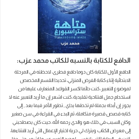
الدافع للكتابة بالنسبه للكاتب محمد عزب:
الدافع
الأول
للكتابة كان دوما
دافع فطرى، لاحظته في المرحلة
الابتدائية إثناء كتابة الفرض المنزلي،
تحديدا
القسم المخصص
لموضوع
التعبير، كنت دائما اكسر القواعد المتعارف عليها من
استخدام جمل افتتاحية تقليدية، كنت اشعر إن ما أريد التعبير عنه لا
يجوز إن أبداه بجملة لم تخطها يداي , تطور الأمر فيما بعد , إلى
كتابه قصص قصيرة متكاملة، ثم البدء في القراءة في سن صغير
وكان السبب في ذلك هو والدي رحمه الله، حيث كان يصطحبني
إلى معرض الكتاب
ويترك لي حرية اختيار الإعمال التي أريد اقتناءها،
كنت في البداية اكتب ل
نفسي لمجرد التعبير عن ما اشعر،
حتى دخل