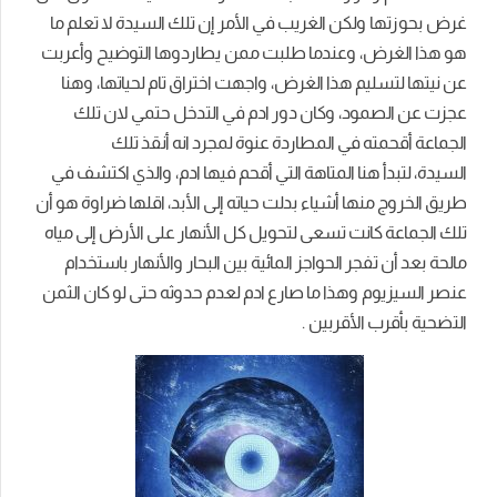
غرض بحوزتها ولكن الغريب في الأمر إن تلك السيدة لا تعلم ما
هو هذا الغرض، وعندما طلبت ممن يطاردوها التوضيح
وأعربت
عن نيتها لتسليم هذا الغرض، واجهت اختراق تام لحياتها، وهنا
عجزت عن الصمود، وكان دور ادم في التدخل
حتمي لان تلك
الجماعة
أقحمته
في
المطاردة عنوة لمجرد انه
أنقذ
تلك
السيدة،
لتبدأ
هنا المتاهة التي أقحم فيها ادم، والذي اكتشف في
طريق الخروج منها أشياء بدلت حياته إلى الأبد، اقلها ضراوة هو أن
تلك الجماعة
كانت
تسعى لتحويل كل الأنهار على الأرض إلى مياه
مالحة بعد أن تفجر الحواجز المائية بين البحار والأنهار باستخدام
عنصر السيزيوم
وهذا ما صارع ادم لعدم حدوثه حتى لو كان الثمن
التضحية بأقرب الأقربين
.