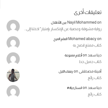
تعليقات أخرى
Nayil Mohammed
on
بين الأطلال
رواية مشوقة وعصية عن الإنكسار بإمتياز" اخذتنا إلى…
Mohamed abacy
on
العلم المرح
كتاب ممتع انصح به
دينا سعد
on
أحلام ممنوعة
كتاب جميل جدا
أمينة مصطفى
on
رفقاء الليل
كتاب رائع
دينا سعد
on
انستا_حياة#
كتاب رائع