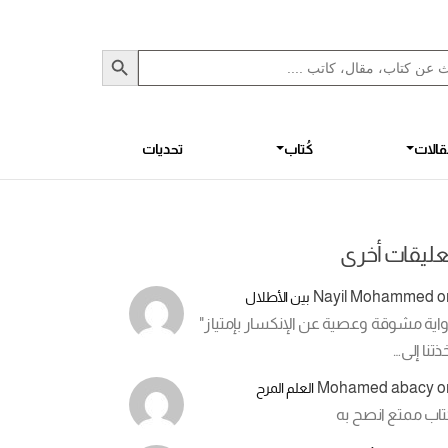
Sea
S
الات
كُتاب
تحديات
عليقات أخرى
Nayil Mohammed
o
بين الأطلال
اية مشوقة وعصية عن الإنكسار بإمتياز"
ذتنا إلى…
Mohamed abacy
o
العلم المرح
تاب ممتع انصح به