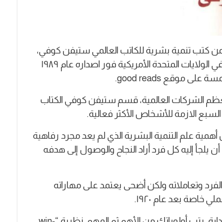
من كتب تنمية بشرية للكاتب العالمي ستيفن كوفي،
بيعت منه خمسة عشر مليون نسخة فقط في الولايات المتحدة الأمريكية فور اصداره عام ١٩٨٩
موقع good reads.
عظم الشركات العالمية،
قسم ستيفن كوفي الكتاب
السبع الازمة للأشخاص الأكثر فعالية.
مية علم التنمية البشرية الذي لم يعد مجرد رفاهية
ن يلجأ إليه كل فرد أراد النجاح والوصول إلى هدفه
الفرد وتعاملاته ولكن أضحى يعتمد على مهاراته
 خاصة بعد عام ١٩٢٠.
“خليك مبادر، ضع النهاية في ذهنك من البداية، رتب أولوياتك من الأهم ثم المهم، نظرية “win-