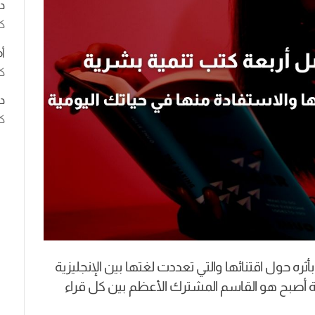
د
ك
أ
كت
د
كت
ثره حول اقتنائها والتي تعددت لغتها بين الإنجليزية
رية أصبح هو القاسم المشترك الأعظم بين كل قراء