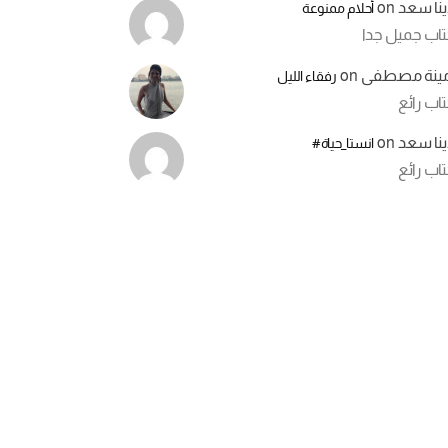
ينا سعد
on
أحلام ممنوعة
تاب جميل جدا
مينة مصطفى
on
رفقاء الليل
اب رائع
ينا سعد
on
انستا_حياة#
اب رائع