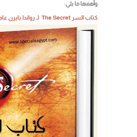
وأهمها ما يلي:
كتاب السر The Secret لـ
رواندا بايرن عام 006