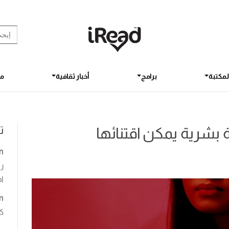
rch Button
earch
for:
لمكتبة
برامج
أخبار ثقافية
مق
ت
 بشرية يمكن اقتنائها
n
رو
اخ
n
ك