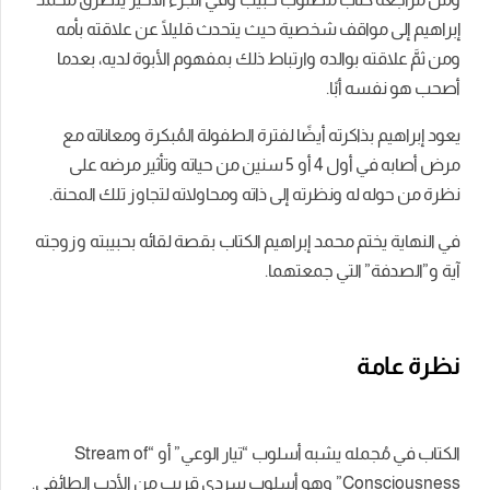
إبراهيم إلى مواقف شخصية حيث يتحدث قليلًا عن علاقته بأمه
ومن ثمَّ علاقته بوالده وارتباط ذلك بمفهوم الأبوة لديه، بعدما
أصحب هو نفسه أبًا.
يعود إبراهيم بذاكرته أيضًا لفترة الطفولة المُبكرة ومعاناته مع
مرض أصابه في أول 4 أو 5 سنين من حياته وتأثير مرضه على
نظرة من حوله له ونظرته إلى ذاته ومحاولاته لتجاوز تلك المحنة.
في النهاية يختم محمد إبراهيم الكتاب بقصة لقائه بحبيبته وزوجته
آية و”الصدفة” التي جمعتهما.
نظرة عامة
الكتاب في مُجمله يشبه أسلوب “تيار الوعي” أو “Stream of
Consciousness” وهو أسلوب سردي قريب من الأدب الطائفي.