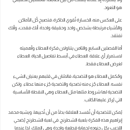
هو التعود.
على العكس منه، الخسارة تُقوي الذاكرة، فتصبح كُل الأماكن
والأشياء مرتبطة بشخصٍ واحد وحقيقة واحدة: أنك فقدت، وأنك
تفتقد.
أما الفصلين السابع والثامن يتناولان فكرة العطاء وأهميته
لاستمرار أي علاقة. العطاء في أبسط تفاصيل الحياة. العطاء
لغرض العطاء فقط.
ومُكمل العطاء هو التضحية، فالاثنان في قلبهم يعنيان الشيء
نفسه. العطاء جُزء منه تضحية والتضحية جُزء منها عطاء. ولكن
التضحية لها شروط مثلها مثل العطاء وهي النقطة الأساسية
التي يُركز عليها الكاتب.
يُمكن للتضحية أن تُفسد العلاقة بدلًا من أن تُحييها، ويشبه محمد
إبراهيم هذه الفكرة بلعبة الشطرنج. في لعبة الشطرنج يُضحي
اللاعب بكل جنوده لحماية قطعة واحدة وهي الملك. لذا عندما