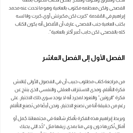
الفصحى ولكن معظمه مكتوب بالعامية وهو ما تحدث عنه محمد
إبراهيم في المُقدمة “كبرت لكن مكبرتش أوي، كبرت وانا لسه
بكتب العامية جنب الفصحى، عارف أن الأفضل أنه يكون الكتاب
كله بالفصحى، لكن حابب أعبر أكتر بالعامية”.
الفصل الأول إلى الفصل العاشر
من مراجعة كتاب مطلوب حبيب أن في الفصول الأولى يُناقش
فكرة التأقلم، ومدى الاستنزاف العقلي والنفسي الذي ينتج عن
فكرة “الروتين” والتعود لمجرد أنه لا يوجد سوى ذلك الاختيار. على
رغم من حقيقة أننا من نصنع الاختيار، ونحن أيضًا مَن نَصنع التأقلم.
ويربط إبراهيم هذه الفكرة بأفكار شائعة في مجتمعاتنا، جُمل أو
أمثال نُكررها دون وعي منا بمدى زيفها مثل “خُد اللي يحبك