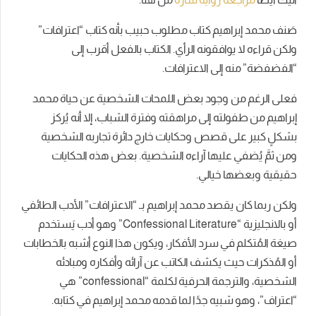
صَنف محمد إبراهيم كتاب مطلوب حبيب بأنه كتاب “اعترافات”
ولكن قراءه لا يوافقونه الرأي. الكتاب بالفعل أقرب إلى
“الفضفضة” منه إلى الاعترافات.
فعلى الرغم من وجود بعض اللمحات الشخصية عن حياة محمد
إبراهيم من طفولته إلى مراهقته وفترة الشباب، إلا أنه يُركز
بشكلٍ كبير على قصص وحكايات خارج دائرة تجاربه الشخصية
ومن ثمَّ يُضفي عليها آراءه الشخصية. بعض هذه الحكايات
حقيقية وبعضها خيالي.
ولكن ربما كان يقصد محمد إبراهيم بـ “الاعترافات” الأدب الطائفي
أو بالانجليزية “Confessional Literature” وهو أدب يَستخدم
صيغة المُتكلم في سرد الأفكار، ويكون هذا النوع أشبه بالخطابات
أو المُذكرات حيث يكشف الكاتب عن آرائه وأفكاره ومبادئه
الشخصية، والترجمة الحرفية لكلمة “confessional” هي
“اعتراف”، وهو شبيه جدًا لما قدمه محمد إبراهيم في كتابه.