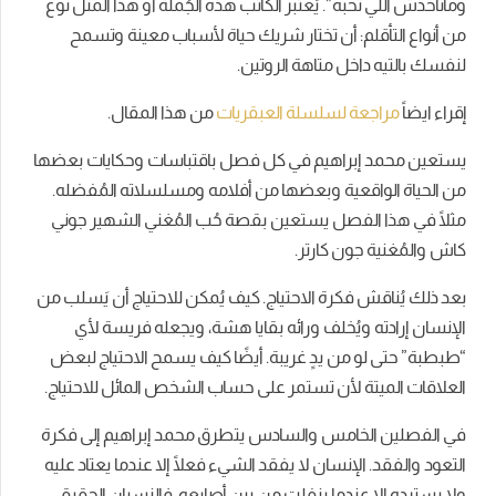
وماتاخدش اللي تحبه”. يَعتبر الكاتب هذه الجُملة أو هذا المثل نوع
من أنواع التأقلم: أن تختار شريك حياة لأسباب معينة وتسمح
لنفسك بالتيه داخل متاهة الروتين.
إقراء ايضاً
مراجعة لسلسلة العبقريات
من هذا المقال.
يستعين محمد إبراهيم في كل فصل باقتباسات وحكايات بعضها
من الحياة الواقعية وبعضها من أفلامه ومسلسلاته المُفضله.
مثلًا في هذا الفصل يستعين بقصة حُب المُغني الشهير جوني
كاش والمُغنية جون كارتر.
بعد ذلك يُناقش فكرة الاحتياج. كيف يُمكن للاحتياج أن يَسلب من
الإنسان إرادته ويُخلف ورائه بقايا هشة، ويجعله فريسة لأي
“طبطبة” حتى لو من يدٍ غريبة. أيضًا كيف يسمح الاحتياج لبعض
العلاقات الميتة لأن تستمر على حساب الشخص المائل للاحتياج.
في الفصلين الخامس والسادس يتطرق محمد إبراهيم إلى فكرة
التعود والفقد. الإنسان لا يفقد الشيء فعلًا إلا عندما يعتاد عليه
ولا يسترده إلا عندما ينفلت من بين أصابعه. فالنسيان الحقيقي