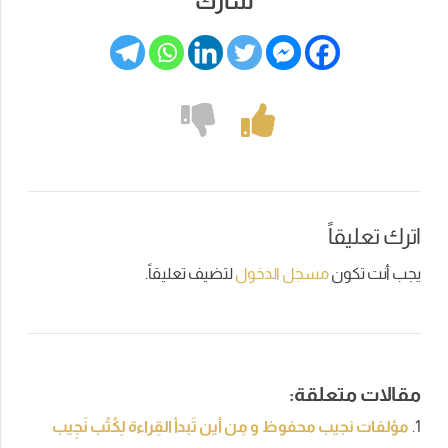
شارك
اترك تعليقاً
يجب أنت تكون
مسجل الدخول
لتضيف تعليقاً.
مقالات متعلقة:
مؤلفات نجيب محفوظ و مِن أين تَبدأ القِراءة لِكُتُب نَجِيب