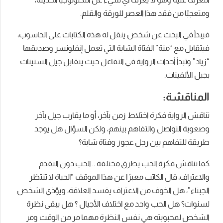
ومتعجبًا من فقد هذا العصر للورقة والقلم.
فيبدأ في البحث عن شخص ينقل له هذه الكتابات على الحاسوب،
فيتقابل مع “منة” الفتاة الشابة التي تعمل إنفلونسر وصديقها
“زياد” وتبدأ أحداث الرواية في التفاعل حيث يتقابل جيل الستينات
بجيل الألفينات.
المناقشة:
تناقش الرواية فكرة اختلاط زمن بآخر، أو ما يقارب جيل بآخر
وصعوبة التواصل والتفاهم بينهم، ولكن السؤال هل يوجد
طريقة للتفاهم بين رجل عجوز وفتاة شابة؟
كما تناقش فكرة الحب بطرق مختلفة .. الحب دون التقدم
والاعتراف، قال الكاتب معبرًا عن هذا الموقف “الحياة لا تنتظر
الجبناء”، هل الخوف من الاعتراف يفسد العلاقة، ويؤذي الشخص
لسنوات؟ هل الحب واحد مع اختلاف الأجيال ؟ هل يبقى نظرة
الشخص لمحبوبته هي نفس النظرة مهما مر من الوقت ومر