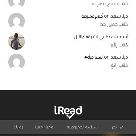
كتاب ممتع انصح به
دينا سعد
on
أحلام ممنوعة
كتاب جميل جدا
أمينة مصطفى
on
رفقاء الليل
كتاب رائع
دينا سعد
on
انستا_حياة#
كتاب رائع
من نحن
سياسة الخصوصية
تواصل معنا
روايات