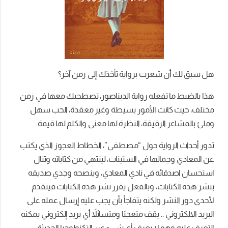
هل سبق لك أن شعرت برواية تأخذك إلى زمن آخر؟
هذا بالضبط ما تفعله رواية الديناصور، تصطحبك معها في زمن
مختلف، حيث كانت الأمور بسيطة وغير معقدة، الحب سهل
وملئ بالمشاعر الرقيقة، النظرة لها معنى والكلم لها قيمة.
تدور أحداث الرواية حول “مصطفى”، الخطاط العجوز الذي يكتب
عن المعادي وجمالها في الستينات، لينتهي من كتاباته وتنال
استحسان اصدقائه في نادي المعادي، وينصحه وجدي صديقه
بنشر هذه الكتابات، وبالفعل يقرر نشر هذه الكتابات فيتقدم
لأحدى دور النشر ولكنه يتفاجأ بأن يجب عليه إرسال عمله على
البريد الالكتروني .. يقف متعجبًا ومتسائلاً أي بريد إلكتروني يمكنه
التعرف عليه وهو لا يعرف أي شيء عن التكنولوجيا الحديثة،