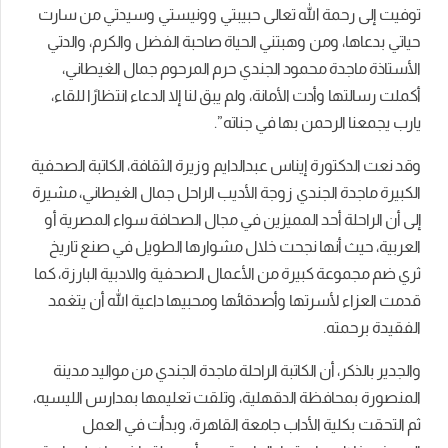
توفيت إلى رحمة الله تعالى حبيبتي وونيستي وسيدتي من سارت
حياتي بدعاها، ومن وهبتني الحياة صاحبة الفضل والكرم، والدتي
الأستاذة ماجدة محمود الجندي حرم المرحوم جمال الغيطاني،
أكملت رسالتها وأدت الأمانة، ولم يبق لنا إلا الدعاء انتظارًا للقاء،
يارب يجمعنا الرحمن بها في جناته”.
وقد نعت الدكتورة إيناس عبدالدايم وزيرة الثقافة، الكاتبة الصحفية
الكبيرة ماجدة الجندي زوجة الأديب الراحل جمال الغيطاني، مشيرة
إلى أن الراحلة أحد المميزين في مجال الصحافة سواء المصرية أو
العربية، حيث أنها نجحت خلال مشوارها الطويل في صنع تاريخ
ثري ضم مجموعة كبيرة من الأعمال الصحفية والادبية البارزة، كما
قدمت العزاء لأسرتها وأصدقائها ومحبيها داعية الله أن يتغمد
الفقيدة برحمته.
والجدير بالذكر، أن الكاتبة الراحلة ماجدة الجندي من مواليد مدينة
المنصورة بمحافظة الدقهلية، وتلقت تعليمها بمدارس الليسيه،
ثم التحقت بكلية الأداب جامعة القاهرة، وبدأت في العمل