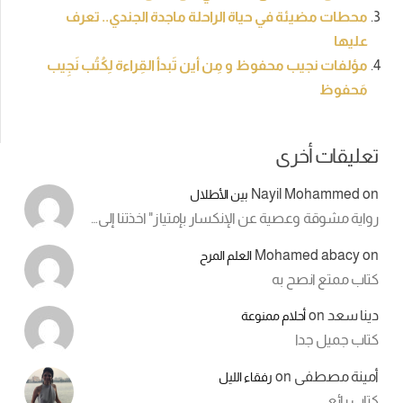
محطات مضيئة في حياة الراحلة ماجدة الجندي.. تعرف
عليها
مؤلفات نجيب محفوظ و مِن أين تَبدأ القِراءة لِكُتُب نَجِيب
مَحفوظ
تعليقات أخرى
Nayil Mohammed
on
بين الأطلال
رواية مشوقة وعصية عن الإنكسار بإمتياز" اخذتنا إلى…
Mohamed abacy
on
العلم المرح
كتاب ممتع انصح به
دينا سعد
on
أحلام ممنوعة
كتاب جميل جدا
أمينة مصطفى
on
رفقاء الليل
كتاب رائع