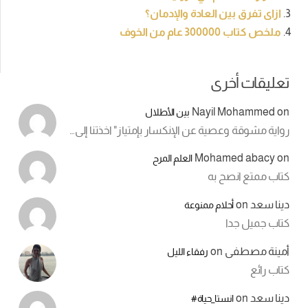
ازاى تفرق بين العادة والإدمان؟
ملخص كتاب 300000 عام من الخوف
تعليقات أخرى
Nayil Mohammed
on
بين الأطلال
رواية مشوقة وعصية عن الإنكسار بإمتياز" اخذتنا إلى…
Mohamed abacy
on
العلم المرح
كتاب ممتع انصح به
دينا سعد
on
أحلام ممنوعة
كتاب جميل جدا
أمينة مصطفى
on
رفقاء الليل
كتاب رائع
دينا سعد
on
انستا_حياة#