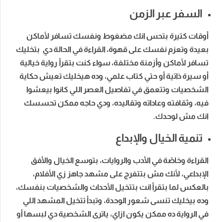
السفر عبر الزمن
أوقات كتيرة بتحس انك مضغوط ونفسك تسافر لأماكن
بعيدة وتعزم نفسك على قهوة، القراءة في الحالة دي بتخليك
تسافر لأماكن وأزمنة مختلفة، سواء كنت بتقرأ رواية خيالية
أو سيرة ذاتية أو حتي كتاب علمي، وده هيخليك تعيش حكاية
الشخصيات وتتعمق في تفاصيل العصر اللي كانوا بيعشوا
فيه، وثقافته وعاداته وتقاليده، ودي حاجه ممكن تحسسك
انك مش لوحدك.
تنمية الخيال والإبداع
القراءة وخاصًة في الأدب والروايات، بتوسع الخيال والأفق
الإبداعي، لأنك مش بتتفرج على مشهد جاهز زي الأفلام،
بالعكس لما بتقرأ انت بتتخيل الأحداث والشخصيات بنفسك،
وده بيخليك تنسى شعور الوحدة، وتبدأ تتخيل المشهد اللي
في الرواية ده ممكن يكون ازاي، ياترى الشخصية دي لبسها أو