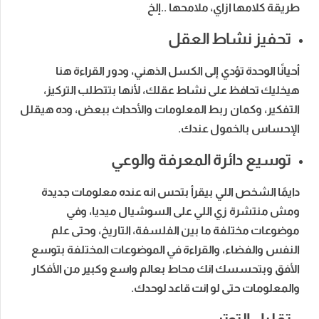
طريقة كلامها ازاي، ملامحها ..إلخ
تحفيز نشاط العقل
أحيانًا الوحدة تؤدي إلى الكسل الذهني، ودور القراءة هنا
هيخليك تحافظ على نشاط عقلك، لأنها بتتطلب التركيز،
التفكير، وكمان ربط المعلومات والأحداث ببعض، وده هيقلل
الإحساس بالخمول عندك.
توسيع دائرة المعرفة والوعي
دايمًا الشخص اللي بيقرأ بتحس انه عنده معلومات جديدة
ومش منتشرة زي اللي على السوشيال ميديا، وفي
موضوعات مختلفة ما بين الفلسفة، التاريخ، وحتى علم
النفس والفضاء، والقراءة في الموضوعات المختلفة بتوسع
الأفق وبتحسسك انك محاط بعالم واسع وكبير من الأفكار
والمعلومات حتى لو انت قاعد لوحدك.