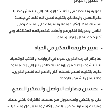
تقليل التوتر
القراءة وبالتحديد في الكتب أو الروايات اللي بتناقش قضايا
علم النفس والإجتماع، بتخليك تحس انك قاعد في جلسة
نفسية، فيها أفكار عميقة وبتعرفك على نفسك وعلى
الناس وطريقة تفكيرهم وأنماط شخصياتهم المختلفة، ودي
أكتر حاجه بتقلل التوتر والقلق.
تغيير طريقة التفكير في الحياة
لما بتقرأ تجارب الآخرين سواء في الروايات أو الكتب الواقعية،
بتبدأ تشوف الحياة من زاوية تانية خالص غير اللي انت متعود
عليه، بتخليك تفهم نفسك أكتر والأهم انك تفهم الآخرين،
وده بيقلل الشعور بالوحدة.
تحسين مهارات التواصل والتفكير النقدي
حتى لو بتقضي وقت طويل مع نفسك، فالقراءة بتخلي عندك
مفردات وأسلوب خاص بيك في الكلام والتعبير عن مشاعرك،