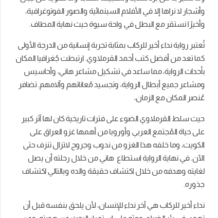
وأشجار لا نراها إلا في الأفلام السينمائية والصور الفوتوغرافية،
وأخيرًا نستقر مع البطل في واحة سيوة حيث نهاية المطاف.
تُعتبر رواية نداء أخير للركاب بمثابة تجربة إنسانية من الدرجة الأولى
كما تعد من أفضل كتب أحمد القرملاوي. ارتبطت جُغرافيا المكان
بأحداث الرواية، مما ساعد في تشكيل مشاعر هاني، وأحاسيس
ومشاعر جميع أبطال الرواية، وتجسيد مُعاناتهم وآلامهم. تضافر
عُنصر المكان مع الزمان،
حيث سلط القرملاوي الضوء على فترات تاريخية كان لها آثر كبير
على حياة المُجتمع العربي وأوروبا من أهمها غزو العراق على
الكويت، وما خلفه هذا الغزو من ندوب وجروح لاتزال تنزف حتى
الآن. في نهاية الرواية استطاع هاني من خلال رحلته أن يصل
لغايته وهدفه من خلال اكتشاف حقيقة والده وبالتالي اكتشاف
جذوره.
نداء أخير للركاب هي آخر نداء للإنسان، لأن يلحق بنفسه قبل أن