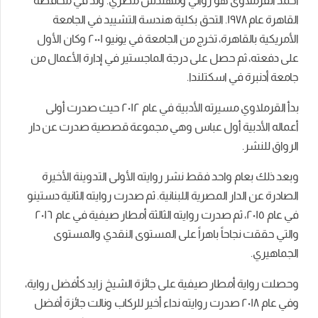
أحمد القرملاوى هو روائي ومهندس مصري. ولد في محافظة
القاهرة عام ١٩٧٨. التحق بكلية هندسة التشييد في الجامعة
الأمريكية بالقاهرة، تخرج من الجامعة في يونيو ٢۰۰١ وكان الأول
على دفعته، ثم حصل على درجة الماجستير في إدارة الأعمال من
جامعة أدنبرة في اسكتلندا.
بدأ القرملاوي مسيرته الأدبية في عام ٢۰١٢ حيث صدرت أولى
أعماله الأدبية أول عباس وهي مجموعة قصصية صدرت عن دار
الرواق للنشر.
وبعد ذلك بعام واحد فقط نشر روايته الأولى التدوينة الأخيرة
الصادرة عن الدار المصرية اللبنانية. ثم صدرت روايته الثانية دستينو
في عام ٢۰١٥، ثم صدرت روايته الثالثة أمطار صيفية في عام ٢۰١٦
والتي حققت نجاحاً باهراً على المستوى النقدي والمستوى
الجماهيري.
وحصلت رواية أمطار صيفية على جائزة الشيخ زايد كأفضل رواية،
وفي عام ٢۰١٨ صدرت روايته نداء أخير للركاب ونالت جائزة أفضل