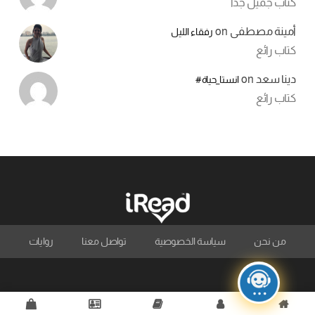
كتاب جميل جدا
أمينة مصطفى
on
رفقاء الليل
كتاب رائع
دينا سعد
on
انستا_حياة#
كتاب رائع
من نحن
سياسة الخصوصية
تواصل معنا
روايات