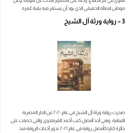
تهوى في بئر الضياع، وحثه على استمرار البحث عن هويته، وعن
موطن انتمائه الحقيقى الذي يود أن يستقر فيه بقية عُمره.
3 – رواية ورثة آل الشيخ
صدرت رواية ورثة آل الشيخ في عام ٢۰٢۰ عن الدار المصرية
اللبنانية. وهي أحد أفضل كتب أحمد القرملاوي والتي حَصلت على
جائزة كتارا كأفضل رواية في عام ٢۰٢١. تدور أحداث الرواية منذ