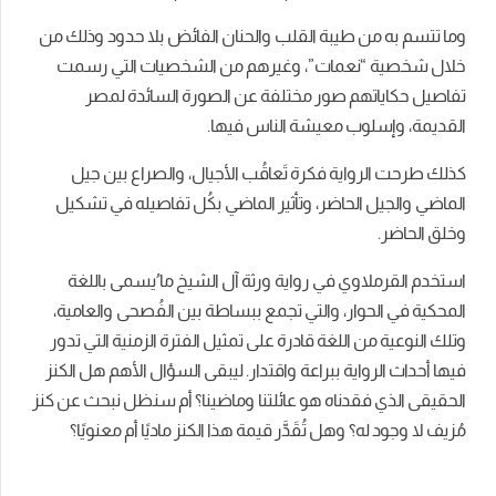
وما تتسم به من طيبة القلب والحنان الفائض بلا حدود وذلك من
خلال شخصية “نعمات”، وغيرهم من الشخصيات التي رسمت
تفاصيل حكاياتهم صور مختلفة عن الصورة السائدة لمصر
القديمة، وإسلوب معيشة الناس فيها.
كذلك طرحت الرواية فكرة تَعاقُب الأجيال، والصراع بين جيل
الماضي والجيل الحاضر، وتأثير الماضي بكُل تفاصيله في تشكيل
وخلق الحاضر.
استخدم القرملاوي في رواية ورثة آل الشيخ ما ُيسمى باللغة
المحكية في الحوار، والتي تجمع ببساطة بين الفُصحى والعامية،
وتلك النوعية من اللغة قادرة على تمثيل الفترة الزمنية التي تدور
فيها أحداث الرواية ببراعة واقتدار. ليبقى السؤال الأهم هل الكنز
الحقيقى الذي فقدناه هو عائلتنا وماضينا؟ أم سنظل نبحث عن كنز
مُزيف لا وجود له؟ وهل تُقَدَّر قيمة هذا الكنز ماديًا أم معنويًا؟