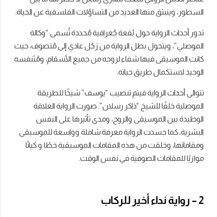
السطور، وينبثق منها العديد من التساؤلات الفلسفية عن الحياة.
تدور أحداث الرواية حول بُقعة جُغرافية مُحددة تُسمى “وكالة
الموصلي”، ويتحول بطل الرواية من رَجُل عادي إلى مُتصوف، حيث
كانت الموسيقى فيها شفاء لروحه من جميع الأسقام، ومُتَنفسه
الوحيد لاستكمال طريق حياته.
تتوالى أحداث الرواية فيتم تنصيب “يوسف” شيخًا للطريقة
الموصلية خلفًا للشيخ “ذاكر رسلان”. صورت الرواية العلاقة
الوطيدة بين الموسيقى والروح، ومدى تأثيرها على النفس
البشرية، كما جسدت الرواية معرفة شاملة وواسعة للموسيقى
ومقاماتها، وخلقت من هذه المقامات الموسيقية خطًا و كيانًا
موازيًا للمقامات الصوفية في نفس الوقت.
2 – رواية نداء أخير للركاب