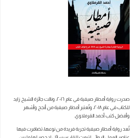
صدرت رواية أمطار صيفية في عام ٢۰١٦، ونالت جائزة الشيخ زايد
للكتاب في عام ٢۰١٨، وتُعتبر أمطار صيفية من أنجح وأشهر
وأفضل كتب أحمد القرملاوي.
تُعد رواية أمطار صيفية تجربة فريدة من نوعها، تضافرت فيها
عناصر العمل الروائي لتبعث للقارئ رسائل لا حصر لها ما بين