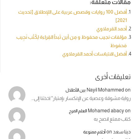
مقالات متعلقة:
أفضل 100 روايات وقصص عربية على اللإطلاق [تحديث
2021]
أحمد القرملاوي
مؤلفات نجيب محفوظ و مِن أين تَبدأ القِراءة لِكُتُب نَجِيب
مَحفوظ
أفضل اقتباسات أحمد القرملاوي
تعليقات أخرى
Nayil Mohammed
on
بين الأطلال
رواية مشوقة وعصية عن الإنكسار بإمتياز" اخذتنا إلى…
Mohamed abacy
on
العلم المرح
كتاب ممتع انصح به
دينا سعد
on
أحلام ممنوعة