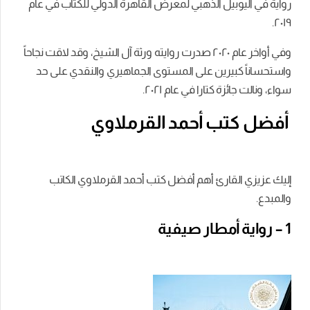
رواية في اليوبيل الذهبي لمعرض القاهرة الدولي للكتاب في عام
٢۰١٩.
وفي أواخر عام ٢۰٢۰ صدرت روايته ورثة آل الشيخ، وقد لاقت نجاحاً
واستحساناً كبيرين على المستوى الجماهيري والنقدي على حد
سواء، ونالت جائزة كتارا في عام ٢۰٢١.
أفضل كتب أحمد
القرملاوي
إليك عزيزي القارئ أهم أفضل كتب أحمد القرملاوي الكاتب
والمبدع.
1 – رواية أمطار صيفية