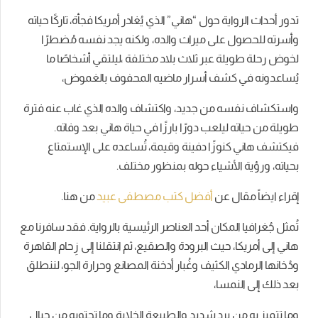
تدور أحداث الرواية حول “هاني” الذي يُغادر أمريكا فجأة، تاركًا حياته
وأسرته للحصول على ميراث والده، ولكنه يجد نفسه مُضطرًا
لخوض رحلة طويلة عبر ثلاث بلاد مختلفة ،ليلتقي أشخاصًا ما
يُساعدونه في كشف أسرار ماضيه المحفوف بالغموض،
واستكشاف نفسه من جديد، واكتشاف والده الذي غاب عنه فترة
طويلة من حياته ليلعب دورًا بارزًا في حياة هاني بعد وفاته.
فيكتشف هاني كنوزًا دفينة وقيمة، تُساعده على الإستمتاع
بحياته، ورؤية الأشياء حوله بمنظور مختلف.
إقراء ايضاً مقال عن
أفضل كتب مصطفى عبيد
من هنا.
تُمثل جُغرافيا المكان أحد العناصر الرئيسية بالرواية. فقد سافرنا مع
هاني إلى أمريكا، حيث البرودة والصقيع، ثم انتقلنا إلى زِحام القاهرة
ودُخانها الرمادي الكثيف وغُبار أدخنة المصانع وحرارة الجو، لننطلق
بعد ذلك إلى النمسا،
وما تتميز به من برد شديد والطبيعة الخلابة وما تحتويه من جبال