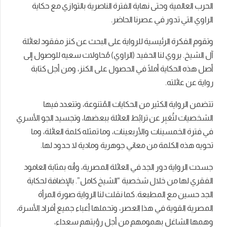
الحرب العالمية وحتى نهاية الفترة الناصرية بالتوازي مع حكاية
الراوي التي تدور في عصرنا الحاضر.
وتقوم الفكرة الرئيسية للرواية على البحث عن كنز مفقود لعائلة
آل الشيخ. يروي لنا الحفيد (الراوي) مُحاولات سعيه للوصول إلى
أصل هذه الحكاية أملًا في الحصول على الكنز، ومن أجل كتابة
رواية عن عائلته.
تتضمن الرواية الكثير من الحكايات المُتنوعة، وتتعدد فيها
الشخصيات لتُعَبِر عن ترابُط العائلة ببعضها، وتجسيد الجو الأسري
في فترة الخمسينات والأربعينات، وما تمثله كلمة العائلة، وما
تحويه هذه الكلمة من معاني جوهرية ومادية لا حدود لها.
جسدت الرواية دور الجد في العائلة المصرية، وأنه بمثابة العامود
الفقري لها من خلال شخصية “الشيخ كامل”. بالإضافة لحكاية
الجد حسين مع المطبعة. كما نقلت لنا الرواية صورة المرأة
المصرية القوية في هذا العصر، وتحملها أعباء جميع أفراد الأسرة،
وهمها الشاغل بهمومهم من أجل رؤيتهم سعداء،