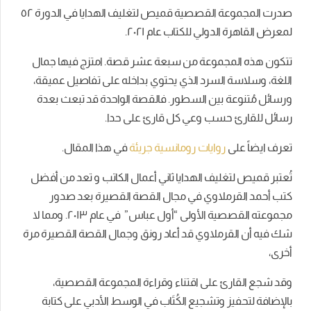
صدرت المجموعة القصصية قميص لتغليف الهدايا في الدورة ٥٢
لمعرض القاهرة الدولي للكتاب عام ٢۰٢١.
تتكون هذه المجموعة من سبعة عشر قصة. امتزج فيها جمال
اللغة، وسلاسة السرد الذي يحتوي بداخله على تفاصيل عميقة،
ورسائل مُتنوعة بين السطور. فالقصة الواحدة قد تبعث بعدة
رسائل للقارئ حسب وعي كل قارئ على حدا.
تعرف ايضاً على
روايات رومانسية جريئة
في هذا المقال.
تُعتبر قميص لتغليف الهدايا ثاني أعمال الكاتب و تعد من أفضل
كتب أحمد القرملاوي في مجال القصة القصيرة بعد صدور
مجموعته القصصية الأولى “أول عباس” في عام ٢۰١٣. ومما لا
شك فيه أن القرملاوي قد أعاد رونق وجمال القصة القصيرة مرة
أخرى،
وقد شجع القارئ على اقتناء وقراءة المجموعة القصصية،
بالإضافة لتحفيز وتشجيع الكُتَاب في الوسط الأدبي على كتابة