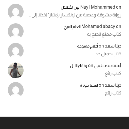
Nayil Mohammed
on
بين الأطلال
رواية مشوقة وعصية عن الإنكسار بإمتياز" اخذتنا إلى…
Mohamed abacy
on
العلم المرح
كتاب ممتع انصح به
دينا سعد
on
أحلام ممنوعة
كتاب جميل جدا
أمينة مصطفى
on
رفقاء الليل
كتاب رائع
دينا سعد
on
انستا_حياة#
كتاب رائع