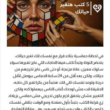
في لحظة حماسية بتاخد قرار مع نفسك انك تغير حياتك،
بتحضر النوتة وتبدأ تكتب فيها الحاجات اللي عايز تغيرها سواء
سلوك معين، عادة مزعجة، أو حتى ناس عايز تخرجهم من
حياتك، ولكن بعد أقل من 24 ساعة الحماس بيوصل لأقل
درجة وتوعد نفسك تاني انك هتبدأ من بكرا تغير كل حاجه،
الحقيقة انت مش لوحدك أغلب الناس بيعملوا كده ولكن
التغيير عشان يتحقق لازم يكون تدريجي مش حماسي بزيادة،
زي قراءة الكتب، بتبدأ بأول صفحة ومع الوقت بتلاقي نفسك
خلصت الكتاب وانت مستمتع وسعيد، وفي مقالة النهاردة