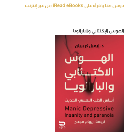
دوس هنا واقرأه على iRead eBooks من غير إنترنت
الهوس الإكتئابي والبارانويا