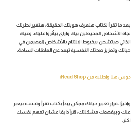
بعد ما تقرأ الكتاب هتعرف هويتك الحقيقة، هتغير نظرتك
تجاه الأشخاص المحيطين بيك وازاي بيأثروا عليك، وعيك
الذاتي هيتشحن بيخيوط الإلتئام بالأشخاص المهيمن في
حياتك وتعزيز صحتك النفسية تبعد عن العلاقات السامة.
دوس هنا واطلبه من iRead Shop
واخيرًا، قرار تغيير حياتك ممكن يبدأ بكتاب تقرأ وتحسه بيعبر
عنك وبيفهمك مشكلتك، اقرأ دايمًا عشان تفهم نفسك
اكتر.