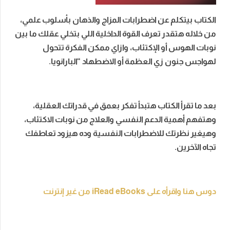
الكتاب بيتكلم عن اضطرابات المزاج والذهان بأسلوب علمي،
من خلاله هتقدر تعرف القوة الداخلية اللي بتخلي عقلك ما بين
نوبات الهوس أو الإكتئاب، وازاي ممكن الفكرة تتحول
لهواجس جنون زي العظمة أو الاضطهاد “البارانويا.
بعد ما تقرأ الكتاب هتبدأ تفكر بعمق في قدراتك العقلية،
وهتفهم أهمية الدعم النفسي والعلاج من نوبات الاكتئاب،
وهيغير نظرتك للاضطرابات النفسية وده هيزود تعاطفك
تجاه الآخرين.
دوس هنا واقرأه على iRead eBooks من غير إنترنت