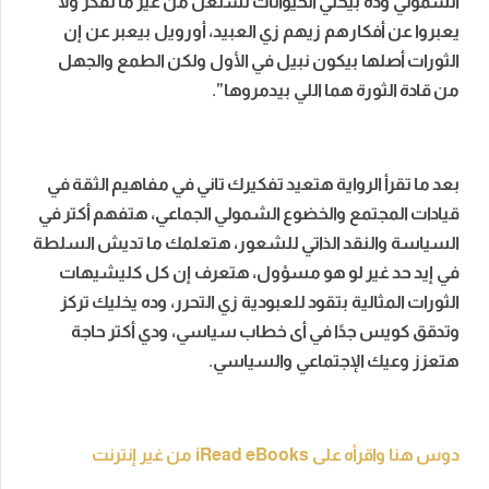
الشمولي وده بيخلي الحيوانات تشتغل من غير ما تفكر ولا
يعبروا عن أفكارهم زيهم زي العبيد، أورويل بيعبر عن إن
الثورات أصلها بيكون نبيل في الأول ولكن الطمع والجهل
من قادة الثورة هما اللي بيدمروها”.
بعد ما تقرأ الرواية هتعيد تفكيرك تاني في مفاهيم الثقة في
قيادات المجتمع والخضوع الشمولي الجماعي، هتفهم أكتر في
السياسة والنقد الذاتي للشعور، هتعلمك ما تديش السلطة
في إيد حد غير لو هو مسؤول، هتعرف إن كل كليشيهات
الثورات المثالية بتقود للعبودية زي التحرر، وده يخليك تركز
وتدقق كويس جدًا في أى خطاب سياسي، ودي أكتر حاجة
هتعزز وعيك الإجتماعي والسياسي.
دوس هنا واقرأه على iRead eBooks من غير إنترنت