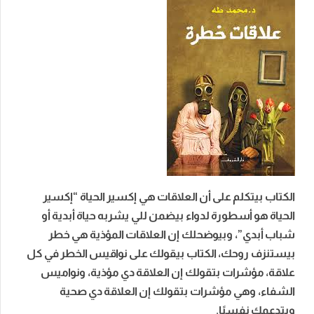
الكتاب بيتكلم على أن العلاقات هي إكسير الحياة “إكسير
الحياة هو أسطورة لدواء بيضمن للي يشربه حياة أبدية أو
شباب أبدي”، وبيوضحلك إن العلاقات المؤذية هي خطر
بيستنزف روحك، الكتاب بيقولك على نواقيس الخطر في كل
علاقة، مؤشرات بتقولك إن العلاقة دي مؤذية، ونواميس
الشفاء، وهي مؤشرات بتقولك إن العلاقة دي صحية
وبتدعمك نفسيًا.