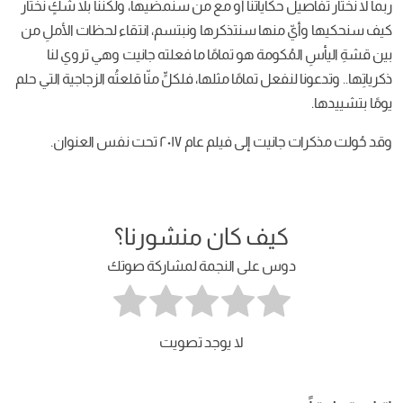
ربما لا نختار تفاصيل حكاياتنا أو مع من سنمضيها، ولكننا بلا شكٍ نختار
كيف سنحكيها وأيّ منها سنتذكرها ونبتسم، انتقاء لحظات الأملِ من
بين قشةِ اليأسِ المُكومة هو تمامًا ما فعلته جانيت وهي تروي لنا
ذكرياتِها.. وتدعونا لنفعل تمامًا مثلها، فلكلٍّ منّا قلعتُه الزجاجية التي حلم
يومًا بتشييدها.
وقد حُولت مذكرات جانيت إلى فيلم عام ٢٠١٧ تحت نفس العنوان.
كيف كان منشورنا؟
دوس على النجمة لمشاركة صوتك
لا يوجد تصويت