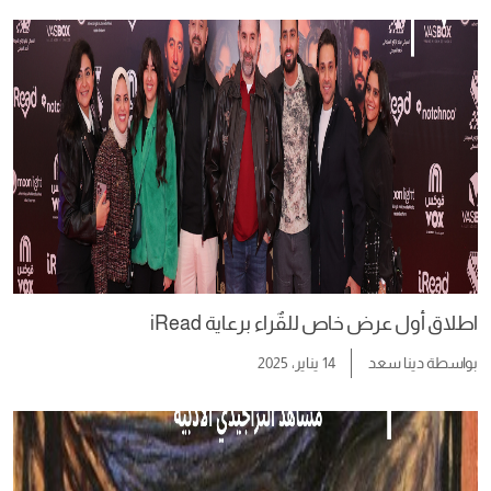
اطلاق أول عرض خاص للقٌراء برعاية iRead
بواسطة
دينا سعد
14 يناير، 2025