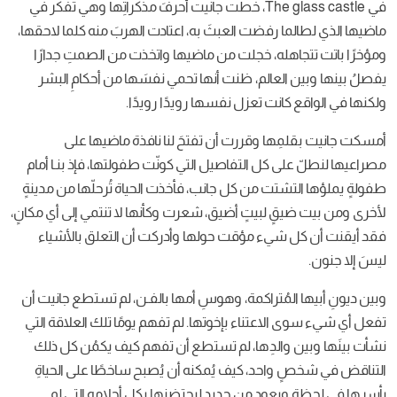
في The glass castle، خطت جانيت أحرفَ مذكراتِها وهي تفكر في
ماضيها الذي لطالما رفضت العبثَ به، اعتادت الهربَ منه كلما لاحقها،
ومؤخرًا باتت تتجاهله، خجلت من ماضيها واتخذت من الصمتِ جدارًا
يفصلُ بينها وبين العالم، ظنت أنها تحمي نفسَها من أحكامِ البشر
ولكنها في الواقع كانت تعزل نفسها رويدًا رويدًا.
أمسكت جانيت بقلمِها وقررت أن تفتحَ لنا نافذة ماضيها على
مصراعيها لنطلّ على كل التفاصيل التي كونّت طفولتها، فإذ بنـا أمام
طفولةٍ يملؤها التشتت من كل جانب، فأخذت الحياة تُرحلّها من مدينةٍ
لأخرى ومن بيت ضيقٍ لبيتٍ أضيق، شعرت وكأنها لا تنتمي إلى أي مكانٍ،
فقد أيقنت أن كل شيء مؤقت حولها وأدركت أن التعلق بالأشياء
ليسَ إلا جنون.
وبين ديونِ أبيها المُتراكمة، وهوسِ أمها بالفـن، لم تستطع جانيت أن
تفعل أي شيء سوى الاعتناء بإخوتها. لم تفهم يومًا تلك العلاقة التي
نشأت بينَها وبين والدِها، لم تستطع أن تفهم كيف يكمُن كل ذلك
التناقض في شخصٍ واحد، كيف يُمكنه أن يُصبح ساخطًا على الحياةِ
بأسرِها في لحظة ويعود من جديد ليحتضنها بكل أحلامِه التي لم