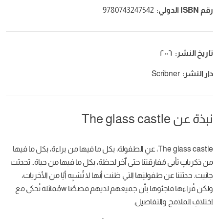
رقم ISBN الدولي:
9780743247542
تاريخ النشر:
٢٠٠٦
دار النشر:
Scribner
نبذة عن The glass castle
The glass castle، عنِ الطفولة، بكل ما فيها من براءة، بكل ما فيها
من ذكرياتٍ تأبى مُفارقتنا حتى ٱخر لحظة، بكل ما فيها من حياة.. تحدثت
جانيت. حدثتنا عن طفولتِها التي ظنت أنها لا تُشبِه أيًا من الأخريات،
ولكن قُراءها فاجئوها بأن جميعهم لديهم قصصًا wمُماثلة تُحكى مع
اختلافِ الملامح والتفاصيل.