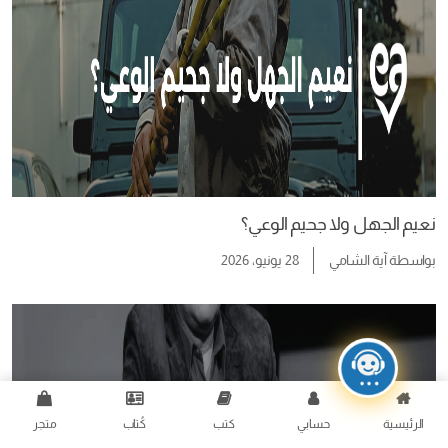
نعيم الجهل ولا جحيم الوعي؟
بواسطة
آية الشامي
28 يونيو، 2026
الرئيسية
حسابي
كتب
كُتاب
متجر