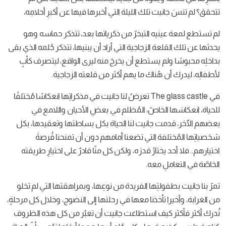
تتحقق؟ لم تنسَ جانيت تلك الليلة التي أخبرها فيها عن أكبرِ أحلامِه،
لم تستطع لمعة عينيه التبخرّ من ذكرياتها بعد، تتذكر حماسه وهو
يحدثها عن تلك القلعة الزجاجية التي أراد أن يبنيها، تتذكر حُلمه الذي بقى
بداخلِه محبوسًا ولم يستطع أن يخرجَ منه ليرى الواقع، ليتصرف كأبٍ
لأطفالِه، ليدرك أن هُناك ما يهم أكثر من قلعته الزجاجية.
في The glass castle تعرضُ لنا جانيت في مذكراتِها انعكاسًا مُختلفًا
للحياة، انعكاسَها الخاصّ، المُظلم في بعضِ الأحيان واللامع في
بعضهم الٱخر، قدمت جانيت لنا الحياة بكل بساطتها وتعقيدها، بكل
شخصياتِها المُختلفة التي تضعنا أمامهم دون أن تمنحنا فُرصةَ
اختيارهم.. فلا أحد يختارُ قدرَه، ولكن كل منّا قادرٌ على اختيارِ طريقته
الخاصّة في التعاملِ معه.
تمرّ بنا جانيت بطفولتِها الفريدة من نوعِها، وبمراهقتها التي لم تخلو
من الغرابة، وأخيرا تأخذنا معها في رحلتها إلى النضوج، وخلال كل مرحلةٍ،
نُدرك أكثر فأكثر كيف استطاعت جانيت أن تعبُر من كل هذه الظروف