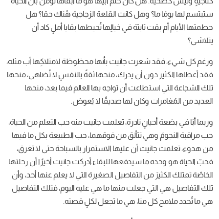
كناجيةٍ وليس كضحية. هل كان حُلم أبيها هو ما أبقاها تؤمن بأنّ الحياة
ستبتسم لها يومًا ما؟ وهل كانت القلعة الزجاجية هُناك حقا؟ هل
حطمتها الأيام أم بقت ثابتة في خيالِها تُحيطها بقايا أملٍ كاد أن
يتلاشى؟
ورغم كل شيء، فقد شعرت جانيت بأنها محظوظة لامتلاكِها أب مثله،
فقد أعطاها الكثير دون أن يدرك، منحها ثقةً بالنفسِ لا تُضاهى، منحها
تلك الشجاعة التي استطاعت أن تواجه بها العالم فيما بعد، منحها
العديد من المُغامرات وكان لها صديقًا لا يُعوض.
وربما أبًا في بضعة أحيانٍ نادرة، تعلمت جانيت منه حب التعلم من الحياة،
حب مراقبة النجومَ وهي تتألق من فوقهما، حب الطبيعة بكل ما فيها
من هدوء، تعلمت جانيت أن عليها الاستمرار بالسباحة حتى لا تغرق،
فحبّ الحياة هو وحده ما سيدفعها للبقاء.أدركت جانيت أخيرًا أن رحلتها
الخاصّة تمتلك الكثيرَ من التفاصيل الصغيرة التي لا يعلم عنها أحد، وأن
تلك التفاصيل هي التي جعلت منها ما هي عليه اليوم، فتلك التفاصيل
هي ما تُحدد ملامح كل منا، هي ما تجعل لكلٍ قصته.