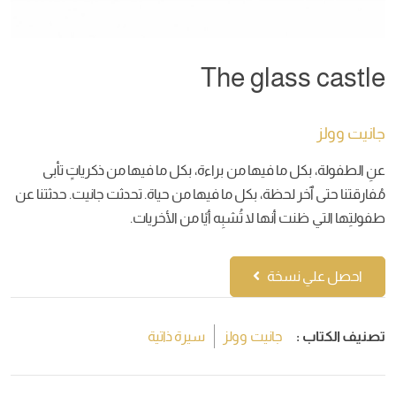
The glass castle
جانيت وولز
عنِ الطفولة، بكل ما فيها من براءة، بكل ما فيها من ذكرياتٍ تأبى
مُفارقتنا حتى ٱخر لحظة، بكل ما فيها من حياة. تحدثت جانيت. حدثتنا عن
طفولتِها التي ظنت أنها لا تُشبِه أيًا من الأخريات.
احصل علي نسخة
تصنيف الكتاب :
جانيت وولز
سيرة ذاتية