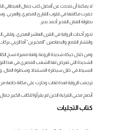
لا يمكننا أن نتحدث عن أفضل كتب جمال الغيطاني الكاتب
حفرت مكانتها في قلوب القارئ المصري والعربي. و
بطولة الفنان القدير أحمد بدير.
تدور أحداث الرواية في القرن العاشر الهجري، وتلقي 
وانتشار القمع والبصاصين “المخبرين” أما الزيني بركا
ومن خلال حبكة شديدة الروعة ولغة مميزة نسج الكاتب 
الشديدة التي تعرض لها الشعب المصري في هذا التو
البسيط في ظل سيطرة الاستبداد وسطوة المال، والو
ترجمت الرواية لعدة لغات وحازت على مكانة خاصة من ب
أنصح محبي القراءة الذين لم يقرأوا للكاتب الكبير جما
كتاب التجليات