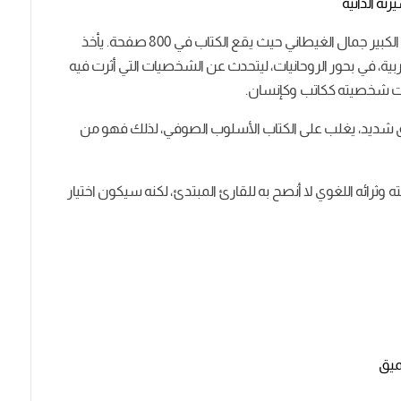
ته الذاتية
يعتبر كتاب التجليات من أكبر الكتب التي أصدرها الكاتب الكبير جمال الغيطاني حيث يقع الكتاب في 800 صفحة. يأخذ
ربية، في بحور الروحانيات، ليتحدث عن الشخصيات التي أثرت فيه
ونت شخصيته ككاتب وكإنسان.
ق شديد، يغلب على الكتاب الأسلوب الصوفي، لذلك فهو من
وثرائه اللغوي لا أنصح به للقارئ المبتدئ، لكنه سيكون اختيار
ميق