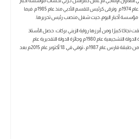
 التعاون الإنتاجي ثم عمل كمراسل حربي لحساب مؤسسة أخبار
اليوم في عام 1969م، ثم تم نقله لقسم التحقيقات منذ عام 1974م وترقى كرئيس للقسم الأدبي منذ عام 1985م. فيما
قت نجاحًا كبيرًا ومن أبرزها رواية الزيني بركات. حصل الأستاذ
جمال الغيطاني على العديد من الجوائز، من أبرزها جائزة الدولة التشجيعية عام 1980م وجائزة الدولة التقديرية عام
2007م جائزة النيل للآداب، وسام الاستحقاق الفرنسي من طبقة فارس عام 1987م ، توفي في 18 أكتوبر عام 2015م بعد