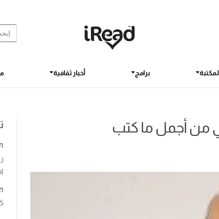
rch Button
earch
for:
لمكتبة
برامج
أخبار ثقافية
مق
ت
n
رو
اخ
n
ك