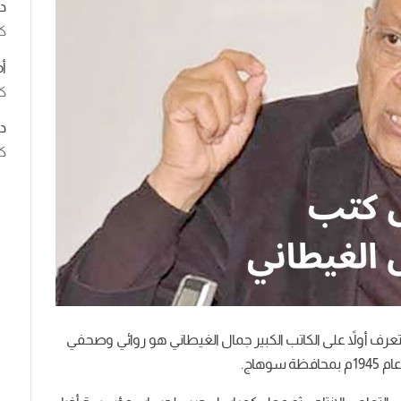
د
ك
أ
كت
د
كت
رف أولاً على الكاتب الكبير جمال الغيطاني هو روائي وصحفي