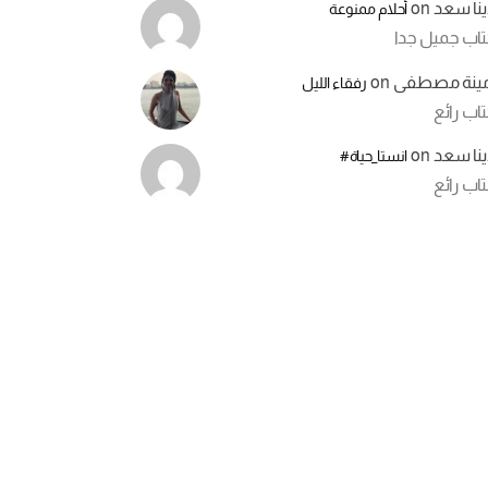
ينا سعد
on
أحلام ممنوعة
تاب جميل جدا
مينة مصطفى
on
رفقاء الليل
اب رائع
ينا سعد
on
انستا_حياة#
اب رائع