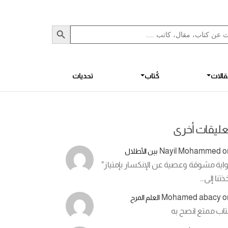
Sea
S
الات
كُتاب
تحديات
عليقات أخرى
Nayil Mohammed
o
بين الأطلال
اية مشوقة وعصية عن الإنكسار بإمتياز"
ذتنا إلى…
Mohamed abacy
o
العلم المرح
تاب ممتع انصح به