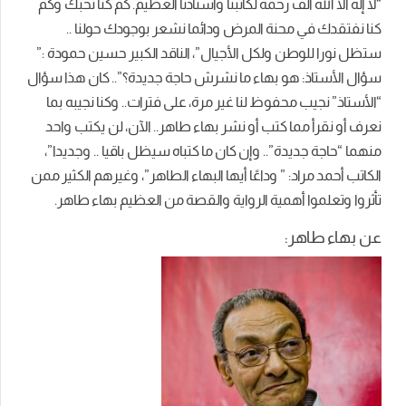
“لا إله الا الله ألف رحمة لكاتبنا وأستاذنا العظيم. كم كنا نحبك وكم
كنا نفتقدك في محنة المرض ودائما نشعر بوجودك حولنا ..
ستظل نورا للوطن ولكل الأجيال”، الناقد الكبير حسين حمودة :”
سؤال الأستاذ: هو بهاء ما نشرش حاجة جديدة؟”.. كان هذا سؤال
“الأستاذ” نجيب محفوظ لنا غير مرة، على فترات.. وكنا نجيبه بما
نعرف أو نقرأ مما كتب أو نشر بهاء طاهر.. الآن، لن يكتب واحد
منهما “حاجة جديدة”.. وإن كان ما كتباه سيظل باقيا .. وجديدا”،
الكاتب أحمد مراد: ” وداعًا أيها البهاء الطاهر”، وغيرهم الكثير ممن
تأثروا وتعلموا أهمية الرواية والقصة من العظيم بهاء طاهر.
عن بهاء طاهر: