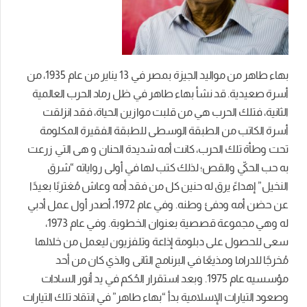
بهاء طاهر من مواليد الجيزة بمصر في 13 يناير من عام 1935، من
أسرة صعيدية. قد نشأ بهاء طاهر في ظل رماد الحرب العالمية
الثانية، فتلك الحرب هي من قلبت موازين الحياة، فقد انزلقت
أسرة الكاتب من الطبقة الوسطى للطبقة الفقيرة المكلومة
تحت وطأة تلك الحرب، كانت أمه شديدة الحنان و هى التي زرعت
به حب الحكيّ والقص؛ لذلك كتب لها في أولى رواياته “شرق
النخيل” إهداءً يرق له حنين كل من فقد أمه وعاش مُغتربًا بعيدًا
عن حضن أمه ودفئ وطنه. وفي عام 1972، أصدر أول عمل أدبي
له وهي مجموعة قصصية بعنوان الخطوبة. وفي عام 1973،
سعى للحصول على دبلومة إذاعة وتلفزيون ليعمل من خلالها
مُخرجًا للدراما ومذيعًا في البرنامج الثانى والذي كان من أحد
مؤسسيه عام 1975. وبعد استقرار الحُكم في يد أنور السادات
وصعود التيارات الإسلامية بدأ “بهاء طاهر” في انتقاد تلك التيارات