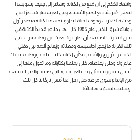
وانتقاد الحُكم إلى أن مُنع من الكتابة وسافر إلى جنيف بسويسرا
ليعمل مُترجمًا تابع للأمم المُتحدة، وفي الغربة صار مُحاصرًا بين
وحشة الاغتراب وخوف الحياة، ليداوي نفسه بالكتابة فيصدر أول
رواياته شرق النخيل عام 1985. كان بهاء طاهر قد بدأ الكتابة في
سن مُتأخرة، خاصة بعد أن صار غريبًا بعيدًا عن وطنه، فوجد في
تلك الغربة ما يُفجر أحاسيسه ومعاناته ويُعالج آلامه بين دفتي
الكتب والأوراق والأقلام، فكأن الكتابة كانت عالمه ووطنه حيث لا
عالم ولا وطن يحتضنه. ظل يمتعنا بكتاباته وما تحول منها إلى
أعمال تليفزيونية مثل واحة الغروب وخالتى صفية والدير. لم يمنعه
من الإبداع سوى مرضه حتى رحل عنا أمس تاركًا لنا كل تلك
الإبداعات لنتذكره بها دائمًا.
إنجي طارق