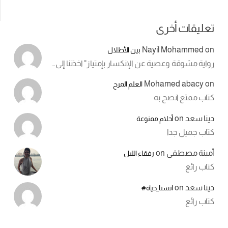
تعليقات أخرى
Nayil Mohammed
on
بين الأطلال
رواية مشوقة وعصية عن الإنكسار بإمتياز" اخذتنا إلى…
Mohamed abacy
on
العلم المرح
كتاب ممتع انصح به
دينا سعد
on
أحلام ممنوعة
كتاب جميل جدا
أمينة مصطفى
on
رفقاء الليل
كتاب رائع
دينا سعد
on
انستا_حياة#
كتاب رائع